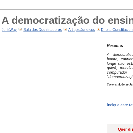
A democratização do ensi
JurisWay
Sala dos Doutrinadores
Artigos Jurídicos
Direito Constitucio
Resumo:
A democrati
bonita, cativa
longe não está
quiçá, mundi
computado
"democratizaçã
Texto enviado ao Ju
Indique este t
Quer dis