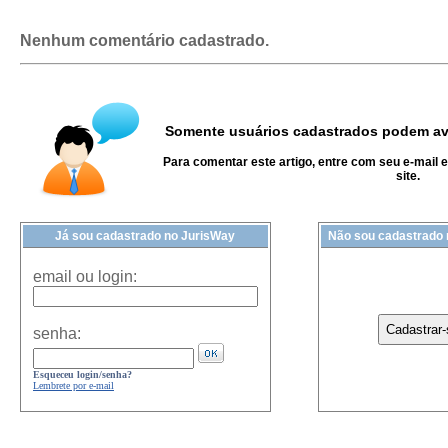
Nenhum comentário cadastrado.
Somente usuários cadastrados podem ava
Para comentar este artigo, entre com seu e-mail 
site.
Já sou cadastrado no JurisWay
Não sou cadastrado
email ou login:
senha:
Esqueceu login/senha?
Lembrete por e-mail