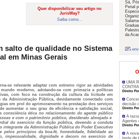
Sá, Pós
Penal 
Quer disponibilizar seu artigo no
Especia
JurisWay?
Organiz
Saiba como...
Salaman
Graduaç
Palestr
da Acad
Um salto de qualidade no Sistema
env
al em Minas Gerais
O
UMA R
torna-se relevante adaptar com extremo rigor as atividades
CONTRA
o mundo moderno, adotando-se com primazia a políticas
Direito Pe
tivas, com foco na construção da cultura da licitude em
s da Administração Pública, devidamente conectado com
Conces
ogias em prol do aprimoramento na prestação dos serviços
decisão 
de aumentar o seu grau de eficiência e satisfação social,
Direito Pe
da consciência ética no relacionamento do agente público
A razoa
ssoas e com o patrimônio público, d
esiderato almejado e
Agentes 
ordial do exercício da função pública, devendo a
conduta
Direito Pe
o integrante da Administração Pública do Poder Executivo
e pelos princípios da boa-fé, honestidade, fidelidade ao
A nova 
co, impessoalidade, dignidade e decoro no exercício de
teste de 