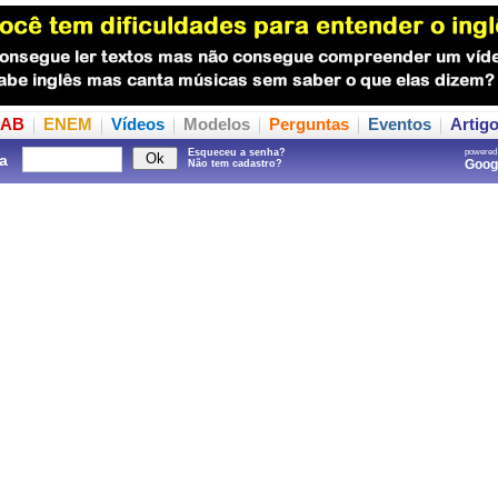
AB
ENEM
Vídeos
Modelos
Perguntas
Eventos
Artig
Esqueceu a senha?
powered
a
Goo
Não tem cadastro?