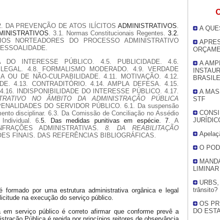
O
2. DA PREVENÇÃO DE ATOS ILÍCITOS
ADMINISTRATIVOS
.
A QUE
INISTRATIVOS
.
3.1. Normas Constitucionais Regentes.
3.2.
ÍPIOS NORTEADORES DO PROCESSO ADMINISTRATIVO
APRES
MPESSOALIDADE.
ORÇAME
A DO INTERESSE PÚBLICO. 4.5. PUBLICIDADE. 4.6.
A AMP
 LEGAL. 4.8. FORMALISMO MODERADO. 4.9. VERDADE
INSTAU
A OU DE NÃO-CULPABILIDADE. 4.11. MOTIVAÇÃO. 4.12.
BRASIL
. 4.13. CONTRADITÓRIO. 4.14. AMPLA DEFESA. 4.15.
.16. INDISPONIBILIDADE DO INTERESSE PÚBLICO. 4.17.
A MAS
TRATIVO NO ÂMBITO DA ADMINISTRAÇÃO PÚBLICA
STF
ENALIDADES DO SERVIDOR PÚBLICO. 6.1. Da suspensão
CONSI
ento disciplinar. 6.3. Da Comissão de Conciliação no Assédio
JURÍDIC
Individual. 6
.5. Das medidas punitivas em espécie. 7
. A
FRAÇÕES ADMINISTRATIVAS.
8. DA REABILITAÇÃO
Apelaç
ES FINAIS. DAS REFERÊNCIAS BIBLIOGRÁFICAS.
O POD
MANDA
LIMINAR
URBS, e
trânsito?
 é formado por uma estrutura administrativa orgânica e legal
 licitude na execução do serviço público.
OS PR
DO EST
 em serviço público é correto afirmar que conforme prevê a
stração Pública é regida por princípios reitores de observância