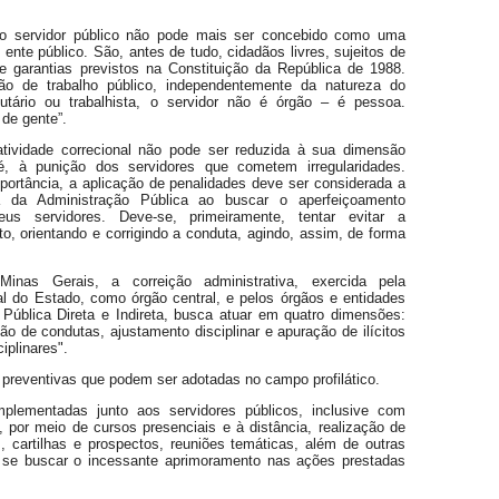
 o servidor público não pode mais ser concebido como uma
ente público. São, antes de tudo, cidadãos livres, sujeitos de
 e garantias previstos na Constituição da República de 1988.
ão de trabalho público, independentemente da natureza do
tutário ou trabalhista, o servidor não é órgão – é pessoa.
de gente”.
tividade correcional não pode ser reduzida à sua dimensão
 é, à punição dos servidores que cometem irregularidades.
portância, a aplicação de penalidades deve ser considerada a
iva da Administração Pública ao buscar o aperfeiçoamento
seus servidores. Deve-se, primeiramente, tentar evitar a
ito, orientando e corrigindo a conduta, agindo, assim, de forma
nas Gerais, a correição administrativa, exercida pela
al do Estado, como órgão central, e pelos órgãos e entidades
 Pública Direta e Indireta, busca atuar em quatro dimensões:
ão de condutas, ajustamento disciplinar e apuração de ilícitos
ciplinares".
preventivas que podem ser adotadas no campo profilático.
mplementadas junto aos servidores públicos, inclusive com
 por meio de cursos presenciais e à distância, realização de
, cartilhas e prospectos, reuniões temáticas, além de outras
 de se buscar o incessante aprimoramento nas ações prestadas