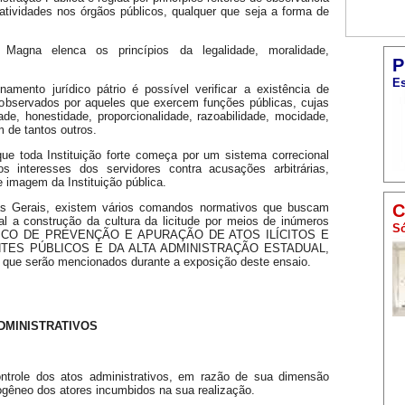
tividades nos órgãos públicos, qualquer que seja a forma de
Magna elenca os princípios da legalidade, moralidade,
P
Es
mento jurídico pátrio é possível verificar a existência de
 observados por aqueles que exercem funções públicas, cujas
de, honestidade, proporcionalidade, razoabilidade, mocidade,
ém de tantos outros.
ue toda Instituição forte começa por um sistema correcional
s interesses dos servidores contra acusações arbitrárias,
e imagem da Instituição pública.
nas Gerais, existem vários comandos normativos que buscam
C
al a construção da cultura da licitude por meios de inúmeros
Só
RÁTICO DE PREVENÇÃO E APURAÇÃO DE ATOS ILÍCITOS E
TES PÚBLICOS E DA ALTA ADMINISTRAÇÃO ESTADUAL,
is que serão mencionados durante a exposição deste ensaio.
ADMINISTRATIVOS
controle dos atos administrativos, em razão de sua dimensão
rogêneo dos atores incumbidos na sua realização.