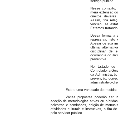
serviço público.
Nesse contexto,
mera extensão do 
direitos, deveres
Assim, “na relaç
vínculo, se esta
Estamos tratando 
Dessa forma, a a
repressiva, isto
Apesar de sua im
última alternat
disciplinar de 
ocorrência do ilíc
preventiva.
No Estado de Mi
Controladoria-Ger
da Administração
prevenção, correç
administrativo-dis
Existe uma variedade de medidas 
Várias propostas poderão ser i
adoção de metodologias ativas ou híbridas,
palestras e seminários, edição de manuais
atividades culturais e instrutivas, a fim
pelo servidor público.