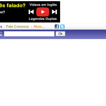
os
Fale Conosco
Mais...
 by
gle