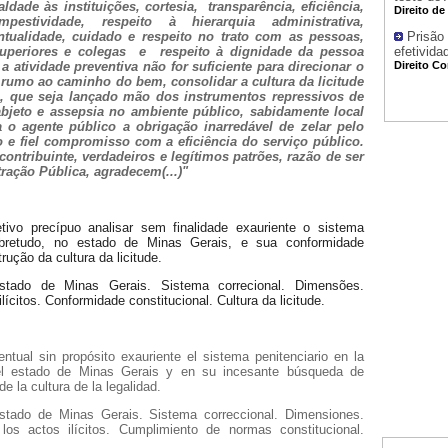
aldade às instituições, cortesia,
transparência, eficiência,
Direito de
pestividade, respeito à hierarquia administrativa,
ntualidade, cuidado e respeito no trato com as pessoas,
Prisão
uperiores e colegas
e
respeito à dignidade da pessoa
efetivida
 atividade preventiva não for suficiente para direcionar o
Direito Co
 rumo ao caminho do bem, consolidar a cultura da licitude
o, que seja lançado mão dos instrumentos repressivos de
bjeto e assepsia no ambiente público, sabidamente local
 o agente público a obrigação inarredável de zelar pelo
o e fiel compromisso com a eficiência do serviço público.
contribuinte, verdadeiros e legítimos patrões, razão de ser
ração Pública, agradecem(...)"
vo precípuo analisar sem finalidade exauriente o sistema
sobretudo, no estado de Minas Gerais, e sua conformidade
ução da cultura da licitude.
 Estado de Minas Gerais. Sistema correcional. Dimensões.
ícitos. Conformidade constitucional. Cultura da licitude.
tual sin propósito exauriente el sistema penitenciario en la
n el estado de Minas Gerais y en su incesante búsqueda de
e la cultura de la legalidad.
Estado de Minas Gerais. Sistema correccional. Dimensiones.
los actos ilícitos. Cumplimiento de normas constitucional.