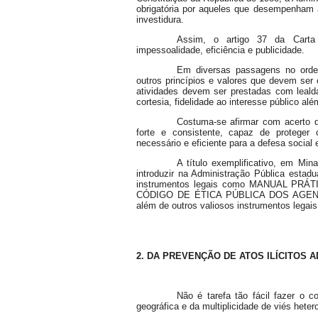
obrigatória por aqueles que desempenham a
investidura.
Assim, o artigo 37 da Carta 
impessoalidade, eficiência e publicidade.
Em diversas passagens no ordena
outros princípios e valores que devem ser
atividades devem ser prestadas com lealda
cortesia, fidelidade ao interesse público al
Costuma-se afirmar com acerto q
forte e consistente, capaz de proteger o
necessário e eficiente para a defesa social 
A título exemplificativo, em Mi
introduzir na Administração Pública estadu
instrumentos legais como MANUAL P
CÓDIGO DE ÉTICA PÚBLICA DOS AGEN
além de outros valiosos instrumentos lega
2. DA PREVENÇÃO DE ATOS ILÍCITOS 
Não é tarefa tão fácil fazer o 
geográfica e da multiplicidade de viés hete