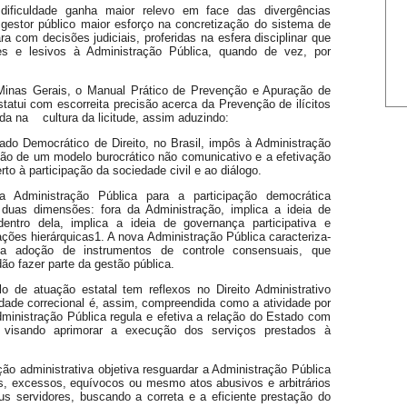
dificuldade ganha maior relevo em face das divergências
o gestor público maior esforço na concretização do sistema de
a com decisões judiciais, proferidas na esfera disciplinar que
es e lesivos à Administração Pública, quando de vez, por
Minas Gerais, o Manual Prático de Prevenção e Apuração de
estatui com escorreita precisão acerca da Prevenção de ilícitos
ada na
cultura da licitude, assim aduzindo:
ado Democrático de Direito, no Brasil, impôs à Administração
ção de um modelo burocrático não comunicativo e a efetivação
to à participação da sociedade civil e ao diálogo.
a Administração Pública para a participação democrática
duas dimensões: fora da Administração, implica a ideia de
 dentro dela, implica a ideia de governança participativa e
ações hierárquicas1. A nova Administração Pública caracteriza-
ela adoção de instrumentos de controle consensuais, que
ão fazer parte da gestão pública.
 de atuação estatal tem reflexos no Direito Administrativo
ividade correcional é, assim, compreendida como a atividade por
ministração Pública regula e efetiva a relação do Estado com
, visando aprimorar a execução dos serviços prestados à
ição administrativa objetiva resguardar a Administração Pública
os, excessos, equívocos ou mesmo atos abusivos e arbitrários
us servidores, buscando a correta e a eficiente prestação do