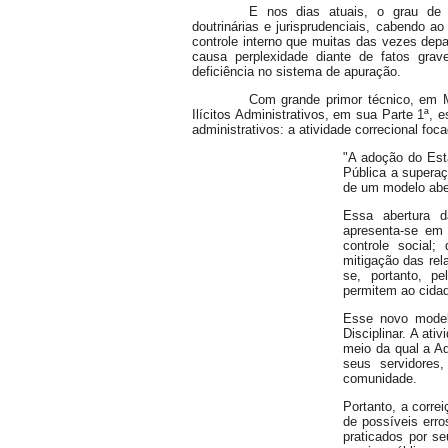
E nos dias atuais, o grau de 
doutrinárias e jurisprudenciais, cabendo a
controle interno que muitas das vezes depar
causa perplexidade diante de fatos grav
deficiência no sistema de apuração.
Com grande primor técnico, em 
Ilícitos Administrativos, em sua Parte 1ª, 
administrativos: a atividade correcional foc
"A adoção do Est
Pública a supera
de um modelo aber
Essa abertura d
apresenta-se em 
controle social;
mitigação das rel
se, portanto, p
permitem ao cidad
Esse novo modelo
Disciplinar. A at
meio da qual a Ad
seus servidores
comunidade.
Portanto, a corre
de possíveis err
praticados por se