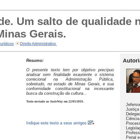
ude. Um salto de qualidade
Minas Gerais.
Jurídicos
Direito Administrativo
Autori
Resumo:
O presente texto tem por objetivo precípuo
analisar sem finalidade exauriente o sistema
correcional na Administração Pública,
sobretudo, no estado de Minas Gerais, e sua
conformidade constitucional na incessante
busca da construção da cultura...
Texto enviado ao JurisWay em 22/03/2019.
Jeferso
Justiça
Delegad
Ciência
Indique este texto a seus amigos
Process
Legisla
Profess
Penal e