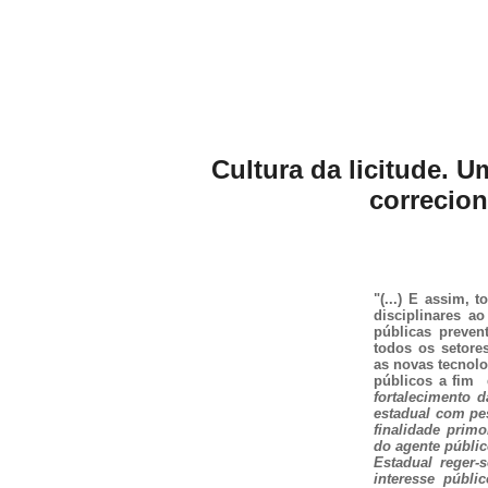
Cultura da licitude. 
correcion
"(...) E assim, 
disciplinares a
públicas preven
todos os setore
as novas tecnol
públicos a fim
fortalecimento 
estadual com pe
finalidade prim
do agente públic
Estadual reger-s
interesse públi