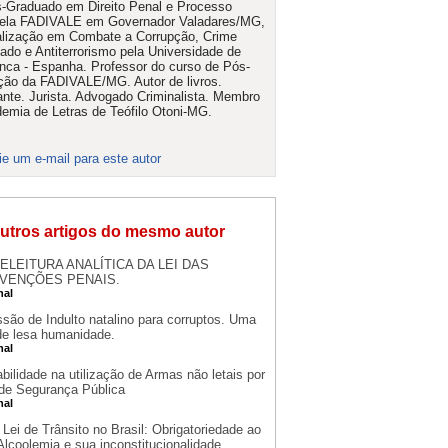
-Graduado em Direito Penal e Processo
pela FADIVALE em Governador Valadares/MG,
lização em Combate a Corrupção, Crime
ado e Antiterrorismo pela Universidade de
ca - Espanha. Professor do curso de Pós-
ão da FADIVALE/MG. Autor de livros.
ante. Jurista. Advogado Criminalista. Membro
emia de Letras de Teófilo Otoni-MG.
ie um e-mail para este autor
utros artigos do mesmo autor
ELEITURA ANALÍTICA DA LEI DAS
VENÇÕES PENAIS.
nal
são de Indulto natalino para corruptos. Uma
de lesa humanidade.
nal
bilidade na utilização de Armas não letais por
de Segurança Pública
nal
Lei de Trânsito no Brasil: Obrigatoriedade ao
Alcoolemia e sua inconstitucionalidade.