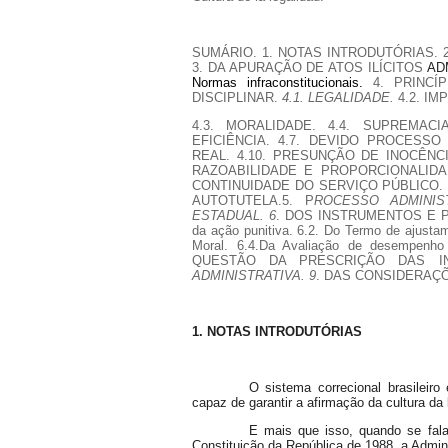
SUMÁRIO.
1. NOTAS INTRODUTÓRIAS. 
3. DA APURAÇÃO DE ATOS ILÍCITOS
ADM
Normas infraconstitucionais.
4. PRINC
DISCIPLINAR.
4.1. LEGALIDADE.
4.2. I
4.3. MORALIDADE. 4.4. SUPREMACI
EFICIÊNCIA. 4.7. DEVIDO PROCESSO
REAL. 4.10. PRESUNÇÃO DE INOCÊNCI
RAZOABILIDADE E PROPORCIONALIDADE
CONTINUIDADE DO SERVIÇO PÚBLICO. 4
AUTOTUTELA.
5. P
ROCESSO ADMINIS
ESTADUAL. 6
. DOS INSTRUMENTOS E P
da ação punitiva. 6.2. Do Termo de ajustam
Moral. 6.4.Da Avaliação de desempenho 
QUESTÃO DA PRESCRIÇÃO DAS IN
ADMINISTRATIVA. 9
. DAS CONSIDERAÇÕ
1. NOTAS INTRODUTÓRIAS
O sistema correcional brasileiro
capaz de garantir a afirmação da cultura da
E mais que isso, quando se fala
Constituição da República de 1988, a Admini