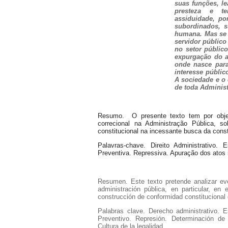
suas funções, le
presteza e tem
assiduidade, po
subordinados, s
humana. Mas se a
servidor público
no setor públic
expurgação do a
onde nasce para
interesse públic
A sociedade e o 
de toda Administ
Resumo. O presente texto tem por objeti
correcional na Administração Pública, 
constitucional na incessante busca da constr
Palavras-chave. Direito Administrativo.
Preventiva. Repressiva. Apuração dos atos il
Resumen. Este texto pretende analizar even
administración pública, en particular, e
construcción de conformidad constitucional d
Palabras clave. Derecho administrativo. 
Preventivo. Represión. Determinación de 
Cultura de la legalidad.