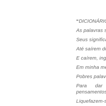
“
DICIONÁRI
As palavras 
Seus signific
Até saírem d
E caírem, in
Em minha me
Pobres palav
Para da
pensamentos
Liquefazem-s