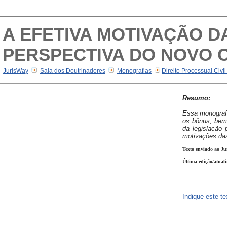
A EFETIVA MOTIVAÇÃO D
PERSPECTIVA DO NOVO C
JurisWay
Sala dos Doutrinadores
Monografias
Direito Processual Civi
Resumo:
Essa monografia
os bônus, bem
da legislação 
motivações das
Texto enviado ao Ju
Última edição/atual
Indique este t