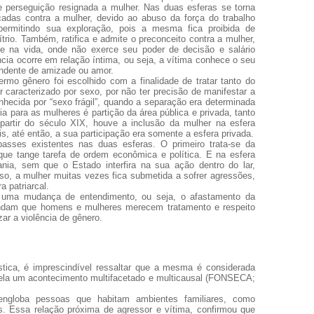
e perseguição resignada a mulher. Nas duas esferas se torna
icadas contra a mulher, devido ao abuso da força do trabalho
permitindo sua exploração, pois a mesma fica proibida de
bítrio. Também, ratifica e admite o preconceito contra a mulher,
ade na vida, onde não exerce seu poder de decisão e salário
ia ocorre em relação íntima, ou seja, a vítima conhece o seu
ndente de amizade ou amor.
rmo gênero foi escolhido com a finalidade de tratar tanto do
caracterizado por sexo, por não ter precisão de manifestar a
onhecida por “sexo frágil”, quando a separação era determinada
a para as mulheres é partição da área pública e privada, tanto
 partir do século XIX, houve a inclusão da mulher na esfera
, até então, a sua participação era somente a esfera privada.
passes existentes nas duas esferas. O primeiro trata-se da
que tange tarefa de ordem econômica e política. E na esfera
ia, sem que o Estado interfira na sua ação dentro do lar,
o, a mulher muitas vezes fica submetida a sofrer agressões,
a patriarcal.
a uma mudança de entendimento, ou seja, o afastamento da
eendam que homens e mulheres merecem tratamento e respeito
zar a violência de gênero.
stica, é imprescindível ressaltar que a mesma é considerada
 ela um acontecimento multifacetado e multicausal (FONSECA;
 engloba pessoas que habitam ambientes familiares, como
s. Essa relação próxima de agressor e vítima, confirmou que