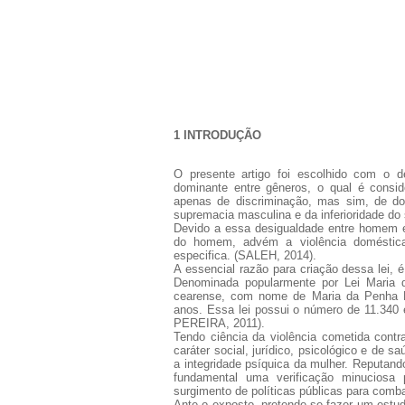
1 INTRODUÇÃO
O presente artigo foi escolhido com o 
dominante entre gêneros, o qual é consi
apenas de discriminação, mas sim, de d
supremacia masculina e da inferioridade do
Devido a essa desigualdade entre homem e 
do homem, advém a violência doméstica
especifica. (SALEH, 2014).
A essencial razão para criação dessa lei, é 
Denominada popularmente por Lei Maria
cearense, com nome de Maria da Penha M
anos. Essa lei possui o número de 11.34
PEREIRA, 2011).
Tendo ciência da violência cometida contr
caráter social, jurídico, psicológico e de 
a integridade psíquica da mulher. Reputand
fundamental uma verificação minuciosa 
surgimento de políticas públicas para com
Ante o exposto, pretende-se fazer um estudo 