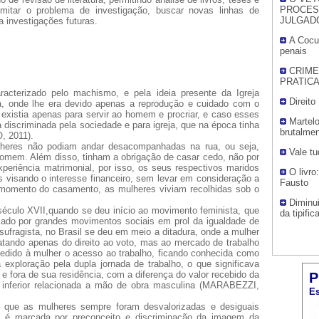
PROCES
limitar o problema de investigação, buscar novas linhas de
JULGAD
a investigações futuras.
A Cocul
penais
CRIME
PRATICA
acterizado pelo machismo, e pela ideia presente da Igreja
Direito
ina, onde lhe era devido apenas a reprodução e cuidado com o
r existia apenas para servir ao homem e procriar, e caso esses
Martel
a discriminada pela sociedade e para igreja, que na época tinha
brutalme
 2011).
lheres não podiam andar desacompanhadas na rua, ou seja,
Vale t
mem. Além disso, tinham a obrigação de casar cedo, não por
periência matrimonial, por isso, os seus respectivos maridos
O livro
 visando o interesse financeiro, sem levar em consideração a
Fausto
o momento do casamento, as mulheres viviam recolhidas sob o
Diminui
o século XVII,quando se deu início ao movimento feminista, que
da tipifi
cado por grandes movimentos sociais em prol da igualdade de
fragista, no Brasil se deu em meio a ditadura, onde a mulher
atando apenas do direito ao voto, mas ao mercado de trabalho
cedido à mulher o acesso ao trabalho, ficando conhecida como
exploração pela dupla jornada de trabalho, o que significava
 e fora de sua residência, com a diferença do valor recebido da
P
 inferior relacionada a mão de obra masculina (MARABEZZI,
Es
io que as mulheres sempre foram desvalorizadas e desiguais
a é marcada por preconceito e discriminação da imagem da