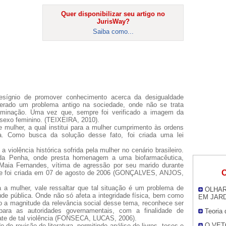
Quer disponibilizar seu artigo no
JurisWay?
Saiba como...
desígnio de promover conhecimento acerca da desigualdade
derado um problema antigo na sociedade, onde não se trata
ominação. Uma vez que, sempre foi verificado a imagem da
 sexo feminino. (TEIXEIRA, 2010).
mulher, a qual institui para a mulher cumprimento às ordens
. Como busca da solução desse fato, foi criada uma lei
a violência histórica sofrida pela mulher no cenário brasileiro.
 da Penha, onde presta homenagem a uma biofarmacêutica,
aia Fernandes, vítima de agressão por seu marido durante
O
0 e foi criada em 07 de agosto de 2006 (GONÇALVES, ANJOS,
a a mulher, vale ressaltar que tal situação é um problema de
OLHAR
saúde pública. Onde não só afeta a integridade física, bem como
EM JARD
o a magnitude da relevância social desse tema, reconhece ser
para as autoridades governamentais, com a finalidade de
Teoria
bate de tal violência (FONSECA, LUCAS, 2006).
O VET
de revisão de literatura, permitindo análise de livros, teses e