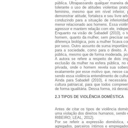
pública. Ultrapassando qualquer maneira d
tolerante o uso de atitudes violentas prat
feminino, mesmo que em nível inferior, 
demonstrar atitude, fortaleza e seu livre ar
conduzindo para a situação de inferiorid
menor relacionado aos homens. Essa violênc
agressor e mantem relação com ele, indepe
Enquanto na visão de Sabadell (2010), o te
homem, quanto da mulher, sem precisar ser 
diferença biológica, pois a mulher ficava c
por sexo. Outro assunto de suma importânci
para a sociedade, como para o direito. A
pública, mesmo que de forma moderada, pois
A autora se refere a respeito de dois im
exclusão da mulher na esfera pública, no 
privada, onde o homem revela sua soberan
exatamente por esse motivo que, nesse cas
sendo essa violência entendimento de cultur
Ainda para Sabadell (2010), é necessári
cultura patriarcal, para que todos compr
de forma igualitária. Dessa forma, irá desrai
2.3 TIPOS DE VIOLÊNCIA DOMÉSTICA
Antes de citar os tipos de violência domé
uma violação dos direitos humanos, sendo
RIBEIRO; LEAL, 2012).
Por se referir a expressão doméstica,
agregados, parceiros íntimos e empregado