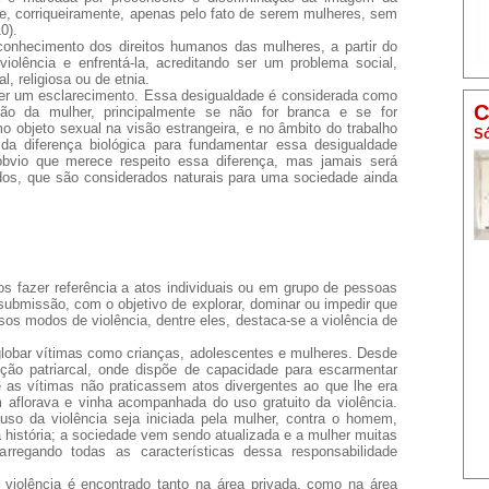
ce, corriqueiramente, apenas pelo fato de serem mulheres, sem
0).
conhecimento dos direitos humanos das mulheres, a partir do
 violência e enfrentá-la, acreditando ser um problema social,
, religiosa ou de etnia.
r um esclarecimento. Essa desigualdade é considerada como
C
ação da mulher, principalmente se não for branca e se for
 objeto sexual na visão estrangeira, e no âmbito do trabalho
Só
a diferença biológica para fundamentar essa desigualdade
 óbvio que merece respeito essa diferença, mas jamais será
urdos, que são considerados naturais para uma sociedade ainda
s fazer referência a atos individuais ou em grupo de pessoas
ubmissão, com o objetivo de explorar, dominar ou impedir que
s modos de violência, dentre eles, destaca-se a violência de
globar vítimas como crianças, adolescentes e mulheres. Desde
ão patriarcal, onde dispõe de capacidade para escarmentar
 as vítimas não praticassem atos divergentes ao que lhe era
aflorava e vinha acompanhada do uso gratuito da violência.
uso da violência seja iniciada pela mulher, contra o homem,
istória; a sociedade vem sendo atualizada e a mulher muitas
rregando todas as características dessa responsabilidade
e violência é encontrado tanto na área privada, como na área