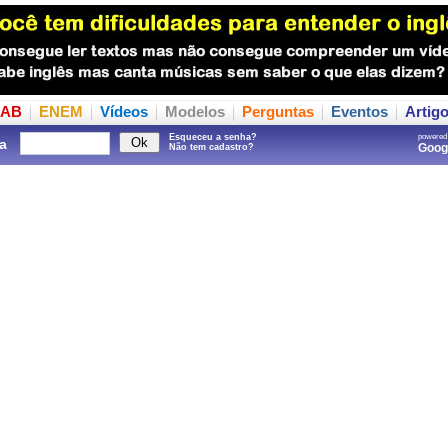
AB
ENEM
Vídeos
Modelos
Perguntas
Eventos
Artig
Esqueceu a senha?
powered
a
Goo
Não tem cadastro?