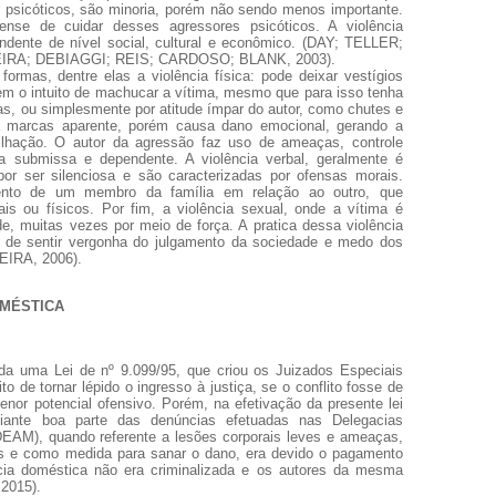
r psicóticos, são minoria, porém não sendo menos importante.
rense de cuidar desses agressores psicóticos. A violência
ndente de nível social, cultural e econômico. (DAY; TELLER;
RA; DEBIAGGI; REIS; CARDOSO; BLANK, 2003).
ormas, dentre elas a violência física: pode deixar vestígios
em o intuito de machucar a vítima, mesmo que para isso tenha
s, ou simplesmente por atitude ímpar do autor, como chutes e
xa marcas aparente, porém causa dano emocional, gerando a
ilhação. O autor da agressão faz uso de ameaças, controle
a submissa e dependente. A violência verbal, geralmente é
por ser silenciosa e são caracterizadas por ofensas morais.
ento de um membro da família em relação ao outro, que
is ou físicos. Por fim, a violência sexual, onde a vítima é
e, muitas vezes por meio de força. A pratica dessa violência
to de sentir vergonha do julgamento da sociedade e medo dos
IRA, 2006).
OMÉSTICA
a uma Lei de nº 9.099/95, que criou os Juizados Especiais
o de tornar lépido o ingresso à justiça, se o conflito fosse de
enor potencial ofensivo. Porém, na efetivação da presente lei
ante boa parte das denúncias efetuadas nas Delegacias
DEAM), quando referente a lesões corporais leves e ameaças,
tes e como medida para sanar o dano, era devido o pagamento
cia doméstica não era criminalizada e os autores da mesma
2015).