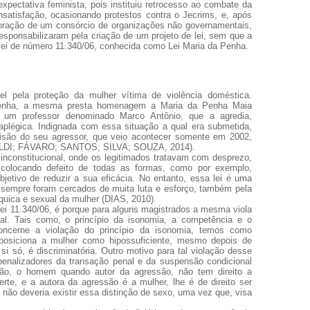
 expectativa feminista, pois instituiu retrocesso ao combate da
nsatisfação, ocasionando protestos contra o Jecrims, e, após
ração de um consórcio de organizações não governamentais,
sponsabilizaram pela criação de um projeto de lei, sem que a
lei de número 11.340/06, conhecida como Lei Maria da Penha.
l pela proteção da mulher vítima de violência doméstica.
enha, a mesma presta homenagem a Maria da Penha Maia
m um professor denominado Marco Antônio, que a agredia,
raplégica. Indignada com essa situação a qual era submetida,
risão do seu agressor, que veio acontecer somente em 2002,
TOLDI; FÁVARO; SANTOS; SILVA; SOUZA, 2014).
 inconstitucional, onde os legitimados tratavam com desprezo,
 colocando defeito de todas as formas, como por exemplo,
bjetivo de reduzir a sua eficácia. No entanto, essa lei é uma
 sempre foram cercados de muita luta e esforço, também pela
íquica e sexual da mulher (DIAS, 2010).
 Lei 11.340/06, é porque para alguns magistrados a mesma viola
eral. Tais como, o princípio da isonomia, a competência e o
concerne a violação do princípio da isonomia, temos como
 posiciona a mulher como hipossuficiente, mesmo depois de
si só, é discriminatória. Outro motivo para tal violação desse
espenalizadores da transação penal e da suspensão condicional
ção, o homem quando autor da agressão, não tem direito a
rte, e a autora da agressão é a mulher, lhe é de direito ser
 não deveria existir essa distinção de sexo, uma vez que, visa