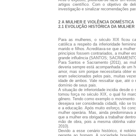
artigos científico. Com o objetivo de de
investigação e sinalizar recomendações par
2 A MULHER E VIOLÊNCIA DOMÉSTICA
2.1 EVOLUÇÃO HISTÓRICA DA MULHER
Para as mulheres, o século XIX ficou car
católica a respeito da inferioridade femin
marido e filhos. Acreditava-se que a mulhe
princípios fossem contrariados, a mulher er
grande influência (SANTOS; SACRAMENTO,
Para Santos e Sacramento (2011), as mu
deveria sempre está acompanhada de um ho
amor, mas sim porque necessitaria obter ex
eram selecionados pelos pais, muitas vezes
idade de ambos. Vale ressaltar que, até 
domínio de seus pais.
A situação de inferioridade incidia desde 
tomou força no século XIX, o qual foi mar
gênero. Tendo como exemplo o movimento su
desejava ser considerada cidadã, não se tr
e a educação. Após muito esforço, foi con
mulher operária. Mas, ainda predominava a 
que a mulher era obrigada a trabalhar dentro
mão de obra, pois a mesma obtinha valor
2010).
Devido a esse cenário histórico, é notór
perante ao homem. A sociedade brasileir