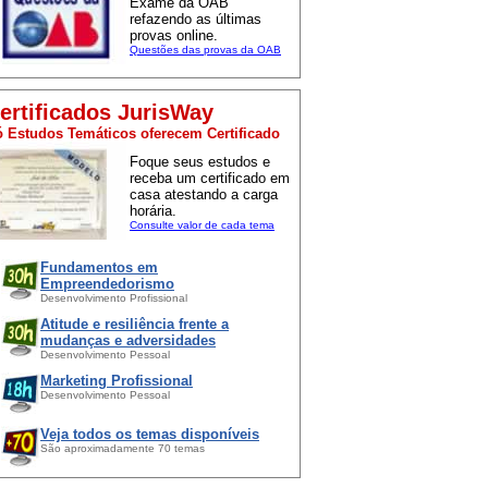
Exame da OAB
refazendo as últimas
provas online.
Questões das provas da OAB
ertificados JurisWay
 Estudos Temáticos oferecem Certificado
Foque seus estudos e
receba um certificado em
casa atestando a carga
horária.
Consulte valor de cada tema
Fundamentos em
Empreendedorismo
Desenvolvimento Profissional
Atitude e resiliência frente a
mudanças e adversidades
Desenvolvimento Pessoal
Marketing Profissional
Desenvolvimento Pessoal
Veja todos os temas disponíveis
São aproximadamente 70 temas