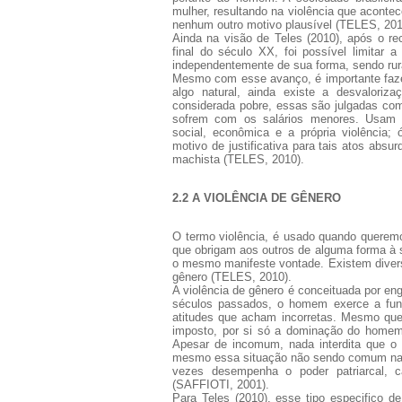
mulher, resultando na violência que aconte
nenhum outro motivo plausível (TELES, 201
Ainda na visão de Teles (2010), após o re
final do século XX, foi possível limitar a
independentemente de sua forma, sendo rural
Mesmo com esse avanço, é importante faze
algo natural, ainda existe a desvaloriz
considerada pobre, essas são julgadas como
sofrem com os salários menores. Usam d
social, econômica e a própria violência;
motivo de justificativa para tais atos abs
machista (TELES, 2010).
2.2 A VIOLÊNCIA DE GÊNERO
O termo violência, é usado quando queremo
que obrigam aos outros de alguma forma à s
o mesmo manifeste vontade. Existem diverso
gênero (TELES, 2010).
A violência de gênero é conceituada por en
séculos passados, o homem exerce a funç
atitudes que acham incorretas. Mesmo que
imposto, por si só a dominação do homem 
Apesar de incomum, nada interdita que o 
mesmo essa situação não sendo comum na h
vezes desempenha o poder patriarcal, ca
(SAFFIOTI, 2001).
Para Teles (2010), esse tipo especifico d