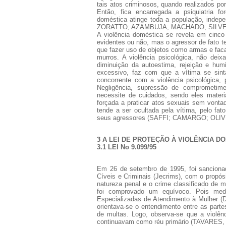
tais atos criminosos, quando realizados po
Então, fica encarregada a psiquiatria fo
doméstica atinge toda a população, indepe
ZORATTO; AZAMBUJA; MACHADO; SILVEI
A violência doméstica se revela em cinco f
evidentes ou não, mas o agressor de fato t
que fazer uso de objetos como armas e faca
murros. A violência psicológica, não dei
diminuição da autoestima, rejeição e hum
excessivo, faz com que a vítima se sint
concorrente com a violência psicológica, 
Negligência, supressão de comprometim
necessite de cuidados, sendo eles materia
forçada a praticar atos sexuais sem vontad
tende a ser ocultada pela vítima, pelo fa
seus agressores (SAFFI; CAMARGO; OLIVE
3 A LEI DE PROTEÇÃO À VIOLÊNCIA D
3.1 LEI No 9.099/95
Em 26 de setembro de 1995, foi sancionad
Cíveis e Criminais (Jecrims), com o propósit
natureza penal e o crime classificado de m
foi comprovado um equívoco. Pois medi
Especializadas de Atendimento à Mulher (
orientava-se o entendimento entre as par
de multas. Logo, observa-se que a violên
continuavam como réu primário (TAVARES, 