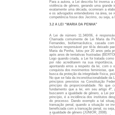
Para a autora, a Lei descrita foi inversa a
violência de gênero, gerando uma grande i
exatamente uma década, ocorreram a elabo
e os advogados entendedores na área, se re
competência fosse dos Jecrims, ou seja, a 
3.2 A LEI “MARIA DA PENHA”
A Lei de número 11.340/06, é responsáve
Chamada comumente de Lei Maria da P
Fernandes, biofarmacêutica, casada co
inclusive responsável por tê-la deixado pa
Maria da Penha, lutou por 20 anos pela p
após anos de tentativas frustradas (BER
Logo quando criada, a Lei foi tratada como
por não acreditarem na sua importância,
apontando erros a respeito da lei, com o o
conquista dos movimentos feministas, que
busca da proteção da integridade física, ps
No que se fala da inconstitucionalidade da
princípios previstos na Constituição Fed
princípio da proporcionalidade. No que 
fundamento que a lei, em seu artigo 4º,
buscarem a igualdade de gênero, a Lei por 
princípio, é a incidência dos institutos d
do processo. Dando exemplo a tal situa
transação penal, quando a situação se inve
beneficiada com a transação penal, ou seja,
a igualdade de gênero (JÚNIOR, 2008).