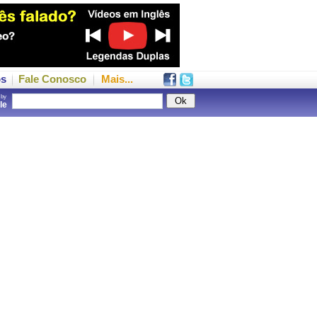
os
Fale Conosco
Mais...
 by
gle