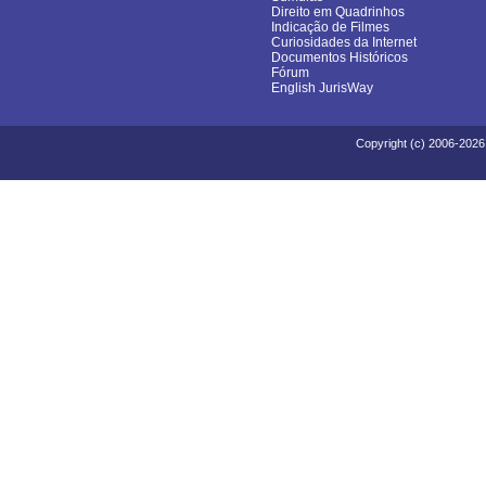
Direito em Quadrinhos
Indicação de Filmes
Curiosidades da Internet
Documentos Históricos
Fórum
English JurisWay
Copyright (c) 2006-2026