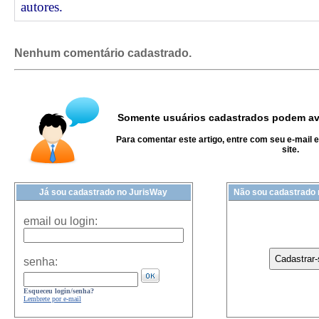
autores.
Nenhum comentário cadastrado.
Somente usuários cadastrados podem ava
Para comentar este artigo, entre com seu e-mail 
site.
Já sou cadastrado no JurisWay
Não sou cadastrado
email ou login:
senha:
Esqueceu login/senha?
Lembrete por e-mail