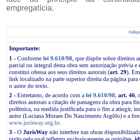
empregatícia.
Indiq
Importante:
1 -
Conforme
lei 9.610/98
, que dispõe sobre direitos a
parcial ou integral desta obra sem autorização prévia e
constitui ofensa aos seus direitos autorais (
art. 29
). Em
link
localizado na parte superior direita da página par
o autor do texto.
2 -
Entretanto, de acordo com a
lei 9.610/98
,
art. 46
, 
direitos autorais a citação de passagens da obra para fin
polêmica, na medida justificada para o fim a atingir, 
autor (Luciana Moraes Do Nascimento Argôlo) e a fon
www.jurisway.org.br
.
3 -
O
JurisWay
não interfere nas obras disponibilizad
razão pela qual refletem exclusivamente as opiniões,
id