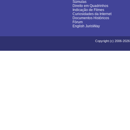
Súmulas
Direito em Quadrinhos
Indicação de Filmes
Curiosidades da Internet
Documentos Históricos
Fórum
English JurisWay
Copyright (c) 2006-2026