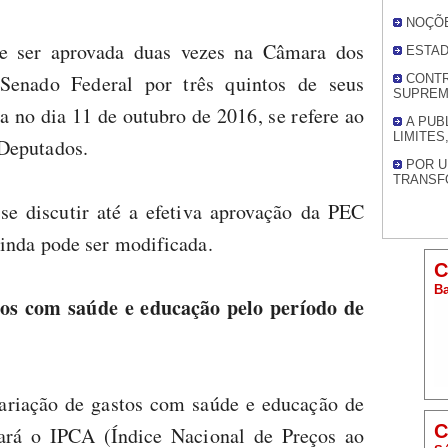
NOÇÕE
ve ser aprovada duas vezes na Câmara dos
ESTAD
Senado Federal por três quintos de seus
CONTR
SUPREM
 no dia 11 de outubro de 2016, se refere ao
A PUB
LIMITES
Deputados.
POR U
TRANSF
se discutir até a efetiva aprovação da PEC
ainda pode ser modificada.
C
Ba
os com saúde e educação pelo período de
ariação de gastos com saúde e educação de
C
rá o IPCA (Índice Nacional de Preços ao