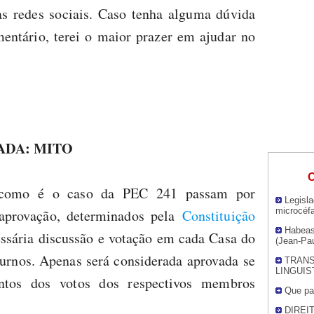
nas redes sociais. Caso tenha alguma dúvida
mentário, terei o maior prazer em ajudar no
VADA: MITO
O
s como é o caso da PEC 241 passam por
Legisla
microcéfa
aprovação, determinados pela
Constituição
Habeas
essária discussão e votação em cada Casa do
(Jean-Pau
urnos. Apenas será considerada aprovada se
TRANS
LINGUIS
intos dos votos dos respectivos membros
Que pa
DIREI