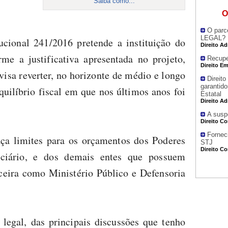
Saiba como...
O
O parc
LEGAL?
cional 241/2016 pretende a instituição do
Direito Ad
me a justificativa apresentada no projeto,
Recupe
Direito Em
isa reverter, no horizonte de médio e longo
Direit
garantido
uilíbrio fiscal em que nos últimos anos foi
Estatal
Direito Ad
A susp
Direito Co
Fornec
aça limites para os orçamentos dos Poderes
STJ
Direito Co
diciário, e dos demais entes que possuem
ceira como Ministério Público e Defensoria
 legal, das principais discussões que tenho