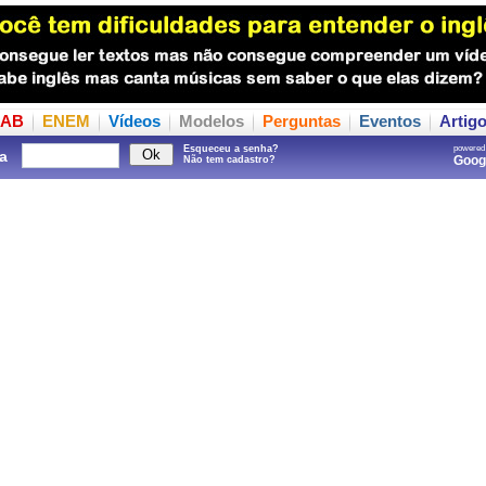
AB
ENEM
Vídeos
Modelos
Perguntas
Eventos
Artig
Esqueceu a senha?
powered
a
Goo
Não tem cadastro?