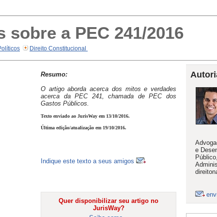
s sobre a PEC 241/2016
Políticos
Direito Constitucional
Autori
Resumo:
O artigo aborda acerca dos mitos e verdades
acerca da PEC 241, chamada de PEC dos
Gastos Públicos.
Texto enviado ao JurisWay em 13/10/2016.
Última edição/atualização em 19/10/2016.
Advoga
e Desen
Público
Indique este texto a seus amigos
Adminis
direito
env
Quer disponibilizar seu artigo no
JurisWay?