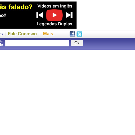
os
Fale Conosco
Mais...
 by
gle