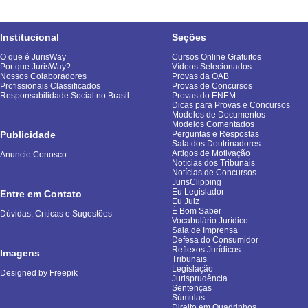
Institucional
Seções
O que é JurisWay
Cursos Online Gratuitos
Por que JurisWay?
Vídeos Selecionados
Nossos Colaboradores
Provas da OAB
Profissionais Classificados
Provas de Concursos
Responsabilidade Social no Brasil
Provas do ENEM
Dicas para Provas e Concursos
Modelos de Documentos
Modelos Comentados
Publicidade
Perguntas e Respostas
Sala dos Doutrinadores
Artigos de Motivação
Anuncie Conosco
Notícias dos Tribunais
Notícias de Concursos
JurisClipping
Eu Legislador
Entre em Contato
Eu Juiz
É Bom Saber
Dúvidas, Críticas e Sugestões
Vocabulário Jurídico
Sala de Imprensa
Defesa do Consumidor
Reflexos Jurídicos
Imagens
Tribunais
Legislação
Designed by Freepik
Jurisprudência
Sentenças
Súmulas
Direito em Quadrinhos