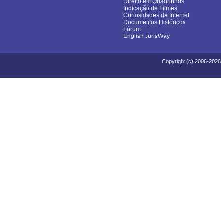
Direito em Quadrinhos
Indicação de Filmes
Curiosidades da Internet
Documentos Históricos
Fórum
English JurisWay
Copyright (c) 2006-2026