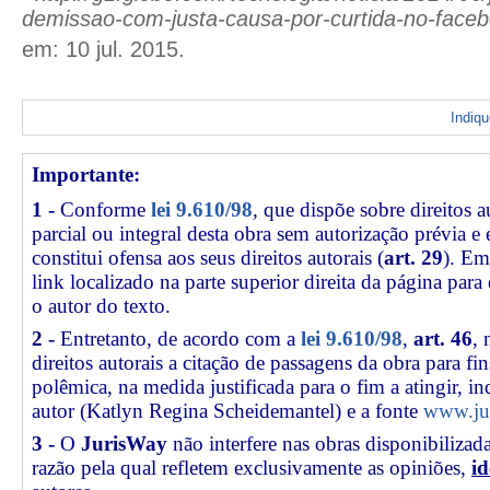
demissao-com-justa-causa-por-curtida-no-faceb
em: 10 jul. 2015.
Indiq
Importante:
1 -
Conforme
lei 9.610/98
, que dispõe sobre direitos a
parcial ou integral desta obra sem autorização prévia e
constitui ofensa aos seus direitos autorais (
art. 29
). Em
link
localizado na parte superior direita da página par
o autor do texto.
2 -
Entretanto, de acordo com a
lei 9.610/98
,
art. 46
, 
direitos autorais a citação de passagens da obra para fin
polêmica, na medida justificada para o fim a atingir, 
autor (Katlyn Regina Scheidemantel) e a fonte
www.jur
3 -
O
JurisWay
não interfere nas obras disponibilizad
razão pela qual refletem exclusivamente as opiniões,
id