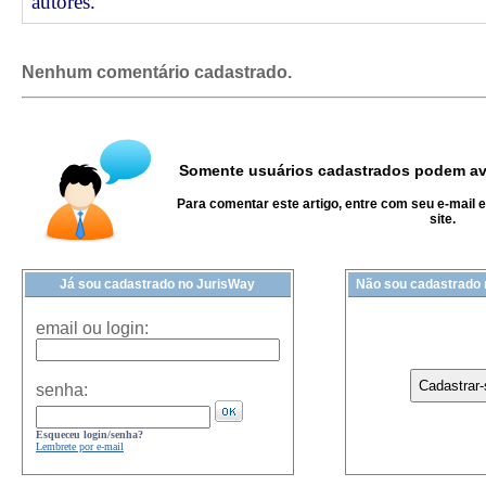
autores.
Nenhum comentário cadastrado.
Somente usuários cadastrados podem ava
Para comentar este artigo, entre com seu e-mail 
site.
Já sou cadastrado no JurisWay
Não sou cadastrado
email ou login:
senha:
Esqueceu login/senha?
Lembrete por e-mail