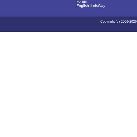
Fórum
English JurisWay
Copyright (c) 2006-2026