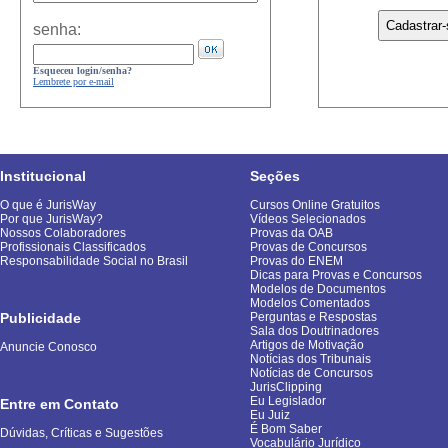
senha:
Esqueceu login/senha?
Lembrete por e-mail
Institucional
Seções
O que é JurisWay
Cursos Online Gratuitos
Por que JurisWay?
Vídeos Selecionados
Nossos Colaboradores
Provas da OAB
Profissionais Classificados
Provas de Concursos
Responsabilidade Social no Brasil
Provas do ENEM
Dicas para Provas e Concursos
Modelos de Documentos
Modelos Comentados
Publicidade
Perguntas e Respostas
Sala dos Doutrinadores
Artigos de Motivação
Anuncie Conosco
Notícias dos Tribunais
Notícias de Concursos
JurisClipping
Eu Legislador
Entre em Contato
Eu Juiz
É Bom Saber
Dúvidas, Críticas e Sugestões
Vocabulário Jurídico