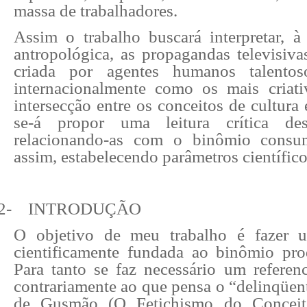
massa de trabalhadores.
Assim o trabalho buscará interpretar, 
antropológica, as propagandas televisiva
criada por agentes humanos talentos
internacionalmente como os mais criat
intersecção entre os conceitos de cultura 
se-á propor uma leitura crítica des
relacionando-as com o binômio consu
assim, estabelecendo parâmetros científicos
2-
INTRODUÇÃO
O objetivo de meu trabalho é fazer um
cientificamente fundada ao binômio pr
Para tanto se faz necessário um referenc
contrariamente ao que pensa o “delinqüen
de Gusmão (O Fetichismo do Conceito