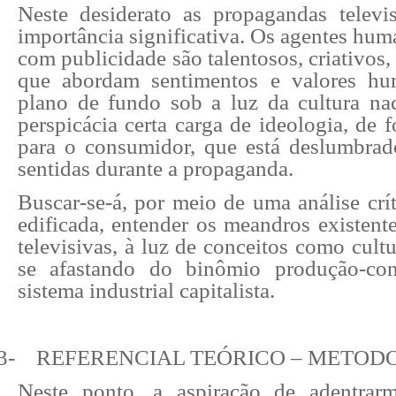
Neste desiderato as propagandas telev
importância significativa. Os agentes hu
com publicidade são talentosos, criativos
que abordam sentimentos e valores h
plano de fundo sob a luz da cultura n
perspicácia certa carga de ideologia, de 
para o consumidor, que está deslumbra
sentidas durante a propaganda.
Buscar-se-á, por meio de uma análise crít
edificada, entender os meandros existent
televisivas, à luz de conceitos como cultu
se afastando do binômio produção-co
sistema industrial capitalista.
3-
REFERENCIAL TEÓRICO – METOD
Neste ponto, a aspiração de adentra