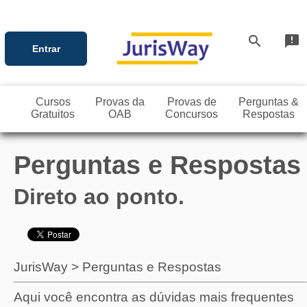
search
announcement
Entrar
Cursos
Provas da
Provas de
Perguntas &
Gratuitos
OAB
Concursos
Respostas
Perguntas e Respostas
Direto ao ponto.
JurisWay
>
Perguntas e Respostas
Aqui você encontra as dúvidas mais frequentes