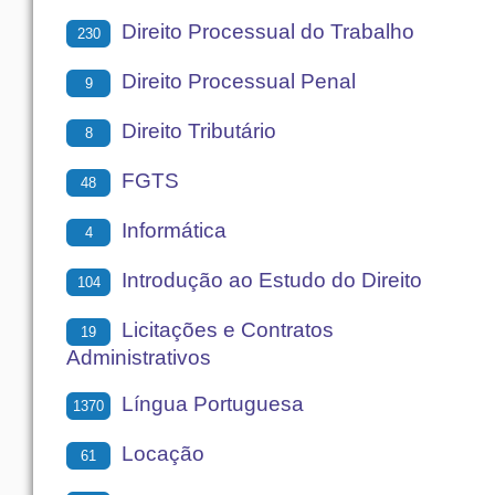
Direito Processual do Trabalho
230
Direito Processual Penal
9
Direito Tributário
8
FGTS
48
Informática
4
Introdução ao Estudo do Direito
104
Licitações e Contratos
19
Administrativos
Língua Portuguesa
1370
Locação
61