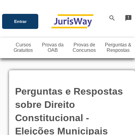
search
announcement
Entrar
Cursos
Provas da
Provas de
Perguntas &
Gratuitos
OAB
Concursos
Respostas
Perguntas e Respostas
sobre Direito
Constitucional -
Eleições Municipais