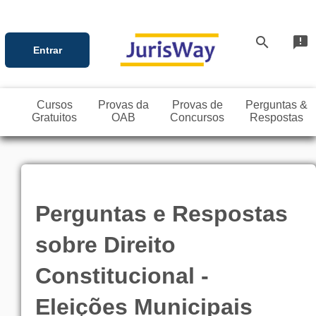
search
announcement
Entrar
Cursos
Provas da
Provas de
Perguntas &
Gratuitos
OAB
Concursos
Respostas
Perguntas e Respostas
sobre Direito
Constitucional -
Eleições Municipais