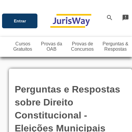
search
announcement
Entrar
Cursos
Provas da
Provas de
Perguntas &
Gratuitos
OAB
Concursos
Respostas
Perguntas e Respostas
sobre Direito
Constitucional -
Eleições Municipais