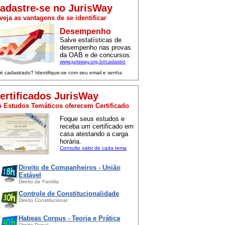
adastre-se no JurisWay
veja as vantagens de se identificar
Desempenho
Salve estatísticas de
desempenho nas provas
da OAB e de concursos.
www.jurisway.org.br/cadastro
 é cadastrado? Identifique-se com seu email e senha
ertificados JurisWay
 Estudos Temáticos oferecem Certificado
Foque seus estudos e
receba um certificado em
casa atestando a carga
horária.
Consulte valor de cada tema
Direito de Companheiros - União
Estável
Direito de Família
Controle de Constitucionalidade
Direito Constitucional
Habeas Corpus - Teoria e Prática
Direito Penal