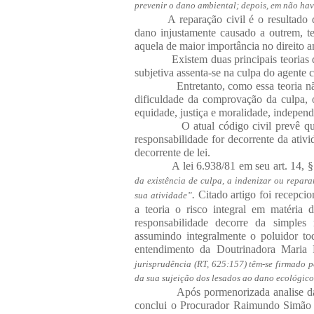
prevenir o dano ambiental; depois, em não hav
A reparação civil é o resultado 
dano injustamente causado a outrem, te
aquela de maior importância no direito a
Existem duas principais teorias d
subjetiva assenta-se na culpa do agente
Entretanto, como essa teoria nã
dificuldade da comprovação da culpa, o
equidade, justiça e moralidade, indepen
O atual código civil prevê qu
responsabilidade for decorrente da ati
decorrente de lei.
A lei 6.938/81 em seu art. 14, 
da existência de culpa, a indenizar ou repara
.
Citado artigo foi recepci
sua atividade”
a teoria o risco integral em matéria d
responsabilidade decorre da simples 
assumindo integralmente o poluidor to
entendimento da Doutrinadora Maria 
jurisprudência (RT, 625:157) têm-se firmado p
da sua sujeição dos lesados ao dano ecológico,
Após pormenorizada analise da 
conclui o Procurador Raimundo Simão