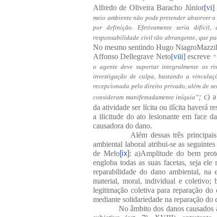
Alfredo de Oliveira Baracho Júnior
[vi]
meio ambiente não pode pretender absorver o 
por definição. Efetivamente seria difícil
responsabilidade civil tão abrangente, que pud
No mesmo sentindo Hugo NiagroMazzil
Affonso Dellegrave Neto
[viii]
escreve
“
o agente deve suportar integralmente os ri
investigação de culpa, bastando a vinculaç
recepcionada pelo direito privado, além de se
;
c) a
consideram manifestadamente iníquia”
da atividade ser lícita ou ilícita haverá 
a ilicitude do ato lesionante em face d
causadora do dano.
Além dessas três principai
ambiental laboral atribui-se as seguint
de Melo
[ix]
: a)Amplitude do bem prot
engloba todas as suas facetas, seja ele 
reparabilidade do dano ambiental, na 
material, moral, individual e coletivo;
legitimação coletiva para reparação d
mediante solidariedade na reparação do 
No âmbito dos danos causados à 