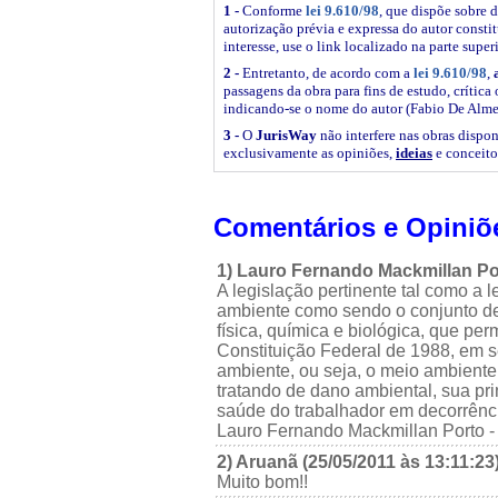
1 -
Conforme
lei 9.610/98
, que dispõe sobre d
autorização prévia e expressa do autor constitu
interesse, use o link
localizado na parte super
2 -
Entretanto, de acordo com a
lei 9.610/98
,
passagens da obra para fins de estudo, crítica 
indicando-se o nome do autor (Fabio De Alme
3 -
O
JurisWay
não interfere nas obras dispon
exclusivamente as opiniões,
ideias
e conceito
Comentários e Opiniõ
1) Lauro Fernando Mackmillan Por
A legislação pertinente tal como a l
ambiente como sendo o conjunto de 
física, química e biológica, que per
Constituição Federal de 1988, em se
ambiente, ou seja, o meio ambiente fí
tratando de dano ambiental, sua p
saúde do trabalhador em decorrênci
Lauro Fernando Mackmillan Porto -
2) Aruanã (25/05/2011 às 13:11:23
Muito bom!!