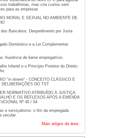
sos trabalhistas, mas cria custos sem
tes para as empresas
IO MORAL E SEXUAL NO AMBIENTE DE
HO
 dos Bancários: Despedimento por Justa
ado Doméstico e a Lei Complementar
as: Ausência de liame empregatício.
lho Infantil e o Princípio Protetor do Direito
ho.
O "in itinere" - CONCEITO CLÁSSICO E
S DELIBERAÇÕES DO TST
ER NORMATIVO ATRIBUÍDO À JUSTIÇA
BALHO E OS REFLEXOS APÓS A EMENDA
UCIONAL Nº 45 / 04
as e serviçalismo: o fim da empregada
a secular
Mais artigos da área...