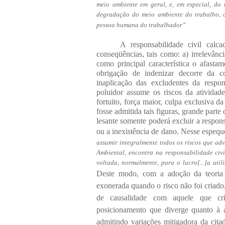
meio ambiente em geral, e, em especial, do
degradação do meio ambiente do trabalho, c
pessoa humana do trabalhador”
A responsabilidade civil calca
conseqüências, tais como: a) irrelevânci
como principal característica o afasta
obrigação de indenizar decorre da 
inaplicação das excludentes da respon
poluidor assume os riscos da atividad
fortuito, força maior, culpa exclusiva da
fosse admitida tais figuras, grande part
lesante somente poderá excluir a respon
ou a inexistência de dano. Nesse espeq
assumir integralmente todos os riscos que adv
Ambiental, encontra na responsabilidade civ
voltada, normalmente, para o lucro[...]a uti
Deste modo, com a adoção da teoria d
exonerada quando o risco não foi criado
de causalidade com aquele que cri
posicionamento que diverge quanto à a
admitindo variações mitigadora da citad