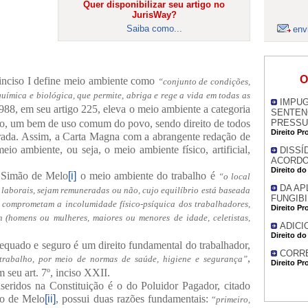
Quer disponibilizar seu artigo no
JurisWay?
Saiba como...
env
O
, inciso I define meio ambiente como
“conjunto de condições,
 química e biológica, que permite, abriga e rege a vida em todas as
IMPU
988, em seu artigo 225, eleva o meio ambiente a categoria
SENTEN
ção, um bem de uso comum do povo, sendo direito de todos
PRESSU
Direito Pr
brada. Assim, a Carta Magna com a abrangente redação de
meio ambiente, ou seja, o meio ambiente físico, artificial,
DISSÍ
ACORD
Direito do
 Simão de Melo
[i]
o meio ambiente do trabalho é
“o local
DA AP
laborais, sejam remuneradas ou não, cujo equilíbrio está baseada
FUNGIBI
 comprometam a incolumidade físico-psíquica dos trabalhadores,
Direito Pr
 (homens ou mulheres, maiores ou menores de idade, celetistas,
ADICI
Direito do
equado e seguro é um direito fundamental do trabalhador,
CORRE
,
 trabalho, por meio de normas de saúde, higiene e segurança”
Direito Pr
 seu art. 7º, inciso XXII.
seridos na Constituição é o do Poluidor Pagador, citado
ão de Melo
[ii]
, possui duas razões fundamentais:
“
primeiro,