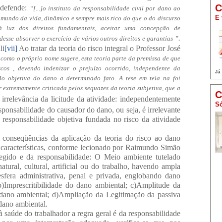
C
defende:
“[...]o instituto da responsabilidade civil por dano ao
E 
mundo da vida, dinâmico e sempre mais rico do que o do discurso
, à luz dos direitos fundamentais, aceitar uma concepção de
.
esse absorver o exercício de vários outros direitos e garantias ”
li
[vii]
Ao tratar da teoria do risco integral o Professor José
 como o próprio nome sugere, esta teoria parte da premissa de que
scos , devendo indenizar o prejuízo ocorrido, independente da
Já
ão objetiva do dano a determinado fato. A tese em tela na foi
r extremamente criticada pelos sequazes da teoria subjetiva, que a
C
 irrelevância da licitude da atividade: independentemente
Só
responsabilidade do causador do dano, ou seja, é irrelevante
a responsabilidade objetiva fundada no risco da atividade
s conseqüências da aplicação da teoria do risco ao dano
es características, conforme lecionado por Raimundo Simão
egido e da responsabilidade: O Meio ambiente tutelado
natural, cultural, artificial ou do trabalho, havendo ampla
esfera administrativa, penal e privada, englobando dano
 b)Imprescritibilidade do dano ambiental; c)Amplitude da
o dano ambiental; d)Ampliação da Legitimação da passiva
dano ambiental.
saúde do trabalhador a regra geral é da responsabilidade