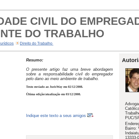
DADE CIVIL DO EMPREGA
ENTE DO TRABALHO
Jurídicos
Direito do Trabalho
Autori
Resumo:
O presente artigo faz uma breve abordagem
sobre a responsabilidade civil do empregador
pelo dano ao meio ambiente de trabalho.
Texto enviado ao JurisWay em 02/12/2008.
Última edição/atualização em 03/12/2008.
Advogad
Católic
Trabalh
Indique este texto a seus amigos
PUC/S
Endereç
Bairro:
Indaiat
13333-