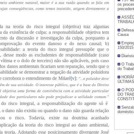
 meio ambiente natural, maior é a sua razão quando se fala em
os proces
ujas conseqüências, como temos insistido, atigem diretamente a
preceden
ASSÉD
TRABAL
da na teoria do risco integral (objetiva) traz algumas
Defesa
a da existência de culpa: a responsabilidade objetiva tem
Causa
mento da discussão e investigação da culpa, porquanto a
Empreg
comprovação do evento danoso e do nexo causal; b)
150/2015
sabilidade: a teoria do risco integral pressupõe que o
e, desse modo as excludentes de responsabilidade (caso
Diarist
 vítima e o dolo de terceiro) não são aplicáveis, pois caso
O Traba
e dos danos ambientais ficariam sem reparação, sendo que o
do Trabal
sabilidade se demonstrar a negação da atividade poluidora
HORÁRI
ue corrobora o entendimento de
Milaré
[v]
:
“
...o poluidor deve
ÚLTIMA
êm de sua atividade. O interesse público, que é a base do Direito
O POD
il objetiva uma forma de convivência com a atividade particular
DO TRA
lidade dos particulares não pode prejudicar a utilidade comum.
”
CONSTIT
o risco integral, a responsabilização do agente só é
Senzal
, o dano não existiu ou quando o dano não guarda relação
doméstic
ou o risco.
Todavia, existe na doutrina acanhado
plicação da teoria do risco integral ao dano ambiental,
a teoria.
Adotando esse posicionamento divergente José