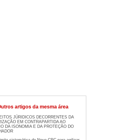
utros artigos da mesma área
EITOS JÚRIDICOS DECORRENTES DA
RIZAÇÃO EM CONTRAPARTIDA AO
IO DA ISONOMIA E DA PROTEÇÃO DO
HADOR
mite sistemática do Novo CPC para agilizar