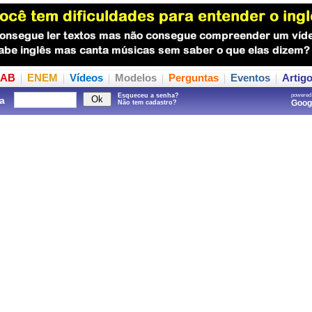
AB
ENEM
Vídeos
Modelos
Perguntas
Eventos
Artig
Esqueceu a senha?
powered
a
Goo
Não tem cadastro?