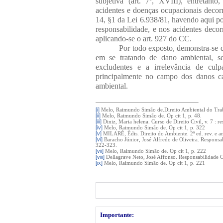
subjetiva (art. 7º, XVIII), entretant
acidentes e doenças ocupacionais decor
14, §1 da Lei 6.938/81, havendo aqui p
responsabilidade, e nos acidentes decorr
aplicando-se o art. 927 do CC.
Por todo exposto, demonstra-se q
em se tratando de dano ambiental, se
excludentes e a irrelevância de culp
principalmente no campo dos danos c
ambiental.
[i]
Melo, Raimundo Simão de.Direito Ambiental do Trabal
[ii]
Melo, Raimundo Simão de.
Op cit 1, p. 48.
[iii]
Diniz, Maria helena. Curso de Direito Civil, v. 7 : re
[iv]
Melo, Raimundo Simão de.
Op cit 1, p. 322
[v]
MILARÉ, Édis.
Direito do Ambiente. 2ª ed. rev. e 
[vi]
Baracho Júnior, José Alfredo de Oliveira. Respons
322-323.
[vii]
Melo, Raimundo Simão de.
Op cit 1, p. 222
[viii]
Dellagrave Neto, José Affonso. Responsabilidade Ci
[ix]
Melo, Raimundo Simão de.
Op cit 1, p. 221
Importante: