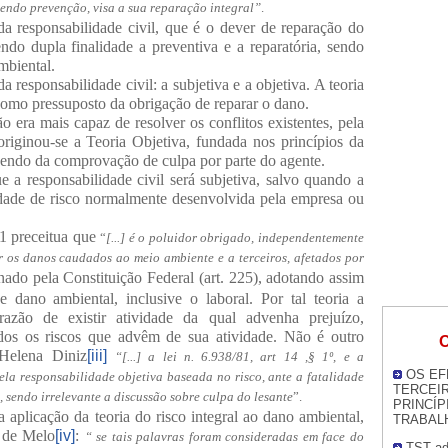
endo prevenção, visa a sua reparação integral”
.
da responsabilidade civil, que é o dever de reparação do
ndo dupla finalidade a preventiva e a reparatória, sendo
mbiental.
a responsabilidade civil: a subjetiva e a objetiva. A teoria
 como pressuposto da obrigação de reparar o dano.
o era mais capaz de resolver os conflitos existentes, pela
riginou-se a Teoria Objetiva, fundada nos princípios da
dendo da comprovação de culpa por parte do agente.
e a responsabilidade civil será subjetiva, salvo quando a
vidade de risco normalmente desenvolvida pela empresa ou
§1 preceitua que
“
[...] é o poluidor obrigado, independentemente
r os danos caudados ao meio ambiente e a terceiros, afetados por
onado pela Constituição Federal (art. 225), adotando assim
e dano ambiental, inclusive o laboral. Por tal teoria a
razão de existir atividade da qual advenha prejuízo,
dos os riscos que advêm de sua atividade. Não é outro
O
Helena Diniz
[iii]
“[...] a lei n. 6.938/81, art 14 ,§ 1º, e a
OS EF
ela responsabilidade objetiva baseada no risco, ante a fatalidade
TERCEI
 sendo irrelevante a discussão sobre culpa do lesante
”.
PRINCÍP
aplicação da teoria do risco integral ao dano ambiental,
TRABAL
 de Melo
[iv]
:
“ se tais palavras foram consideradas em face do
TST ad