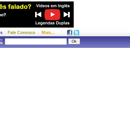
os
Fale Conosco
Mais...
 by
gle