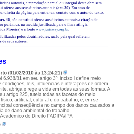
ireitos autorais, a reprodução parcial ou integral desta obra sem
i ofensa aos seus direitos autorais (
art. 29
). Em caso de
ior direita da página para entrar em contato com o autor do texto.
art. 46
, não constitui ofensa aos direitos autorais a citação de
ou polêmica, na medida justificada para o fim a atingir,
ida Moreira) e a fonte
www.jurisway.org.br
.
ibilizadas pelos doutrinadores, razão pela qual refletem
s de seus autores.
es
to (01/02/2010 às 13:24:21)
ei 6.938/81 em seu artigo 3º, inciso I define meio
condições, leis, influencias e interações de ordem
mite, abriga e rege a vida em todas as suas formas. A
u artigo 225, tutela todas as facetas do meio
sico, artificial, cultural e do trabalho, e, em se
rincipal conseqüência no campo dos danos causados a
a de dano ambiental do trabalho.
 Acadêmico de Direito FADIPA/IPA
)