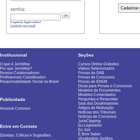
senha:
Esqueceu login/senha?
Lembrete por e-mail
Institucional
Seções
O que é JurisWay
Cursos Online Gratuitos
Por que JurisWay?
Vídeos Selecionados
Nossos Colaboradores
Provas da OAB
Profissionais Classificados
Provas de Concursos
Responsabilidade Social no Brasil
Provas do ENEM
Dicas para Provas e Concursos
Modelos de Documentos
Modelos Comentados
Publicidade
Perguntas e Respostas
Sala dos Doutrinadores
Artigos de Motivação
Anuncie Conosco
Notícias dos Tribunais
Notícias de Concursos
JurisClipping
Eu Legislador
Entre em Contato
Eu Juiz
É Bom Saber
Dúvidas, Críticas e Sugestões
Vocabulário Jurídico