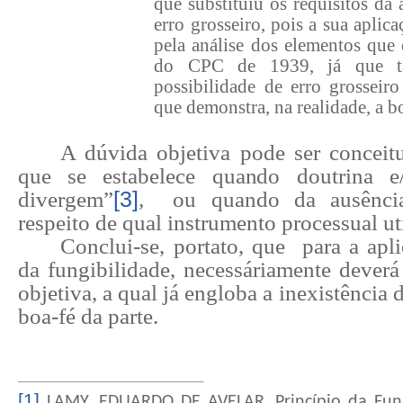
que substituiu os requisitos da
erro grosseiro, pois a sua aplic
pela análise dos elementos que
do CPC de 1939, já que ta
possibilidade de erro grosse
que demonstra, na realidade, a bo
A dúvida objetiva pode ser concei
que se estabelece quando doutrina e/
divergem”
[3]
,
ou quando da ausênci
respeito de qual instrumento processual uti
Conclui-se, portato, que
para a apl
da fungibilidade, necessáriamente dever
objetiva, a qual já engloba a inexistência d
boa-fé da parte.
[1]
LAMY, EDUARDO DE AVELAR. Princípio da Fung