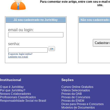
Para comentar este artigo, entre com seu e-mail 
site.
Já sou cadastrado no JurisWay
Não sou cadastrado
email ou login:
senha:
Esqueceu login/senha?
Lembrete por e-mail
Institucional
Seções
O que é JurisWay
Cursos Online Gratuitos
Por que JurisWay?
Vídeos Selecionados
Nossos Colaboradores
Provas da OAB
Profissionais Classificados
Provas de Concursos
Responsabilidade Social no Brasil
Provas do ENEM
Dicas para Provas e Concursos
Modelos de Documentos