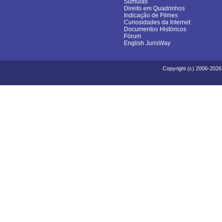
Súmulas
Direito em Quadrinhos
Indicação de Filmes
Curiosidades da Internet
Documentos Históricos
Fórum
English JurisWay
Copyright (c) 2006-2026