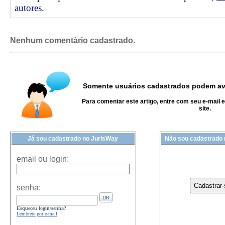
autores.
Nenhum comentário cadastrado.
Somente usuários cadastrados podem ava
Para comentar este artigo, entre com seu e-mail 
site.
Já sou cadastrado no JurisWay
Não sou cadastrado
email ou login:
senha:
Esqueceu login/senha?
Lembrete por e-mail