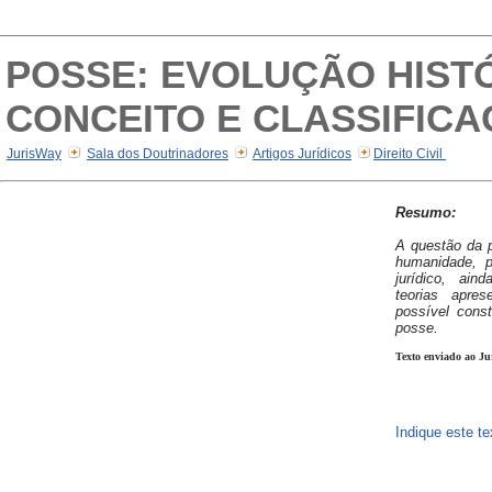
POSSE: EVOLUÇÃO HISTÓ
CONCEITO E CLASSIFICA
JurisWay
Sala dos Doutrinadores
Artigos Jurídicos
Direito Civil
Resumo:
A questão da 
humanidade, 
jurídico, ain
teorias apres
possível cons
posse.
Texto enviado ao Ju
Indique este t