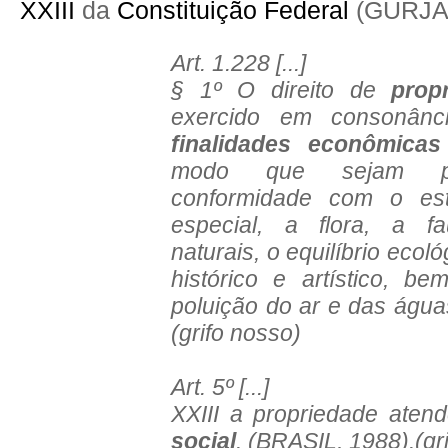
XXIII
da
Constituição Federal
(GURJÃO
Art. 1.228 [...]
§ 1º O direito de
prop
exercido em consonân
finalidades econômicas
modo que sejam pr
conformidade com o est
especial, a flora, a f
naturais, o equilíbrio ecol
histórico e artístico, b
poluição do ar e das água
(grifo nosso)
Art. 5º [...]
XXIII a propriedade ate
social
. (BRASIL, 1988).(gr