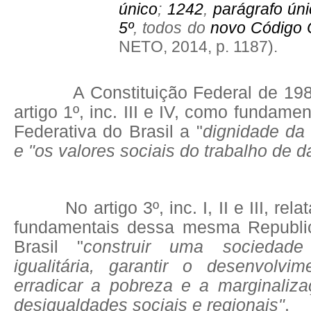
único
;
1242
,
parágrafo ún
5º
, todos do
novo Código C
NETO, 2014, p. 1187).
A Constituição Federal de 1988 
artigo 1º, inc. III e IV, como fundam
Federativa do Brasil a "
dignidade da
e "os valores sociais do trabalho de da
No artigo 3º, inc. I, II e III, rela
fundamentais dessa mesma Republic
Brasil "
construir uma sociedade
igualitária, garantir o desenvolvi
erradicar a pobreza e a marginaliza
desigualdades sociais e regionais"
.