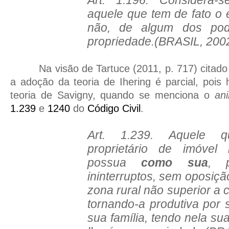
aquele que tem de fato o 
não, de algum dos pod
propriedade.(BRASIL, 200
Na visão de Tartuce (2011, p. 717) cita
a adoção da teoria de Ihering é parcial, poi
teoria de Savigny, quando se menciona o
an
1.239
e
1240
do
Código Civil
.
Art. 1.239. Aquele 
proprietário de imóvel 
possua
como sua
, 
ininterruptos, sem oposiçã
zona rural não superior a 
tornando-a produtiva por 
sua família, tendo nela sua