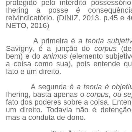
protegido pelo interdito possessóri
Ihering a posse é consequênc
reivindicatório. (DINIZ, 2013. p.45 
NETO, 2016)
A primeira é
a teoria subjet
Savigny, é a junção do
corpus
(det
bem) e do
animus
(elemento subjetiv
a coisa como sua), pois entende q
fato e um direito.
A segunda
é a teoria é objet
Ihering, basta apenas o
corpus, ou se
fato dos poderes sobre a coisa. Ente
um direito. Todavia não é detenção 
mas a conduta de dono.