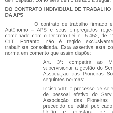
de Hospitais, como será demonstrado a seguir.
DO CONTRATO INDIVIDUAL DE TRABALH
DA APS
O contrato de trabalho firmado entre
Autônomo – APS e seus empregados rege-se
combinado com o Decreto-Lei n° 5.452, de 1
CLT. Portanto, não é regido exclusivamen
trabalhista consolidada. Esta assertiva está c
norma em comento que assim dispõe:
Art. 3°: competirá ao Mi
supervisionar a gestão do Se
Associação das Pioneiras So
seguintes normas:
Inciso VIII: o processo de se
de pessoal efetivo do Serv
Associação das Pioneiras 
precedido de edital publicado
União e constará de eta