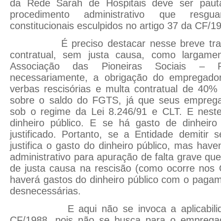
da Rede Sarah de Hospitais deve ser paut
procedimento administrativo que resgu
constitucionais esculpidos no artigo 37 da CF/1
É preciso destacar nesse breve trabal
contratual, sem justa causa, como largamen
Associação das Pioneiras Sociais – 
necessariamente, a obrigação do empregado
verbas rescisórias e multa contratual de 40%
sobre o saldo do FGTS, já que seus emprega
sob o regime da Lei 8.246/91 e CLT. E nest
dinheiro público. E se há gasto de dinheiro
justificado. Portanto, se a Entidade demitir
justifica o gasto do dinheiro público, mas ha
administrativo para apuração de falta grave que 
de justa causa na rescisão (como ocorre nos 
haverá gastos do dinheiro público com o paga
desnecessárias.
E aqui não se invoca a aplicabilidad
CF/1988, pois não se busca para o empreg