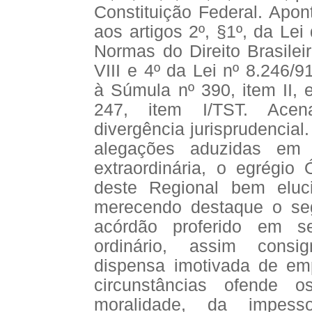
Constituição Federal. Apon
aos artigos 2º, §1º, da Lei
Normas do Direito Brasileiro
VIII e 4º da Lei nº 8.246/9
à Súmula nº 390, item II, 
247, item I/TST. Acen
divergência jurisprudencia
alegações aduzidas em s
extraordinária, o egrégio 
deste Regional bem eluc
merecendo destaque o seg
acórdão proferido em s
ordinário, assim consig
dispensa imotivada de em
circunstâncias ofende o
moralidade, da impess