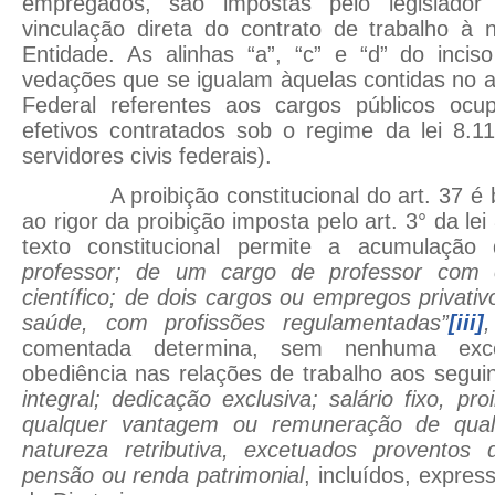
empregados, são impostas pelo legislador
vinculação direta do contrato de trabalho à 
Entidade. As alinhas “a”, “c” e “d” do incis
vedações que se igualam àquelas contidas no ar
Federal referentes aos cargos públicos ocu
efetivos contratados sob o regime da lei 8.1
servidores civis federais).
A proibição constitucional do art. 37 é 
ao rigor da proibição imposta pelo art. 3° da le
texto constitucional permite a acumulaçã
professor; de um cargo de professor com 
científico; de dois cargos ou empregos privativ
saúde, com profissões regulamentadas”
[iii]
,
comentada determina, sem nenhuma exce
obediência nas relações de trabalho aos seguin
integral; dedicação exclusiva; salário fixo, p
qualquer vantagem ou remuneração de qual
natureza retributiva, excetuados proventos
pensão ou renda patrimonial
, incluídos, expre