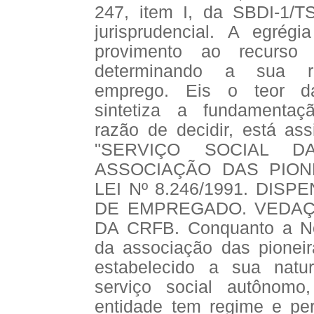
247, item I, da SBDI-1/TS
jurisprudencial. A egrég
provimento ao recurso 
determinando a sua re
emprego. Eis o teor d
sintetiza a fundamentaç
razão de decidir, está as
"SERVIÇO SOCIAL D
ASSOCIAÇÃO DAS PION
LEI Nº 8.246/1991. DISP
DE EMPREGADO. VEDAÇ
DA CRFB. Conquanto a Nor
da associação das pioneir
estabelecido a sua natur
serviço social autônomo
entidade tem regime e perf