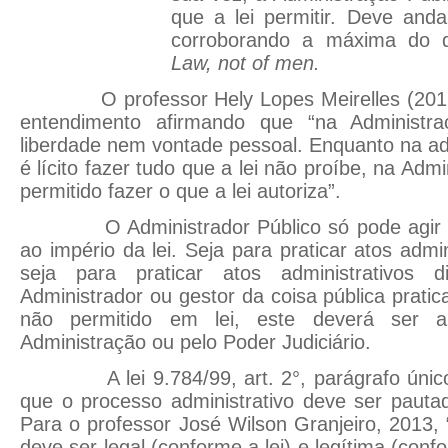
que a lei permitir. Deve andar
corroborando a máxima do di
Law, not of men.
O professor Hely Lopes Meirelles (2012) 
entendimento afirmando que “na Administr
liberdade nem vontade pessoal. Enquanto na adm
é lícito fazer tudo que a lei não proíbe, na Admi
permitido fazer o que a lei autoriza”.
O Administrador Público só pode agir em 
ao império da lei. Seja para praticar atos admin
seja para praticar atos administrativos di
Administrador ou gestor da coisa pública pratic
não permitido em lei, este deverá ser an
Administração ou pelo Poder Judiciário.
A lei 9.784/99, art. 2°, parágrafo único, 
que o processo administrativo deve ser pautado
Para o professor José Wilson Granjeiro, 2013,
deve ser legal (conforme a lei) e legítima (conf