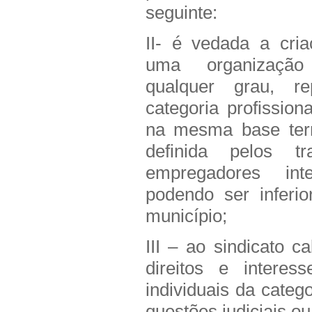
seguinte:
II- é vedada a cri
uma organização
qualquer grau, re
categoria profissio
na mesma base terri
definida pelos tr
empregadores int
podendo ser inferi
município;
III – ao sindicato 
direitos e interes
individuais da catego
questões judiciais ou