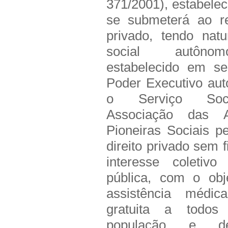
371/2001), estabele
se submeterá ao re
privado, tendo nat
social autôno
estabelecido em se
Poder Executivo auto
o Serviço Soc
Associação das A
Pioneiras Sociais p
direito privado sem f
interesse coletivo
pública, com o obj
assistência médic
gratuita a todos
população e de