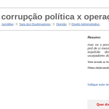
corrupção política x opera
JurisWay
Sala dos Doutrinadores
Opinião
Direito Administrativo
Resumo:
mas se o povo
prol de si mes
expulsão d
usurpadores do
Texto enviado ao Ju
Última edição/atual
Indique este t
Quer dis