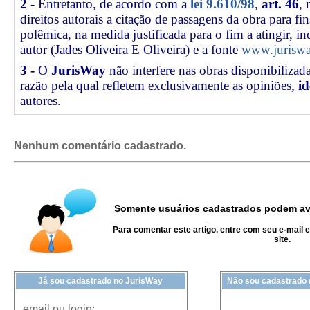
2 -
Entretanto, de acordo com a
lei 9.610/98
,
art. 46
, 
direitos autorais a citação de passagens da obra para fin
polêmica, na medida justificada para o fim a atingir, 
autor (Jades Oliveira E Oliveira) e a fonte
www.juriswa
3 -
O
JurisWay
não interfere nas obras disponibilizad
razão pela qual refletem exclusivamente as opiniões,
id
autores.
Nenhum comentário cadastrado.
Somente usuários cadastrados podem ava
Para comentar este artigo, entre com seu e-mail 
site.
Já sou cadastrado no JurisWay
Não sou cadastrado
email ou login: