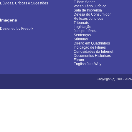
É Bom Saber
Dúvidas, Críticas e Sugestões
Vocabulário Jurídico
Sala de Imprensa
Defesa do Consumidor
Reflexos Jurídicos
Imagens
Tribunais
Legislação
Designed by Freepik
Jurisprudência
Sentenças
Súmulas
Direito em Quadrinhos
Indicação de Filmes
Curiosidades da Internet
Documentos Históricos
Fórum
English JurisWay
Copyright (c) 2006-2026