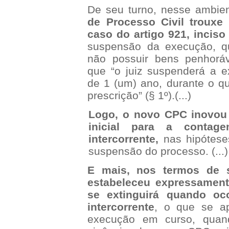
De seu turno, nesse ambie
de Processo Civil trouxe
caso do artigo 921, inciso I
suspensão da execução, q
não possuir bens penhoráv
que “o juiz suspenderá a 
de 1 (um) ano, durante o q
prescrição” (§ 1º).(...)
Logo, o novo CPC inovou 
inicial para a contag
intercorrente,
nas hipótese
suspensão do processo. (...)
E mais, nos termos de s
estabeleceu expressamen
se extinguirá quando oco
intercorrente
, o que se ap
execução em curso, quan