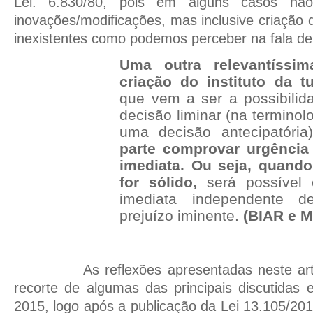
Lei. 6.830/80, pois em alguns casos nã
inovações/modificações, mas inclusive criação d
inexistentes como podemos perceber na fala d
Uma outra relevantíssim
criação do instituto da t
que vem a ser a possibili
decisão liminar (na terminol
uma decisão antecipatória)
parte comprovar urgência
imediata. Ou seja, quando
for sólido,
será possível 
imediata independente d
prejuízo iminente.
(BIAR e MA
As reflexões apresentadas neste ar
recorte de algumas das principais discutidas 
2015, logo após a publicação da Lei 13.105/20