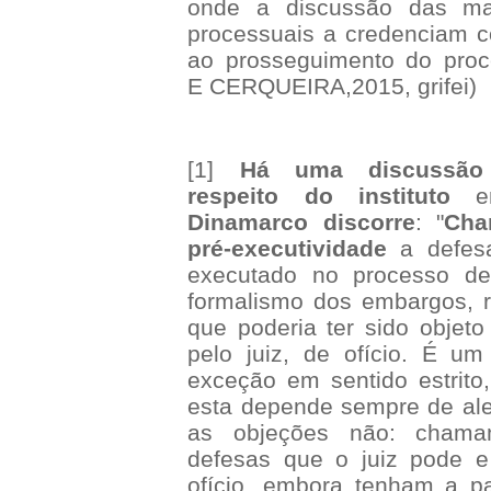
onde a discussão das mat
processuais a credenciam 
ao prosseguimento do pro
E CERQUEIRA,2015, grifei)
[1]
Há
uma discussão
respeito do instituto
em
Dinamarco discorre
: "
Cha
pré-executividade
a defesa
executado no processo d
formalismo dos embargos, r
que poderia ter sido objet
pelo juiz, de ofício. É u
exceção em sentido estrito
esta depende sempre de ale
as objeções não: chama
defesas que o juiz pode 
ofício, embora tenham a p