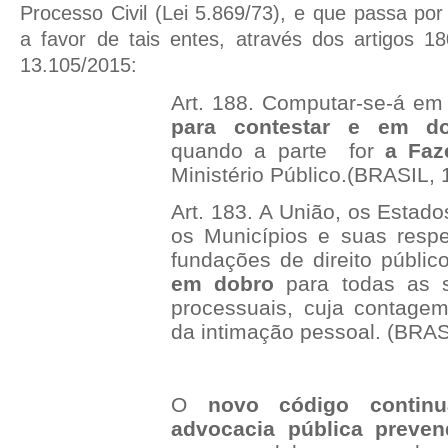
Processo Civil (Lei 5.869/73), e que passa po
a favor de tais entes, através dos artigos 1
13.105/2015:
Art. 188. Computar-se-á e
para contestar e em d
quando a parte for
a Faze
Ministério Público.(BRASIL, 1
Art. 183. A União, os Estados
os Municípios e suas respe
fundações de direito públi
em dobro
para todas as s
processuais, cuja contagem 
da intimação pessoal. (BRASI
O
novo código contin
advocacia pública preven