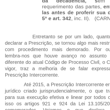
da decadência, s
em 
requerimento das partes,
en
las antes de proferir sua d
5º e art. 342
, inc. II).
(CARNE
Entretanto se por um lado, quan
declarar a Prescrição, se tornou algo mais restr
com procedimento mais demorado. Por out
lembra-nos que houve avanço no assunto P
diferente do atual Código de Processo Civil, o
vigor, traz a melhoria de se falar expre
Prescrição Intercorrente.
Até 2015, a Prescrição Intercorrente e
jurídico criado jurisprudencialmente, o que t
para sua execução efetiva e linear por todos 
isso os artigos
921 e 924 da Lei 13.105/20
comemorados. Vejamos o que
declara