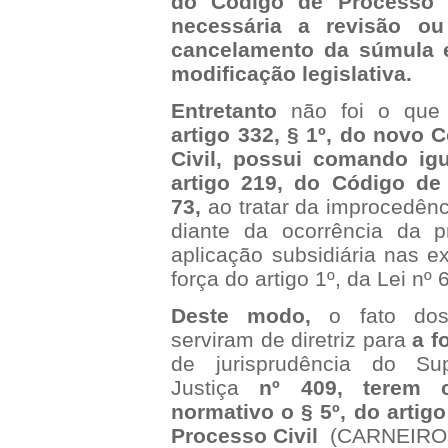
do Código de Processo C
necessária a revisão 
cancelamento da súmula 
modificação legislativa.
Entretanto
não foi o que 
artigo 332, § 1º, do novo
Civil, possui comando ig
artigo 219, do Código de
73,
ao tratar da improcedênc
diante da ocorrência da p
aplicação subsidiária nas e
força do artigo 1º, da Lei nº 
Deste modo,
o fato do
serviram de diretriz para
a f
de jurisprudência do Sup
Justiça
nº 409, terem 
normativo o § 5º, do artig
Processo Civil
(CARNEIRO,