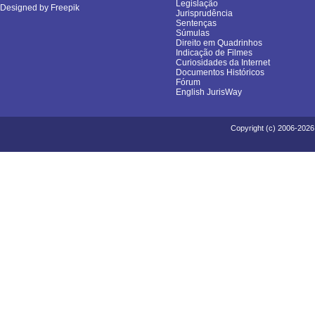
Legislação
Designed by Freepik
Jurisprudência
Sentenças
Súmulas
Direito em Quadrinhos
Indicação de Filmes
Curiosidades da Internet
Documentos Históricos
Fórum
English JurisWay
Copyright (c) 2006-2026