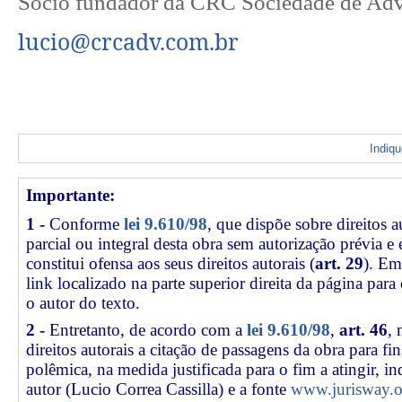
Sócio fundador da CRC Sociedade de Ad
lucio@crcadv.com.br
Indiq
Importante:
1 -
Conforme
lei 9.610/98
, que dispõe sobre direitos a
parcial ou integral desta obra sem autorização prévia e
constitui ofensa aos seus direitos autorais (
art. 29
). Em
link
localizado na parte superior direita da página par
o autor do texto.
2 -
Entretanto, de acordo com a
lei 9.610/98
,
art. 46
, 
direitos autorais a citação de passagens da obra para fin
polêmica, na medida justificada para o fim a atingir, 
autor (Lucio Correa Cassilla) e a fonte
www.jurisway.o