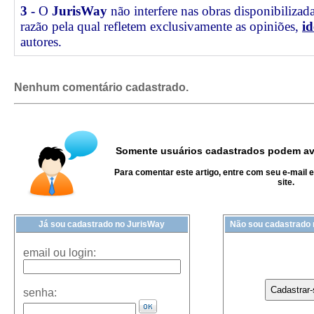
3 -
O
JurisWay
não interfere nas obras disponibilizad
razão pela qual refletem exclusivamente as opiniões,
id
autores.
Nenhum comentário cadastrado.
Somente usuários cadastrados podem ava
Para comentar este artigo, entre com seu e-mail 
site.
Já sou cadastrado no JurisWay
Não sou cadastrado
email ou login:
senha: