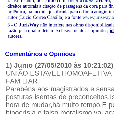
2 -
Entretanto, de acordo com a
lei 9.610/98
,
art. 46
, 
direitos autorais a citação de passagens da obra para fin
polêmica, na medida justificada para o fim a atingir, 
autor (Lucio Correa Cassilla) e a fonte
www.jurisway.o
3 -
O
JurisWay
não interfere nas obras disponibilizad
razão pela qual refletem exclusivamente as opiniões,
id
autores.
Comentários e Opiniões
1) Junio (27/05/2010 às 10:21:02
UNIÃO ESTAVEL HOMOAFETIVA
FAMILIAR
Parabéns aos magistrados e sensa
posturas isentas de preconceitos.I
hora de mudar,há muito tempo.E pe
hipocrísia e falso moralismo,vai ac