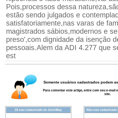
Pois,processos dessa natureza,são
estão sendo julgados e contempla
satisfatoriamente,nas varas de famí
magistrados sábios,modernos e se
preso',com dignidade da isenção d
pessoais.Alem da ADI 4.277 que se
est
Somente usuários cadastrados podem ava
Para comentar este artigo, entre com seu e-mail 
site.
Já sou cadastrado no JurisWay
Não sou cadastrado