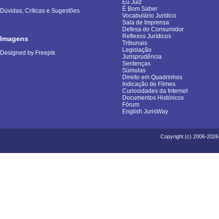
Eu Juiz
É Bom Saber
Dúvidas, Críticas e Sugestões
Vocabulário Jurídico
Sala de Imprensa
Defesa do Consumidor
Reflexos Jurídicos
Imagens
Tribunais
Legislação
Designed by Freepik
Jurisprudência
Sentenças
Súmulas
Direito em Quadrinhos
Indicação de Filmes
Curiosidades da Internet
Documentos Históricos
Fórum
English JurisWay
Copyright (c) 2006-2026