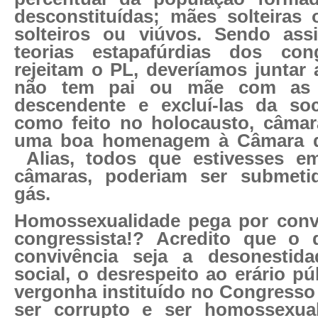
desconstituídas; mães solteiras 
solteiros ou viúvos. Sendo ass
teorias estapafúrdias dos con
rejeitam o PL, deveríamos juntar 
não tem pai ou mãe com as c
descendente e excluí-las da soc
como feito no holocausto, câmar
uma boa homenagem à Câmara d
Alias, todos que estivesses e
câmaras, poderiam ser submet
gás.
Homossexualidade pega por convi
congressista!? Acredito que o
convivência seja a desonestid
social, o desrespeito ao erário p
vergonha instituído no Congresso 
ser corrupto e ser homossexual