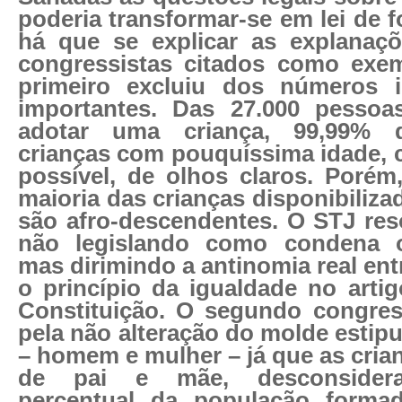
poderia transformar-se em lei de 
há que se explicar as explanaçõ
congressistas citados como exem
primeiro excluiu dos números i
importantes. Das 27.000 pessoas
adotar uma criança, 99,99% 
crianças com pouquíssima idade, c
possível, de olhos claros. Poré
maioria das crianças disponibiliz
são afro-descendentes. O STJ reso
não legislando como condena o
mas dirimindo a antinomia real entr
o princípio da igualdade no arti
Constituição. O segundo congres
pela não alteração do molde estipu
– homem e mulher – já que as cria
de pai e mãe, desconsidera
percentual da população formad