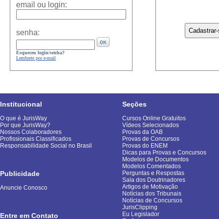
email ou login:
senha:
Esqueceu login/senha?
Lembrete por e-mail
Institucional
Seções
O que é JurisWay
Cursos Online Gratuitos
Por que JurisWay?
Vídeos Selecionados
Nossos Colaboradores
Provas da OAB
Profissionais Classificados
Provas de Concursos
Responsabilidade Social no Brasil
Provas do ENEM
Dicas para Provas e Concursos
Modelos de Documentos
Modelos Comentados
Publicidade
Perguntas e Respostas
Sala dos Doutrinadores
Artigos de Motivação
Anuncie Conosco
Notícias dos Tribunais
Notícias de Concursos
JurisClipping
Eu Legislador
Entre em Contato