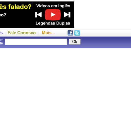
os
Fale Conosco
Mais...
 by
gle