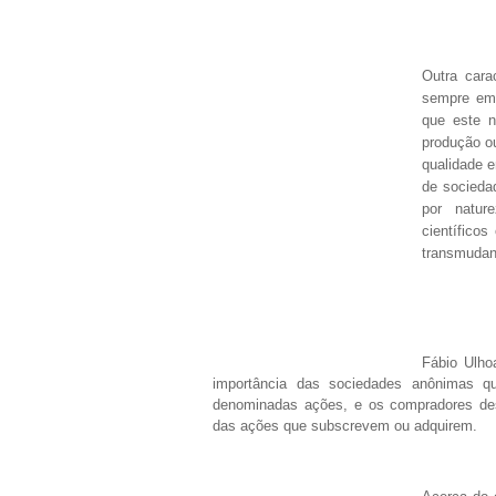
Outra cara
sempre emp
que este n
produção ou
qualidade e
de socieda
por nature
científicos
transmuda
Fábio Ulho
importância das sociedades anônimas qu
denominadas ações, e os compradores des
das ações que subscrevem ou adquirem.