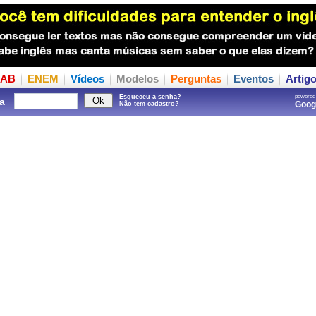
AB
ENEM
Vídeos
Modelos
Perguntas
Eventos
Artig
Esqueceu a senha?
powered
a
Goo
Não tem cadastro?