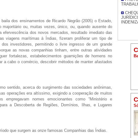
TRABAL
CHEQU
JURÍDIC
 baila dos ensinamentos de Ricardo Negrão (2005) o Estado,
INDENI
 majoritário ou, muitas vezes, único, ou, quando ausente do
 a efervescência dos novos mercados, resultado imediato das
s viagens marítimas à Índias, fizeram proliferar um tipo de
 dos investidores, permitindo o livre ingresso de um grande
C
orque as novas companhias tinham, entre outras atividades
rguer fortalezas, estabelecimentos guarnições de homens no
Ba
var a cabo o comércio, descobrir métodos de manter afastados
o sentido, acerca do surgimento das sociedades anônimas,
sas operações era altíssimo, exigindo a cooperação de muitos
C
dores empregavam nomes emocionantes como “Ministério e
para a Descoberta de Regiões, Domínios, Ilhas, e Lugares
Só
ríodo que surgem as onze famosas Companhias das Índias.