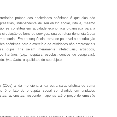
cterística própria das sociedades anônimas é que elas são
resárias, independente de seu objeto social, isto é, mesmo
ão se constitua em atividade econômica organizada para a
 circulação de bens ou serviços, sua estrutura denunciará sua
mpresarial. Em consequência, torna-se possível a constituição
des anônimas para o exercício de atividades não empresariais
za cujos fins sejam meramente intelectuais, artísticos,
 ou literários (v.g., hospitais, escolas, centros de pesquisas),
ndo,
ipso facto
, a qualidade de seu objeto.
a (2005) ainda menciona ainda outra característica de suma
e é o fato de o capital social ser dividido em unidades
tas, acionistas, respondem apenas até o preço de emissão