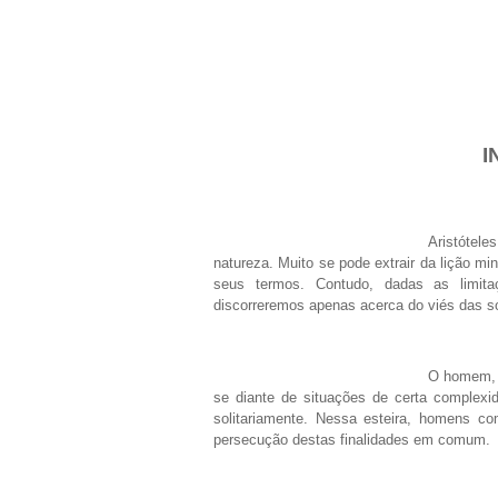
I
Aristótel
natureza. Muito se pode extrair da lição mini
seus termos. Contudo, dadas as limita
discorreremos apenas acerca do viés das s
O homem, p
se diante de situações de certa complexi
solitariamente. Nessa esteira, homens 
persecução destas finalidades em comum.