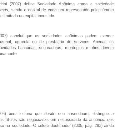
drini (2007) define Sociedade Anônima como a sociedade
ócios, sendo o capital de cada um representado pelo número
 limitada ao capital investido.
(2007) conclui que as sociedades anônimas podem exercer
dustrial, agrícola ou de prestação de serviços. Apenas as
tividades bancárias, seguradoras, montepios e afins devem
ionamento.
005) bem leciona que desde seu nascedouro, distingue a
s títulos são negociáveis em necessidade da anuência dos
sso na sociedade. O célere doutrinador (2005, pág. 283) ainda