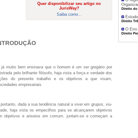
Quer disponibilizar seu artigo no
Organiza
JurisWay?
Direito do
Saiba como...
Estudo
Direito Tr
O Erro 
Direito Pe
NTRODUÇÃO
es já muito bem ensinava que o homem é um ser gregário por
strada pelo brilhante filósofo, haja vista a força e verdade dos
ções do presente trabalho e os objetivos a que visam,
ociedades empresariais.
ortanto, dada a sua tendência natural a viver em grupos, viu-
dade, haja vista os empecilhos para se alcançarem objetivos
com objetivos e anseios em comum, juntam-se e começam a