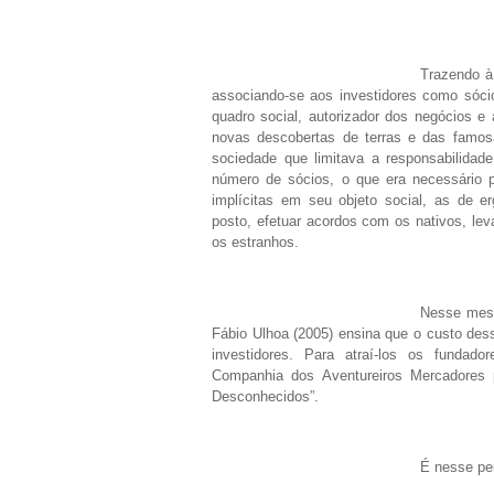
Trazendo à
associando-se aos investidores como sócio
quadro social, autorizador dos negócios e
novas descobertas de terras e das famosa
sociedade que limitava a responsabilidade
número de sócios, o que era necessário p
implícitas em seu objeto social, as de e
posto, efetuar acordos com os nativos, le
os estranhos.
Nesse mesm
Fábio Ulhoa (2005) ensina que o custo des
investidores. Para atraí-los os funda
Companhia dos Aventureiros Mercadores 
Desconhecidos”.
É nesse pe