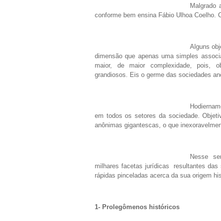
Malgrado 
conforme bem ensina Fábio Ulhoa Coelho. 
Alguns obj
dimensão que apenas uma simples associaç
maior, de maior complexidade, pois, o
grandiosos. Eis o germe das sociedades a
Hodiernam
em todos os setores da sociedade. Objeti
anônimas gigantescas, o que inexoravelment
Nesse sen
milhares facetas jurídicas resultantes da
rápidas pinceladas acerca da sua origem hist
1- Prolegômenos históricos