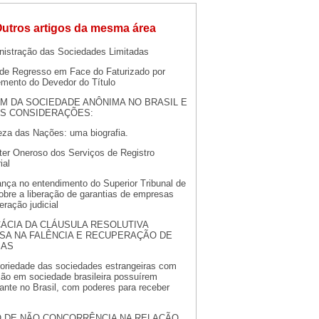
utros artigos da mesma área
nistração das Sociedades Limitadas
o de Regresso em Face do Faturizado por
emento do Devedor do Título
M DA SOCIEDADE ANÔNIMA NO BRASIL E
S CONSIDERAÇÕES:
eza das Nações: uma biografia.
ter Oneroso dos Serviços de Registro
ial
nça no entendimento do Superior Tribunal de
obre a liberação de garantias de empresas
ração judicial
CÁCIA DA CLÁUSULA RESOLUTIVA
SA NA FALÊNCIA E RECUPERAÇÃO DE
SAS
toriedade das sociedades estrangeiras com
ção em sociedade brasileira possuírem
ante no Brasil, com poderes para receber
 DE NÃO CONCORRÊNCIA NA RELAÇÃO