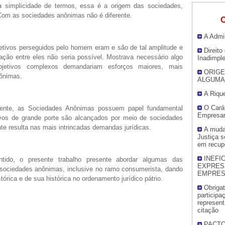
a simplicidade de termos, essa é a origem das sociedades,
Com as sociedades anônimas não é diferente.
O
A Admi
etivos perseguidos pelo homem eram e são de tal amplitude e
Direit
ão entre eles não seria possível. Mostrava necessário algo
Inadimpl
bjetivos complexos demandariam esforços maiores, mais
ORIGE
nônimas.
ALGUMA
A Riqu
O Cará
ente, as Sociedades Anônimas possuem papel fundamental
Empresar
vos de grande porte são alcançados por meio de sociedades
e resulta nas mais intrincadas demandas jurídicas.
A muda
Justiça s
em recupe
INEFI
tido, o presente trabalho presente abordar algumas das
EXPRES
s sociedades anônimas, inclusive no ramo consumerista, dando
EMPRE
órica e de sua histórica no ordenamento jurídico pátrio.
Obriga
participa
represent
citação
PACTO