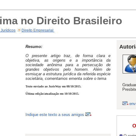
ma no Direito Brasileiro
 Jurídicos
Direito Empresarial
Autori
Resumo:
O presente artigo traz, de forma clara e
objetiva, as origens e a importância da
sociedade anônima para a persecução de
grandes objetivos pelo homem. Além de
esmiuçar a estrutura jurídica da referida espécie
societária, comentamos ementa sobre o tema
Graduan
Texto enviado ao JurisWay em 08/10/2015.
Presbit
Última edição/atualização em 10/10/2015.
env
Indique este texto a seus amigos
O
O regi