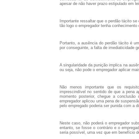
apesar de não haver prazo estipulado em lei
Importante ressaltar que o perdão tácito s
tão logo o empregador tenha conhecimento d
Portanto, a ausência do perdão tácito é um
por conseguinte, a falta de imediaticidade g
A singularidade da punição implica na ausên
ou seja, não pode o empregador aplicar ma
Não menos importante que os requisito
imprescindível no sentido de que a pena 
momento posterior, chegue a conclusão 
empregador aplicou uma pena de suspensão 
pelo empregado poderia ser punida com a di
Neste caso, não poderá o empregador subst
entanto, se fosse o contrário e o empregad
seria possível, uma vez que em benefício 