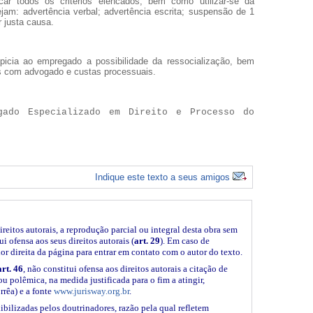
car todos os critérios elencados, bem como utilizar-se da
jam: advertência verbal; advertência escrita; suspensão de 1
 justa causa.
icia ao empregado a possibilidade da ressocialização, bem
s com advogado e custas processuais.
gado Especializado em Direito e Processo do
Indique este texto a seus amigos
ireitos autorais, a reprodução parcial ou integral desta obra sem
i ofensa aos seus direitos autorais (
art. 29
). Em caso de
ior direita da página para entrar em contato com o autor do texto.
art. 46
, não constitui ofensa aos direitos autorais a citação de
ou polêmica, na medida justificada para o fim a atingir,
rrêa) e a fonte
www.jurisway.org.br
.
ibilizadas pelos doutrinadores, razão pela qual refletem