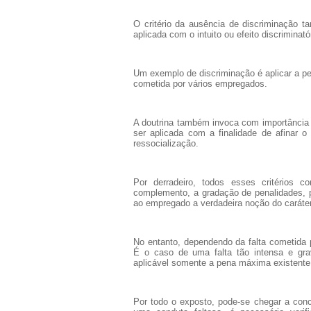
O critério da ausência de discriminação t
aplicada com o intuito ou efeito discriminató
Um exemplo de discriminação é aplicar a p
cometida por vários empregados.
A doutrina também invoca com importância 
ser aplicada com a finalidade de afinar 
ressocialização.
Por derradeiro, todos esses critérios 
complemento, a gradação de penalidades, p
ao empregado a verdadeira noção do caráte
No entanto, dependendo da falta cometida 
É o caso de uma falta tão intensa e grav
aplicável somente a pena máxima existente 
Por todo o exposto, pode-se chegar a con