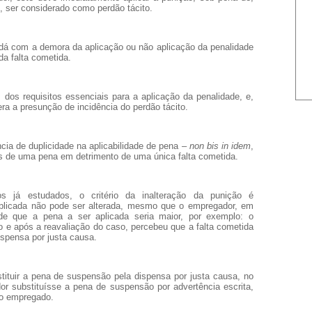
, ser considerado como perdão tácito.
e dá com a demora da aplicação ou não aplicação da penalidade
a falta cometida.
 dos requisitos essenciais para a aplicação da penalidade, e,
era a presunção de incidência do perdão tácito.
cia de duplicidade na aplicabilidade de pena –
non bis in idem
,
is de uma pena em detrimento de uma única falta cometida.
s já estudados, o critério da inalteração da punição é
aplicada não pode ser alterada, mesmo que o empregador, em
de que a pena a ser aplicada seria maior, por exemplo: o
e após a reavaliação do caso, percebeu que a falta cometida
spensa por justa causa.
ituir a pena de suspensão pela dispensa por justa causa, no
or substituísse a pena de suspensão por advertência escrita,
do empregado.