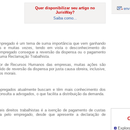
Quer disponibilizar seu artigo no
env
JurisWay?
Saiba como...
 empregado é um tema de suma importância que vem ganhando
s e muitas vezes, tendo em vista o desconhecimento do
empregado consegue a reversão da dispensa ou o pagamento
m uma Reclamação Trabalhista.
or de Recursos Humanos das empresas, muitas ações são
ido de reversão da dispensa por justa causa obreira, inclusive,
os morais.
empregados atualmente buscam e têm mais conhecimento dos
nsulta a advogados, o que facilita a distribuição da demanda.
veis direitos trabalhistas é a isenção de pagamento de custas
ia pelo empregado, desde que apresente a declaração de
O
Explora