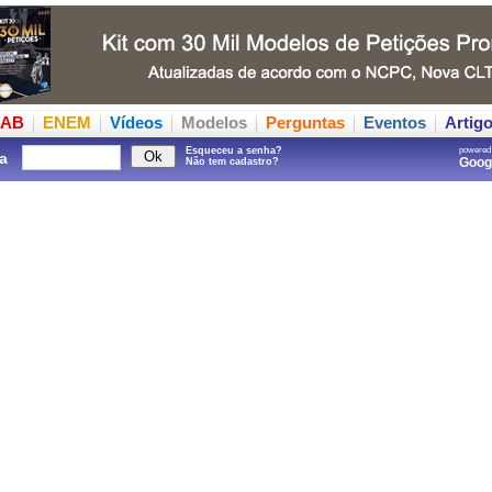
AB
ENEM
Vídeos
Modelos
Perguntas
Eventos
Artig
Esqueceu a senha?
powered
a
Goo
Não tem cadastro?