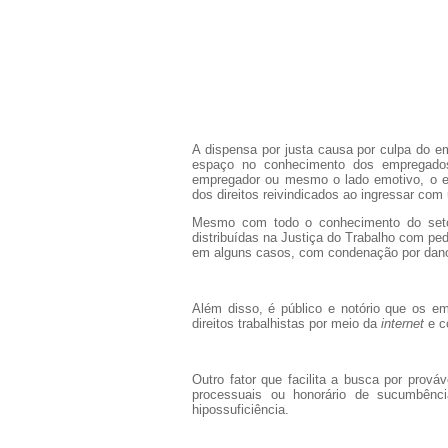
A dispensa por justa causa por culpa do
espaço no conhecimento dos empregado
empregador ou mesmo o lado emotivo, o 
dos direitos reivindicados ao ingressar co
Mesmo com todo o conhecimento do set
distribuídas na Justiça do Trabalho com ped
em alguns casos, com condenação por dan
Além disso, é público e notório que os 
direitos trabalhistas por meio da
internet
e co
Outro fator que facilita a busca por prová
processuais ou honorário de sucumbênc
hipossuficiência.