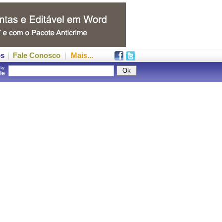
os
Fale Conosco
Mais...
 by
gle