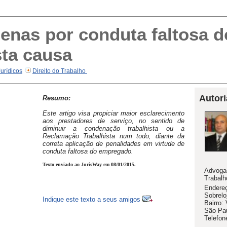
penas por conduta faltosa 
sta causa
Jurídicos
Direito do Trabalho
Autori
Resumo:
Este artigo visa propiciar maior esclarecimento
aos prestadores de serviço, no sentido de
diminuir a condenação trabalhista ou a
Reclamação Trabalhista num todo, diante da
correta aplicação de penalidades em virtude de
conduta faltosa do empregado.
Texto enviado ao JurisWay em 08/01/2015.
Advogad
Trabalh
Endereç
Sobrelo
Indique este texto a seus amigos
Bairro:
São Pau
Telefon