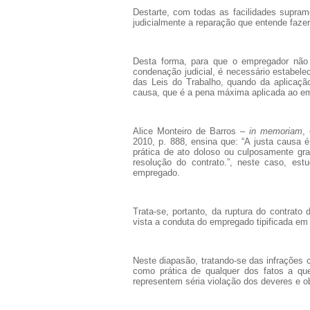
Destarte, com todas as facilidades supra
judicialmente a reparação que entende faze
Desta forma, para que o empregador não 
condenação judicial, é necessário estabele
das Leis do Trabalho, quando da aplicaçã
causa, que é a pena máxima aplicada ao emp
Alice Monteiro de Barros –
in memoriam
,
2010, p. 888, ensina que: “A justa causa é
prática de ato doloso ou culposamente gr
resolução do contrato.”, neste caso, es
empregado.
Trata-se, portanto, da ruptura do contrato
vista a conduta do empregado tipificada em 
Neste diapasão, tratando-se das infrações 
como prática de qualquer dos fatos a que
representem séria violação dos deveres e 