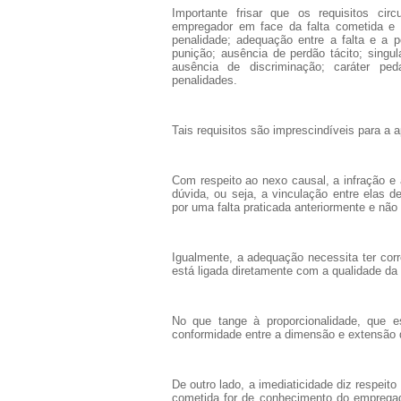
Importante frisar que os requisitos circ
empregador em face da falta cometida e 
penalidade; adequação entre a falta e a pe
punição; ausência de perdão tácito; singul
ausência de discriminação; caráter ped
penalidades.
Tais requisitos são imprescindíveis para a a
Com respeito ao nexo causal, a infração e
dúvida, ou seja, a vinculação entre elas de
por uma falta praticada anteriormente e não
Igualmente, a adequação necessita ter corr
está ligada diretamente com a qualidade da
No que tange à proporcionalidade, que e
conformidade entre a dimensão e extensão d
De outro lado, a imediaticidade diz respeito
cometida for de conhecimento do empregad