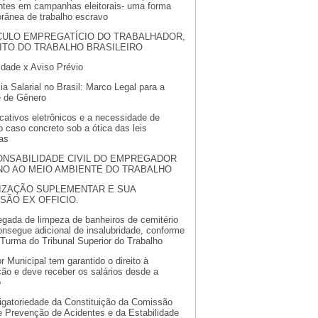
ntes em campanhas eleitorais- uma forma
rânea de trabalho escravo
CULO EMPREGATÍCIO DO TRABALHADOR,
ITO DO TRABALHO BRASILEIRO
idade x Aviso Prévio
a Salarial no Brasil: Marco Legal para a
e de Gênero
cativos eletrônicos e a necessidade de
o caso concreto sob a ótica das leis
tas
NSABILIDADE CIVIL DO EMPREGADOR
NO AO MEIO AMBIENTE DO TRABALHO
IZAÇÃO SUPLEMENTAR E SUA
SÃO EX OFFICIO.
egada de limpeza de banheiros de cemitério
nsegue adicional de insalubridade, conforme
Turma do Tribunal Superior do Trabalho
r Municipal tem garantido o direito à
ção e deve receber os salários desde a
o
igatoriedade da Constituição da Comissão
e Prevenção de Acidentes e da Estabilidade