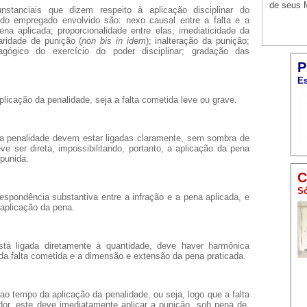
de seus
unstanciais que dizem respeito à aplicação disciplinar do
do empregado envolvido são: nexo causal entre a falta e a
na aplicada; proporcionalidade entre elas; imediaticidade da
aridade de punição (
non bis in idem
); inalteração da punição;
agógico do exercício do poder disciplinar; gradação das
P
Es
plicação da penalidade, seja a falta cometida leve ou grave.
 a penalidade devem estar ligadas claramente, sem sombra de
ve ser direta, impossibilitando, portanto, a aplicação da pena
 punida.
C
Só
espondência substantiva entre a infração e a pena aplicada, e
 aplicação da pena.
stá ligada diretamente à quantidade, deve haver harmônica
a falta cometida e a dimensão e extensão da pena praticada.
 ao tempo da aplicação da penalidade, ou seja, logo que a falta
or, este deve imediatamente aplicar a punição, sob pena de,