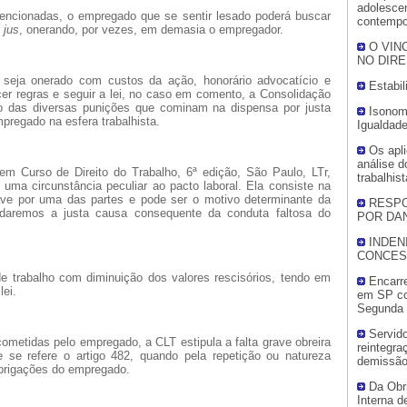
adolesce
mencionadas, o empregado que se sentir lesado poderá buscar
contempo
r
jus
, onerando, por vezes, em demasia o empregador.
O VIN
NO DIRE
seja onerado com custos da ação, honorário advocatício e
Estabil
cer regras e seguir a lei, no caso em comento, a Consolidação
o das diversas punições que cominam na dispensa por justa
Isonomi
regado na esfera trabalhista.
Igualdad
Os apli
análise d
 em Curso de Direito do Trabalho, 6ª edição, São Paulo, LTr,
trabalhis
 uma circunstância peculiar ao pacto laboral. Ela consiste na
ave por uma das partes e pode ser o motivo determinante da
RESPO
tudaremos a justa causa consequente da conduta faltosa do
POR DA
INDEN
CONCES
 de trabalho com diminuição dos valores rescisórios, tendo em
Encarr
lei.
em SP co
Segunda 
Servido
cometidas pelo empregado, a CLT estipula a falta grave obreira
reintegra
 se refere o artigo 482, quando pela repetição ou natureza
demissã
obrigações do empregado.
Da Obr
Interna d