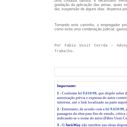
uma conduta faltosa, é necessário verifi
gradação da aplicação das penas, quais se
dia; suspensão de alguns dias; dispensa por
Tomando este caminho, o empregador prop
como evita uma condenação judicial, gasto
Por Fábio Ussit Corrêa – Advo
Trabalho.
Importante:
1 -
Conforme
lei 9.610/98
, que dispõe sobre d
autorização prévia e expressa do autor constitu
interesse, use o link
localizado na parte super
2 -
Entretanto, de acordo com a
lei 9.610/98
,
passagens da obra para fins de estudo, crítica 
indicando-se o nome do autor (Fábio Ussit Co
3 -
O
JurisWay
não interfere nas obras dispon