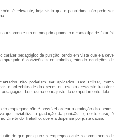
ambém é relevante, haja vista que a penalidade não pode ser
rio.
ena a somente um empregado quando o mesmo tipo de falta foi
o caráter pedagógico da punição, tendo em vista que ela deve
o empregado à convivência do trabalho, criando condições de
comentados não poderiam ser aplicados sem utilizar, como
ois a aplicabilidade das penas em escala crescente transfere
r pedagógico, bem como do reajuste do comportamento dele.
pelo empregado não é possível aplicar a gradação das penas.
e que inviabiliza a gradação da punição, e, neste caso, é
no Direito do Trabalho, que é a dispensa por justa causa.
clusão de que para punir o empregado ante o cometimento de