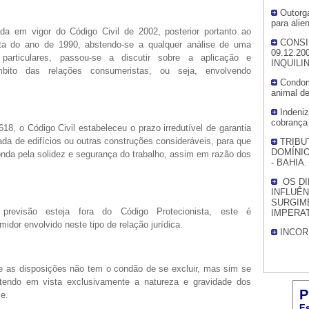
Outorga
para alie
da em vigor do Código Civil de 2002, posterior portanto ao
CONSI
a do ano de 1990, abstendo-se a qualquer análise de uma
09.12.2
s particulares, passou-se a discutir sobre a aplicação e
INQUILI
mbito das relações consumeristas, ou seja, envolvendo
Condom
animal d
Indeni
cobrança
618, o Código Civil estabeleceu o prazo irredutível de garantia
ada de edifícios ou outras construções consideráveis, para que
TRIBU
DOMÍNIO
onda pela solidez e segurança do trabalho, assim em razão dos
- BAHIA.
OS DI
INFLUÊ
SURGIM
revisão esteja fora do Código Protecionista, este é
IMPERA
idor envolvido neste tipo de relação jurídica.
INCOR
e as disposições não tem o condão de se excluir, mas sim se
endo em vista exclusivamente a natureza e gravidade dos
P
e.
Es