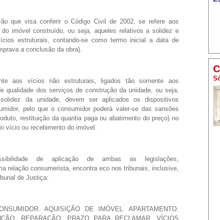
ão que visa conferir o Código Civil de 2002, se refere aos
do imóvel construído, ou seja, aqueles relativos a solidez e
cios estruturais, contando-se como termo inicial a data de
prava a conclusão da obra).
C
Só
nte aos vícios não estruturais, ligados tão somente aos
e qualidade dos serviços de construção da unidade, ou seja,
solidez da unidade, devem ser aplicados os dispositivos
midor, pelo que o consumidor poderá valer-se das sansões
produto, restituição da quantia paga ou abatimento do preço) no
o vício ou recebimento do imóvel.
ssibilidade de aplicação de ambas as legislações,
a relação consumerista, encontra eco nos tribunais, inclusive,
ibunal de Justiça:
CONSUMIDOR. AQUISIÇÃO DE IMÓVEL. APARTAMENTO.
ÇÃO. REPARAÇÃO. PRAZO PARA RECLAMAR. VÍCIOS