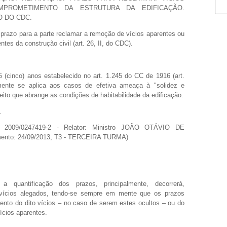
MPROMETIMENTO DA ESTRUTURA DA EDIFICAÇÃO.
O DO CDC.
 prazo para a parte reclamar a remoção de vícios aparentes ou
ntes da construção civil (art. 26, II, do CDC).
5 (cinco) anos estabelecido no art. 1.245 do CC de 1916 (art.
ente se aplica aos casos de efetiva ameaça à "solidez e
ito que abrange as condições de habitabilidade da edificação.
.
 2009/0247419-2 - Relator: Ministro JOÃO OTÁVIO DE
ento: 24/09/2013, T3 - TERCEIRA TURMA)
 a quantificação dos prazos, principalmente, decorrerá,
s vícios alegados, tendo-se sempre em mente que os prazos
ento do dito vícios – no caso de serem estes ocultos – ou do
ícios aparentes.