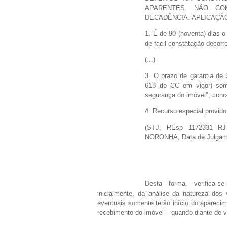
APARENTES. NÃO CO
DECADÊNCIA. APLICAÇÃ
1. É de 90 (noventa) dias o
de fácil constatação decorre
(...)
3. O prazo de garantia de 
618 do CC em vigor) som
segurança do imóvel", conce
4. Recurso especial provido
(STJ, REsp 1172331 RJ
NORONHA, Data de Julgam
Desta forma, verifica-se
inicialmente, da análise da natureza do
eventuais somente terão início do aparecim
recebimento do imóvel – quando diante de v