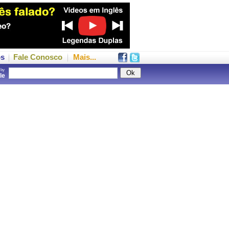
os
Fale Conosco
Mais...
 by
gle