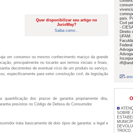
contenc
consume
vivencia
corresp
país. P
Quer disponibilizar seu artigo no
Civil p
JurisWay?
- CIESA
Saiba como...
Direito
UFAM. 
Faculda
Federa
Advogad
Advogad
e aja um consenso ou mesmo conhecimento maciço da grande
Incorpo
cação, principalmente no tocante aos termos iniciais e finais,
rlf@and
antia decorrentes de eventual vício de um produto ou serviço,
ou, especificamente para setor construção civil, da legislação
env
O
a quantificação dos prazos de garantia propriamente dita,
garantia previstos no Código de Defesa do Consumidor.
ATENÇ
SOBRE 
ESTABE
MUNICÍ
umidor trata basicamente de dois tipos de garantia: a legal e
DEVOLU
TROCO