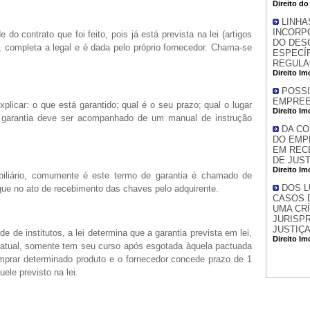
Direito d
LINHA
INCORP
 do contrato que foi feito, pois já está prevista na lei (artigos
DO DES
z, completa a legal e é dada pelo próprio fornecedor. Chama-se
ESPECÍ
REGULA
Direito Im
POSSI
EMPREE
plicar: o que está garantido; qual é o seu prazo; qual o lugar
Direito Im
 garantia deve ser acompanhado de um manual de instrução
DA CO
DO EMP
EM REC
DE JUST
Direito Im
biliário, comumente é este termo de garantia é chamado de
DOS 
egue no ato de recebimento das chaves pelo adquirente.
CASOS 
UMA CR
JURISP
JUSTIÇ
e de institutos, a lei determina que a garantia prevista em lei,
Direito Im
ratual, somente tem seu curso após esgotada àquela pactuada
comprar determinado produto e o fornecedor concede prazo de 1
ele previsto na lei.