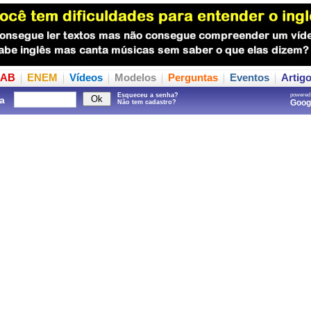
AB
ENEM
Vídeos
Modelos
Perguntas
Eventos
Artig
Esqueceu a senha?
powered
a
Goo
Não tem cadastro?