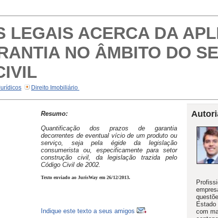
S LEGAIS ACERCA DA AP
RANTIA NO ÂMBITO DO S
IVIL
Jurídicos
Direito Imobiliário
Autori
Resumo:
Quantificação dos prazos de garantia
decorrentes de eventual vício de um produto ou
serviço, seja pela égide da legislação
consumerista ou, especificamente para setor
construção civil, da legislação trazida pelo
Código Civil de 2002.
Texto enviado ao JurisWay em 26/12/2013.
Profiss
empresa
questõe
Estado 
Indique este texto a seus amigos
com mai