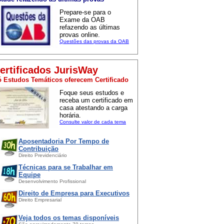
Prepare-se para o
Exame da OAB
refazendo as últimas
provas online.
Questões das provas da OAB
ertificados JurisWay
 Estudos Temáticos oferecem Certificado
Foque seus estudos e
receba um certificado em
casa atestando a carga
horária.
Consulte valor de cada tema
Aposentadoria Por Tempo de
Contribuição
Direito Previdenciário
Técnicas para se Trabalhar em
Equipe
Desenvolvimento Profissional
Direito de Empresa para Executivos
Direito Empresarial
Veja todos os temas disponíveis