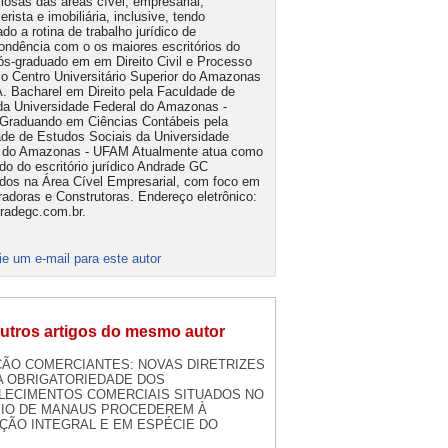
iosas das áreas cível, empresarial,
rista e imobiliária, inclusive, tendo
do a rotina de trabalho jurídico de
ondência com o os maiores escritórios do
ós-graduado em em Direito Civil e Processo
elo Centro Universitário Superior do Amazonas
. Bacharel em Direito pela Faculdade de
 da Universidade Federal do Amazonas -
Graduando em Ciências Contábeis pela
de de Estudos Sociais da Universidade
l do Amazonas - UFAM Atualmente atua como
o do escritório jurídico Andrade GC
os na Área Cível Empresarial, com foco em
radoras e Construtoras. Endereço eletrônico:
radegc.com.br.
ie um e-mail para este autor
utros artigos do mesmo autor
ÃO COMERCIANTES: NOVAS DIRETRIZES
A OBRIGATORIEDADE DOS
LECIMENTOS COMERCIAIS SITUADOS NO
PIO DE MANAUS PROCEDEREM À
ÇÃO INTEGRAL E EM ESPÉCIE DO