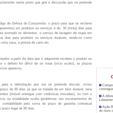
Justamente neste ponto que gira a discussão que se pretende
digo de Defesa do Consumidor, o prazo para que se reclame
arentes) em produtos ou serviços é de: 30 (trinta) dias para
por exemplo os alimentos, o serviço de lavagem de roupa em
) dias para produtos ou serviços duráveis, tendo-se como
 uma casa, a pintura de carro etc.
tados a partir da data que o adquirente recebeu o produto ou
 o defeito for difícil de se notar (vício oculto), os prazos
vício apareceu.
O
 para a delimitação que ora se pretende discutir, vícios
Compro
consegui
prazo de 90 dias, já que se tratada de um bem durável, teria
arentes (imóvel entregue com cerâmicas trincadas); ou com o
A dife
vício na modalidade oculta (problemas nos encanamentos do
Loteamen
 contabilidade pela soma do prazo de garantia contratual
Ação R
o prazo legal de 90 dias.
do novo c