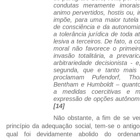
condutas meramente imorai
animo pervertidos, hostis ou, i
impõe, para uma maior tutela
de consciência e da autonomia 
a tolerância jurídica de toda 
lesiva a terceiros. De fato, a c
moral não favorece o primeiro
invasão totalitária, a prevari
arbitrariedade decisionista - 
segunda, que e tanto mais 
proclamam Pufendorf, Tho
Bentham e Humboldt – quanto
a medidas coercitivas e m
expressão de opções autônoma
[14]
Não obstante, a fim de se veri
princípio da adequação social, tem-se o antigo i
qual foi devidamente abolido do ordena