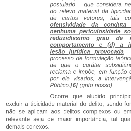
postulado – que considera ne
do relevo material da tipicid
de certos vetores, tais c
ofensividade da conduta
nenhuma periculosidade so
reduzidíssimo grau de r
comportamento e (d) a in
lesão jurídica provocada
- 
processo de formulação teóri
de que o caráter subsidiár
reclama e impõe, em função d
por ele visados, a interven
Público.
[6]
(grifo nosso)
Ocorre que aludido princí
excluir a tipicidade material do delito, sendo 
não se aplicam aos delitos complexos ou em
relevante seja de maior importância, tal qua
demais conexos.