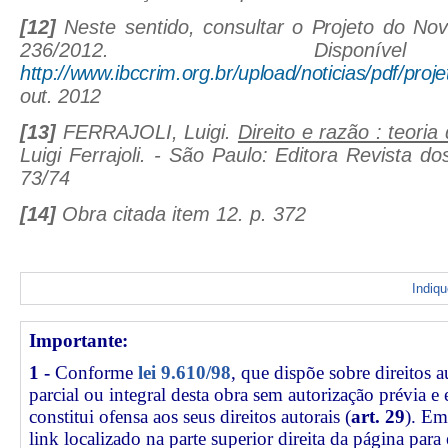
[12]
Neste sentido, consultar o Projeto do No
236/2012. Dispo
http://www.ibccrim.org.br/upload/noticias/pdf/proje
out. 2012
[13]
FERRAJOLI, Luigi.
Direito e razão : teori
Luigi Ferrajoli. - São Paulo: Editora Revista do
73/74
[14]
Obra citada item 12. p. 372
Indiq
Importante:
1 -
Conforme
lei 9.610/98
, que dispõe sobre direitos a
parcial ou integral desta obra sem autorização prévia e
constitui ofensa aos seus direitos autorais (
art. 29
). Em
link
localizado na parte superior direita da página par