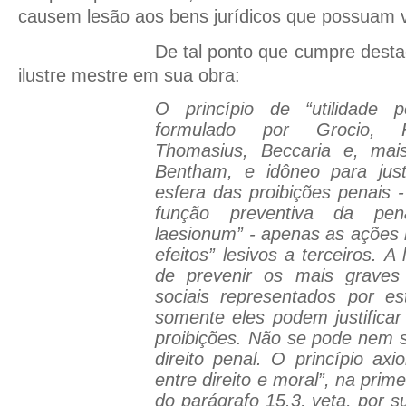
causem lesão aos bens jurídicos que possuam va
De tal ponto que cumpre dest
ilustre mestre em sua obra:
O princípio de “utilidade p
formulado por Grocio, H
Thomasius, Beccaria e, mai
Bentham, e idôneo para justi
esfera das proibições penais
função preventiva da pen
laesionum” - apenas as ações 
efeitos” lesivos a terceiros. A
de prevenir os mais graves 
sociais representados por es
somente eles podem justifica
proibições. Não se pode nem 
direito penal. O princípio axi
entre direito e moral”, na prim
do parágrafo 15.3, veta, por s