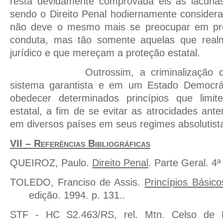
resta devidamente comprovada eis as lacunas 
sendo o Direito Penal hodiernamente conside
não deve o mesmo mais se preocupar em pre
conduta, mas tão somente aquelas que real
jurídico e que mereçam a proteção estatal.
Outrossim, a criminalização
sistema garantista e em um Estado Democrát
obedecer determinados princípios que limit
estatal, a fim de se evitar as atrocidades ant
em diversos países em seus regimes absolutist
VII – Referências Bibliográficas
QUEIROZ, Paulo.
Direito Penal
. Parte Geral. 4ª
TOLEDO, Franciso de Assis.
Princípios Básico
edição. 1994. p. 131..
STF - HC S2.463/RS, rel. Mtn. Celso de M