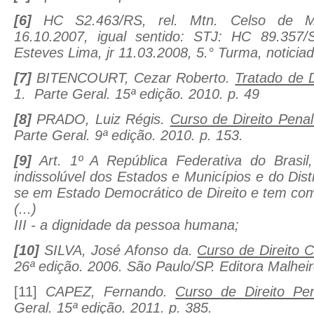
[6]
HC S2.463/RS, rel.
Mtn. Celso de Me
16.10.2007, igual sentido: STJ: HC 89.357/S
Esteves Lima, jr 11.03.2008, 5.° Turma, noticia
[7]
BITENCOURT, Cezar Roberto.
Tratado de D
1. Parte Geral. 15ª edição. 2010. p. 49
[8]
PRADO, Luiz Régis.
Curso de Direito Penal 
Parte Geral. 9ª edição. 2010. p. 153.
[9]
Art. 1º A República Federativa do Brasil
indissolúvel dos Estados e Municípios e do Distri
se em Estado Democrático de Direito e tem co
(...)
III - a dignidade da pessoa humana;
[10]
SILVA, José Afonso da.
Curso de Direito C
26ª edição. 2006. São Paulo/SP. Editora Malheir
[11]
CAPEZ, Fernando.
Curso de Direito Pen
Geral. 15ª edição. 2011. p. 385.