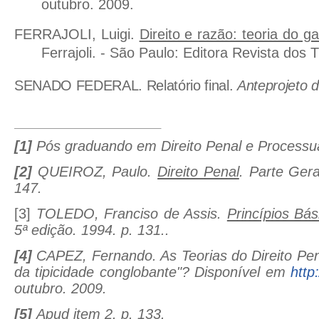
outubro. 2009.
FERRAJOLI, Luigi.
Direito e razão: teoria do g
Ferrajoli. - São Paulo: Editora Revista dos T
SENADO FEDERAL. Relatório final.
Anteprojeto 
[1]
Pós graduando em Direito Penal e Processu
[2]
QUEIROZ, Paulo.
Direito Penal
. Parte Gera
147.
[3]
TOLEDO, Franciso de Assis.
Princípios Bás
5ª edição. 1994. p. 131..
[4]
CAPEZ, Fernando. As Teorias do Direito Pena
da tipicidade conglobante"? Disponível em
http
outubro. 2009.
[5]
Apud item 2. p. 133.