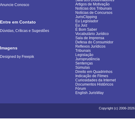
Sala dos Doutrinadores
Artigos de Motivação
Anuncie Conosco
Notícias dos Tribunais
Notícias de Concursos
JurisClipping
Eu Legislador
Entre em Contato
Eu Juiz
É Bom Saber
Dúvidas, Críticas e Sugestões
Vocabulário Jurídico
Sala de Imprensa
Defesa do Consumidor
Reflexos Jurídicos
Imagens
Tribunais
Legislação
Designed by Freepik
Jurisprudência
Sentenças
Súmulas
Direito em Quadrinhos
Indicação de Filmes
Curiosidades da Internet
Documentos Históricos
Fórum
English JurisWay
Copyright (c) 2006-2026