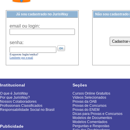
Já sou cadastrado no JurisWay
Não sou cadastrado
email ou login:
senha:
Esqueceu login/senha?
Lembrete por e-mail
Institucional
Seções
O que é JurisWay
Cursos Online Gratuitos
Por que JurisWay?
Vídeos Selecionados
Nossos Colaboradores
Provas da OAB
Profissionais Classificados
Provas de Concursos
Responsabilidade Social no Brasil
Provas do ENEM
Dicas para Provas e Concursos
Modelos de Documentos
Modelos Comentados
Publicidade
Perguntas e Respostas