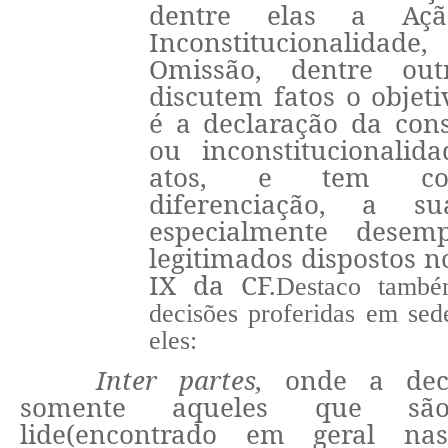
dentre elas a Açã
Inconstitucionalid
Omissão, dentre ou
discutem fatos o objeti
é a declaração da cons
ou inconstitucionalid
atos, e tem com
diferenciação, a su
especialmente desem
legitimados dispostos no
IX da CF.
Destaco també
decisões proferidas em sed
eles:
Inter partes,
onde a decl
somente aqueles que sã
lide(encontrado em geral na