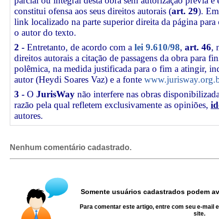
parcial ou integral desta obra sem autorização prévia e
constitui ofensa aos seus direitos autorais (
art. 29
). Em
link
localizado na parte superior direita da página par
o autor do texto.
2 -
Entretanto, de acordo com a
lei 9.610/98
,
art. 46
, 
direitos autorais a citação de passagens da obra para fin
polêmica, na medida justificada para o fim a atingir, 
autor (Heydi Soares Vaz) e a fonte
www.jurisway.org.b
3 -
O
JurisWay
não interfere nas obras disponibilizad
razão pela qual refletem exclusivamente as opiniões,
id
autores.
Nenhum comentário cadastrado.
Somente usuários cadastrados podem ava
Para comentar este artigo, entre com seu e-mail 
site.