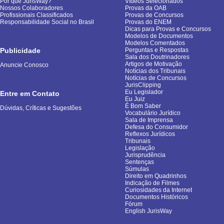
Por que JurisWay?
Vídeos Selecionados
Nossos Colaboradores
Provas da OAB
Profissionais Classificados
Provas de Concursos
Responsabilidade Social no Brasil
Provas do ENEM
Dicas para Provas e Concursos
Modelos de Documentos
Modelos Comentados
Publicidade
Perguntas e Respostas
Sala dos Doutrinadores
Artigos de Motivação
Anuncie Conosco
Notícias dos Tribunais
Notícias de Concursos
JurisClipping
Eu Legislador
Entre em Contato
Eu Juiz
É Bom Saber
Dúvidas, Críticas e Sugestões
Vocabulário Jurídico
Sala de Imprensa
Defesa do Consumidor
Reflexos Jurídicos
Tribunais
Legislação
Jurisprudência
Sentenças
Súmulas
Direito em Quadrinhos
Indicação de Filmes
Curiosidades da Internet
Documentos Históricos
Fórum
English JurisWay