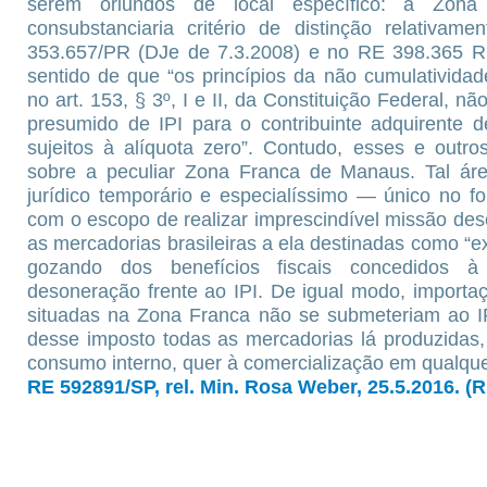
serem oriundos de local específico: a Zon
consubstanciaria critério de distinção relativa
353.657/PR (DJe de 7.3.2008) e no RE 398.365 R
sentido de que “os princípios da não cumulatividade
no art. 153, § 3º, I e II, da Constituição Federal, n
presumido de IPI para o contribuinte adquirente 
sujeitos à alíquota zero”. Contudo, esses e outr
sobre a peculiar Zona Franca de Manaus. Tal áre
jurídico temporário e especialíssimo — único no f
com o escopo de realizar imprescindível missão des
as mercadorias brasileiras a ela destinadas como “e
gozando dos benefícios fiscais concedidos à
desoneração frente ao IPI. De igual modo, importa
situadas na Zona Franca não se submeteriam ao I
desse imposto todas as mercadorias lá produzidas
consumo interno, quer à comercialização em qualquer 
RE 592891/SP, rel. Min. Rosa Weber, 25.5.2016. (