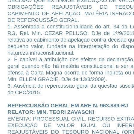
DECISÃO QUE EXTINGUE EXECUÇÃO DE VALOR 
OBRIGAÇÕES REAJUSTÁVEIS DO TESOU
CABIMENTO DE APELAÇÃO. MATÉRIA INFRACO
DE REPERCUSSÃO GERAL.
1. Assentada a constitucionalidade do art. 34 da 
RG, Rel. Min. CEZAR PELUSO, DJe de 1º/9/2011,
relativa ao cabimento de apelação contra decisão qu
pequeno valor, fundada na interpretação do dispos
natureza infraconstitucional.
2. É cabível a atribuição dos efeitos da declaraç
geral quando não há matéria constitucional a ser 
ofensa à Carta Magna ocorra de forma indireta ou 
Min. ELLEN GRACIE, DJe de 13/3/2009).
3. Ausência de repercussão geral da questão suscit
do CPC/2015.
REPERCUSSÃO GERAL EM ARE N. 963.889-RJ
RELATOR: MIN. TEORI ZAVASCKI
EMENTA: PROCESSUAL CIVIL. RECURSO EXTR
EXECUÇÃO DE VALOR IGUAL OU INFER
REAJUSTÁVEIS DO TESOURO NACIONAL (ORT