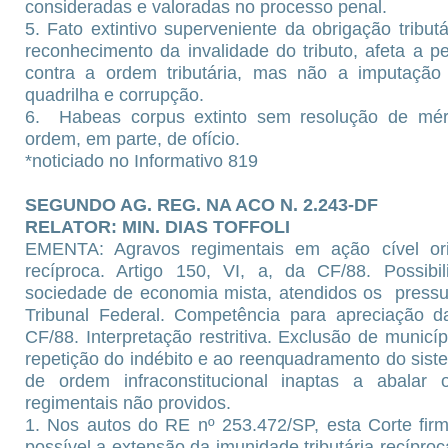
consideradas e valoradas no processo penal.
5. Fato extintivo superveniente da obrigação trib
reconhecimento da invalidade do tributo, afeta a 
contra a ordem tributária, mas não a imputação
quadrilha e corrupção.
6. Habeas corpus extinto sem resolução de mé
ordem, em parte, de ofício.
*noticiado no Informativo 819
SEGUNDO AG. REG. NA ACO N. 2.243-DF
RELATOR: MIN. DIAS TOFFOLI
EMENTA: Agravos regimentais em ação cível origi
recíproca. Artigo 150, VI, a, da CF/88. Possib
sociedade de economia mista, atendidos os pressu
Tribunal Federal. Competência para apreciação da
CF/88. Interpretação restritiva. Exclusão de municí
repetição do indébito e ao reenquadramento do sis
de ordem infraconstitucional inaptas a abalar 
regimentais não providos.
1. Nos autos do RE nº 253.472/SP, esta Corte fir
possível a extensão da imunidade tributária recípr