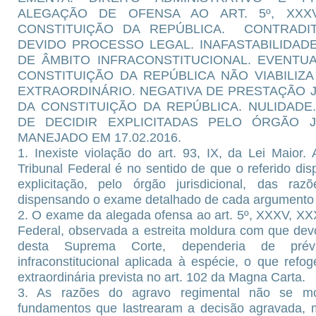
ALEGAÇÃO DE OFENSA AO ART. 5º, XXXV
CONSTITUIÇÃO DA REPÚBLICA. CONTRADI
DEVIDO PROCESSO LEGAL. INAFASTABILIDADE
DE ÂMBITO INFRACONSTITUCIONAL. EVENTU
CONSTITUIÇÃO DA REPÚBLICA NÃO VIABILI
EXTRAORDINÁRIO. NEGATIVA DE PRESTAÇÃO JUR
DA CONSTITUIÇÃO DA REPÚBLICA. NULIDADE
DE DECIDIR EXPLICITADAS PELO ÓRGÃO J
MANEJADO EM 17.02.2016.
1. Inexiste violação do art. 93, IX, da Lei Maior
Tribunal Federal é no sentido de que o referido disp
explicitação, pelo órgão jurisdicional, das ra
dispensando o exame detalhado de cada argumento s
2. O exame da alegada ofensa ao art. 5º, XXXV, XXX
Federal, observada a estreita moldura com que dev
desta Suprema Corte, dependeria de prévi
infraconstitucional aplicada à espécie, o que refog
extraordinária prevista no art. 102 da Magna Carta.
3. As razões do agravo regimental não se mo
fundamentos que lastrearam a decisão agravada, 