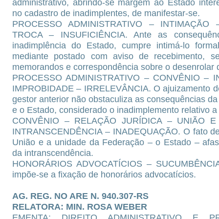
administrativo, abrindo-se margem ao Estado inte
no cadastro de inadimplentes, de manifestar-se.
PROCESSO ADMINISTRATIVO – INTIMAÇÃO
TROCA – INSUFICIÊNCIA. Ante as consequênc
inadimplência do Estado, cumpre intimá-lo form
mediante postado com aviso de recebimento, sen
memorandos e correspondência sobre o desenrolar d
PROCESSO ADMINISTRATIVO – CONVÊNIO – I
IMPROBIDADE – IRRELEVÂNCIA. O ajuizamento de 
gestor anterior não obstaculiza as consequências da 
e o Estado, considerado o inadimplemento relativo a
CONVÊNIO – RELAÇÃO JURÍDICA – UNIÃO E
INTRANSCENDÊNCIA – INADEQUAÇÃO. O fato de a r
União e a unidade da Federação – o Estado – afast
da intranscendência.
HONORÁRIOS ADVOCATÍCIOS – SUCUMBÊNCIA. Ve
impõe-se a fixação de honorários advocatícios.
AG. REG. NO ARE N. 940.307-RS
RELATORA: MIN. ROSA WEBER
EMENTA: DIREITO ADMINISTRATIVO E PR