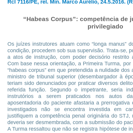
Rcl 7116/PE, rel. Min. Marco Aurélio, 24.5.2016. (R
“Habeas Corpus”: competência de jui
privilegiado
Os juízes instrutores atuam como “longa manus” do
condição, procedem sob sua supervisão. Trata-se, po
a atos de instrução, com poder decisório restrito
Com base nessa orientação, a Primeira Turma, por 
“habeas corpus” em que pretendida a nulidade dos 
ministro de tribunal superior (desembargador à époc
teriam sido denunciados por praticar diversos delit
referida função. Segundo o impetrante, seria i
instrutórios a serem praticados nos autos 
aposentadoria do paciente afastaria a prerrogativa 
investigados não se encontra investida em ca
justifiquem a competência penal originária do STJ,
deveria ser desmembrada, com a submissão do pacie
A Turma ressaltou que não se registra hipótese de 