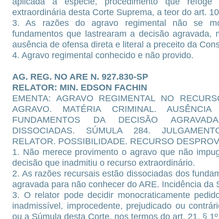
aplicada à espécie, procedimento que refoge à
extraordinária desta Corte Suprema, a teor do art. 
3. As razões do agravo regimental não se mo
fundamentos que lastrearam a decisão agravada, 
ausência de ofensa direta e literal a preceito da Con
4. Agravo regimental conhecido e não provido.
AG. REG. NO ARE N. 927.830-SP
RELATOR: MIN. EDSON FACHIN
EMENTA: AGRAVO REGIMENTAL NO RECURS
AGRAVO. MATÉRIA CRIMINAL. AUSÊNCI
FUNDAMENTOS DA DECISÃO AGRAVADA
DISSOCIADAS. SÚMULA 284. JULGAMEN
RELATOR. POSSIBILIDADE. RECURSO DESPROV
1. Não merece provimento o agravo que não impu
decisão que inadmitiu o recurso extraordinário.
2. As razões recursais estão dissociadas dos fundam
agravada para não conhecer do ARE. Incidência da
3. O relator pode decidir monocraticamente pedid
inadmissível, improcedente, prejudicado ou contrár
ou a Súmula desta Corte, nos termos do art. 21, § 1