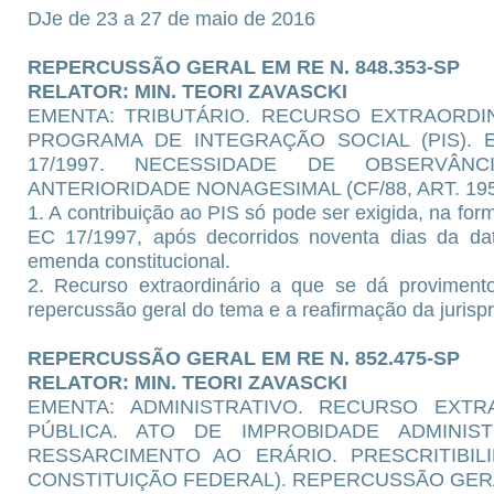
DJe de 23 a 27 de maio de 2016
REPERCUSSÃO GERAL EM RE N. 848.353-SP
RELATOR: MIN. TEORI ZAVASCKI
EMENTA: TRIBUTÁRIO. RECURSO EXTRAORDI
PROGRAMA DE INTEGRAÇÃO SOCIAL (PIS). 
17/1997. NECESSIDADE DE OBSERVÂN
ANTERIORIDADE NONAGESIMAL (CF/88, ART. 195
1. A contribuição ao PIS só pode ser exigida, na form
EC 17/1997, após decorridos noventa dias da dat
emenda constitucional.
2. Recurso extraordinário a que se dá provimen
repercussão geral do tema e a reafirmação da jurisp
REPERCUSSÃO GERAL EM RE N. 852.475-SP
RELATOR: MIN. TEORI ZAVASCKI
EMENTA: ADMINISTRATIVO. RECURSO EXTRA
PÚBLICA. ATO DE IMPROBIDADE ADMINIS
RESSARCIMENTO AO ERÁRIO. PRESCRITIBILID
CONSTITUIÇÃO FEDERAL). REPERCUSSÃO GER