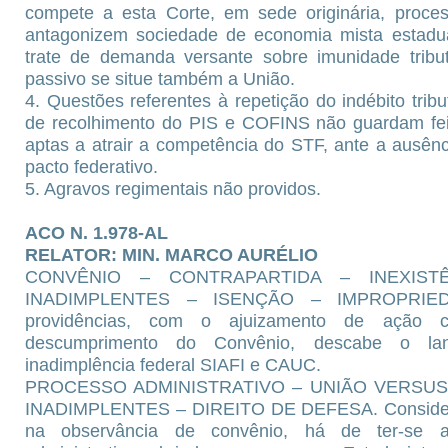
compete a esta Corte, em sede originária, proces
antagonizem sociedade de economia mista estadua
trate de demanda versante sobre imunidade tribut
passivo se situe também a União.
4. Questões referentes à repetição do indébito tri
de recolhimento do PIS e COFINS não guardam feiç
aptas a atrair a competência do STF, ante a ausênc
pacto federativo.
5. Agravos regimentais não providos.
ACO N. 1.978-AL
RELATOR: MIN. MARCO AURÉLIO
CONVÊNIO – CONTRAPARTIDA – INEXIS
INADIMPLENTES – ISENÇÃO – IMPROPRIEDA
providências, com o ajuizamento de ação c
descumprimento do Convênio, descabe o la
inadimplência federal SIAFI e CAUC.
PROCESSO ADMINISTRATIVO – UNIÃO VERSU
INADIMPLENTES – DIREITO DE DEFESA. Considerada
na observância de convênio, há de ter-se a