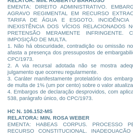
RELATOR: MIN. ROBERTO BARROSO
EMENTA: DIREITO ADMINISTRATIVO. EMBA
AGRAVO REGIMENTAL EM RECURSO EXTRAO
TARIFA DE ÁGUA E ESGOTO. INCIDÊNCIA 
INEXISTÊNCIA DOS VÍCIOS RELACIONADOS NO
PRETENSÃO MERAMENTE INFRINGENTE. C
IMPOSIÇÃO DE MULTA.
1. Não há obscuridade, contradição ou omissão no
afasta a presença dos pressupostos de embargabili
CPC/1973.
2. A via recursal adotada não se mostra ade
julgamento que ocorreu regularmente.
3. Caráter manifestamente protelatório dos embarg
de multa de 1% (um por cento) sobre o valor atualiz
4. Embargos de declaração desprovidos, com aplica
538, parágrafo único, do CPC/1973.
HC N. 106.152-MS
RELATORA: MIN. ROSA WEBER
EMENTA: HABEAS CORPUS. PROCESSO PE
RECURSO CONSTITUCIONAL. INADEQUAÇÃO 