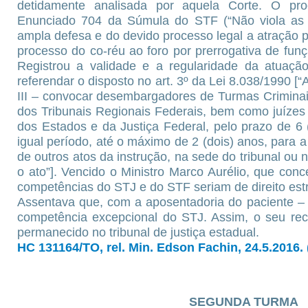
detidamente analisada por aquela Corte. O pr
Enunciado 704 da Súmula do STF (“Não viola as ga
ampla defesa e do devido processo legal a atração 
processo do co-réu ao foro por prerrogativa de fu
Registrou a validade e a regularidade da atuação
referendar o disposto no art. 3º da Lei 8.038/1990 [“Ar
III – convocar desembargadores de Turmas Criminai
dos Tribunais Regionais Federais, bem como juízes 
dos Estados e da Justiça Federal, pelo prazo de 6 
igual período, até o máximo de 2 (dois) anos, para a 
de outros atos da instrução, na sede do tribunal ou 
o ato”]. Vencido o Ministro Marco Aurélio, que con
competências do STJ e do STF seriam de direito estri
Assentava que, com a aposentadoria do paciente –
competência excepcional do STJ. Assim, o seu rec
permanecido no tribunal de justiça estadual.
HC 131164/TO, rel. Min. Edson Fachin, 24.5.2016.
SEGUNDA TURMA