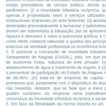
mistas prestadoras de serviço público, desde q
parâmetros: (i) a imunidade tributária recíproca, 
apenas à propriedade, bens e serviços utilizados
institucionais imanentes do ente federado; (ii) ativ
destinadas primordialmente a aumentar o patrimônio
devem ser submetidas à tributação, por se aprese
riqueza e deixarem a salvo a autonomia política; e 
como efeito colateral relevante a quebra dos princíp
exercício de atividade profissional ou econômica lícit
2. É possível a concessão de imunidade tributár
Saneamento de Alagoas (CASAL), pois, em que pe
de economia mista, natureza de ente privado: (i)
abastecimento de água e tratamento de esgoto; e (ii) 
o percentual de participação do Estado de Alagoas n
de 99,96%; (iv) trata-se de empresa de capital 
premissas que, juntamente com o dispositivo do dec
não havendo, destarte, que se falar que a mera p
quadro societário da empresa seria impedime
concessiva da imunidade tributária recíproca a soci
3. Em face da literalidade da norma inscrita no art. 