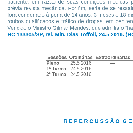
paciente, em razão de suas condições médicas pa
prévia revista mecânica. Por fim, seria de se ressa
fora condenado à pena de 14 anos, 3 meses e 18 dia
roubos qualificados e tráfico de drogas, em penit
Vencido o Ministro Gilmar Mendes, que admitia o “h
HC 133305/SP, rel. Min. Dias Toffoli, 24.5.2016. (
Sessões
Ordinárias
Extraordinárias
Pleno
25.5.2016
—
1ª Turma
24.5.2016
—
2ª Turma
24.5.2016
—
R E P E R C U S S Ã O G E