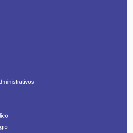
dministrativos
lico
gio