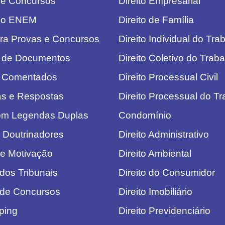
de Concursos
Direito Empresarial
do ENEM
Direito de Família
ra Provas e Concursos
Direito Individual do Tra
 de Documentos
Direito Coletivo do Trab
 Comentados
Direito Processual Civil
as e Respostas
Direito Processual do T
com Legendas Duplas
Condomínio
 Doutrinadores
Direito Administrativo
de Motivação
Direito Ambiental
 dos Tribunais
Direito do Consumidor
 de Concursos
Direito Imobiliário
pping
Direito Previdenciário