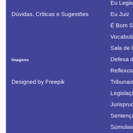
Eu Legis
Dúvidas, Críticas e Sugestões
Eu Juiz
É Bom S
Vocabulá
Sala de 
Defesa 
Imagens
Reflexos
Designed by Freepik
Tribunai
Legislaç
Jurispru
Sentenç
Súmulas