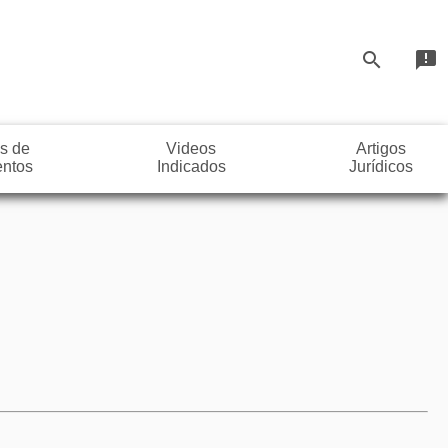
search
announcement
s de
Videos
Artigos
ntos
Indicados
Jurídicos