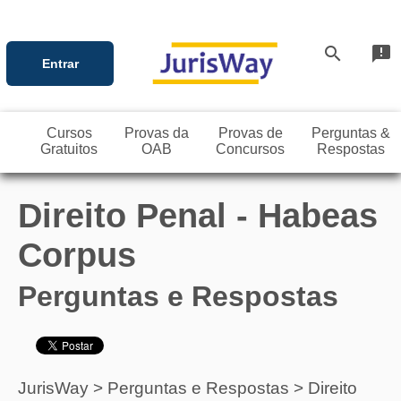
search
announcement
Entrar
Cursos
Provas da
Provas de
Perguntas &
Gratuitos
OAB
Concursos
Respostas
Direito Penal - Habeas
Corpus
Perguntas e Respostas
JurisWay
>
Perguntas e Respostas
>
Direito