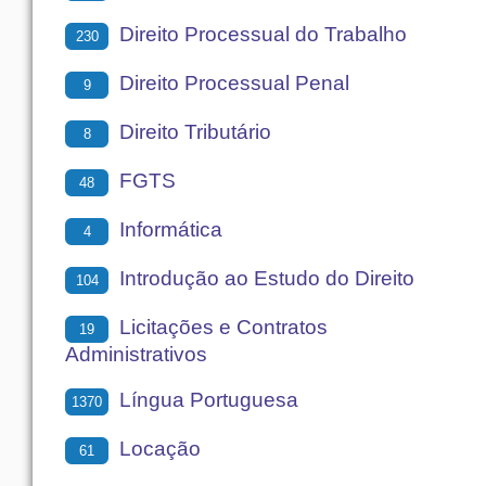
Direito Processual do Trabalho
230
Direito Processual Penal
9
Direito Tributário
8
FGTS
48
Informática
4
Introdução ao Estudo do Direito
104
Licitações e Contratos
19
Administrativos
Língua Portuguesa
1370
Locação
61