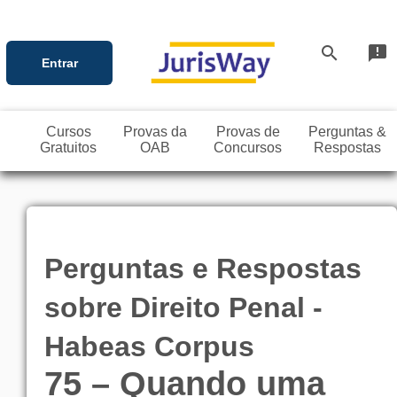
search
announcement
Entrar
Cursos
Provas da
Provas de
Perguntas &
Gratuitos
OAB
Concursos
Respostas
Perguntas e Respostas
sobre Direito Penal -
Habeas Corpus
75 – Quando uma