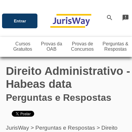
search
announcement
Entrar
Cursos
Provas da
Provas de
Perguntas &
Gratuitos
OAB
Concursos
Respostas
Direito Administrativo -
Habeas data
Perguntas e Respostas
JurisWay
>
Perguntas e Respostas
>
Direito