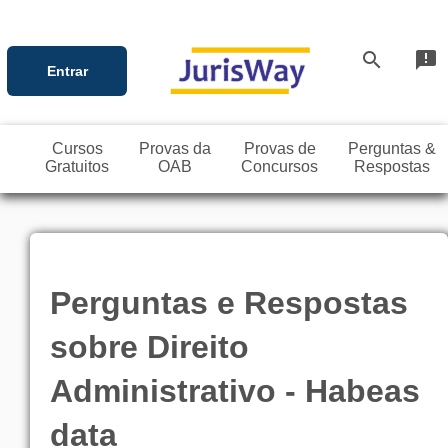
search
announcement
Entrar
Cursos
Provas da
Provas de
Perguntas &
Gratuitos
OAB
Concursos
Respostas
Perguntas e Respostas
sobre Direito
Administrativo - Habeas
data