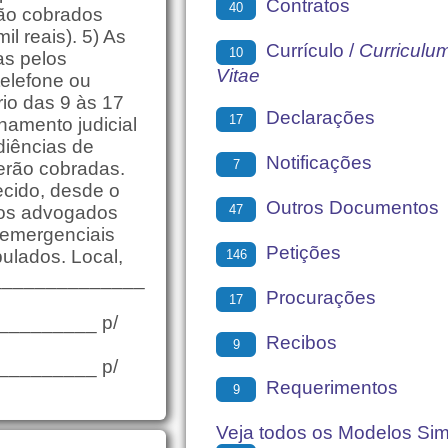
Contratos
40
rão cobrados
l reais). 5) As
Currículo /
Curriculu
10
as pelos
Vitae
telefone ou
rio das 9 às 17
Declarações
17
amento judicial
diências de
Notificações
7
serão cobradas.
ecido, desde o
Outros Documentos
47
 dos advogados
 emergenciais
Petições
pulados. Local,
146
______________
Procurações
17
________ p/
Recibos
9
________ p/
Requerimentos
9
Veja todos os Modelos Si