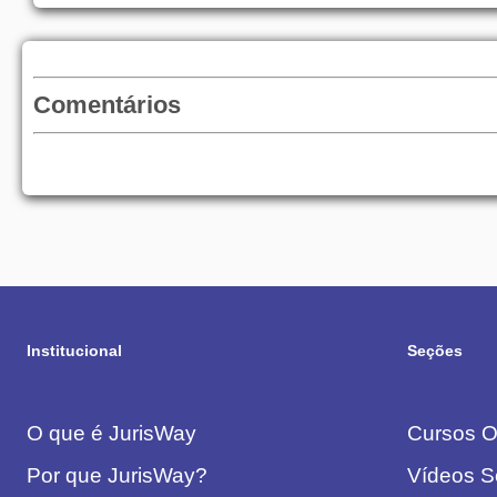
Comentários
Institucional
Seções
O que é JurisWay
Cursos On
Por que JurisWay?
Vídeos S