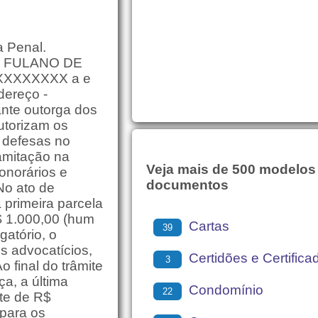
a Penal.
: FULANO DE
XXXXXXXXX a e
ereço -
nte outorga dos
utorizam os
 defesas no
amitação na
Veja mais de 500 modelos
norários e
documentos
No ato de
 primeira parcela
$ 1.000,00 (hum
Cartas
39
gatório, o
s advocatícios,
Certidões e Certifica
3
o final do trâmite
a, a última
Condomínio
22
rte de R$
 para os