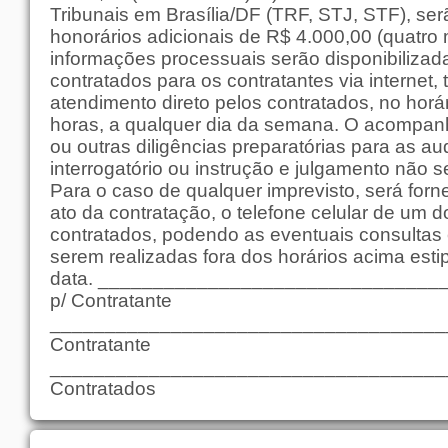
Tribunais em Brasília/DF (TRF, STJ, STF), se
honorários adicionais de R$ 4.000,00 (quatro mi
informações processuais serão disponibilizad
contratados para os contratantes via internet, 
atendimento direto pelos contratados, no horá
horas, a qualquer dia da semana. O acompanh
ou outras diligências preparatórias para as au
interrogatório ou instrução e julgamento não 
Para o caso de qualquer imprevisto, será forn
ato da contratação, o telefone celular de um
contratados, podendo as eventuais consultas
serem realizadas fora dos horários acima esti
data. _______________________________
p/ Contratante
_____________________________________
Contratante
_____________________________________
Contratados