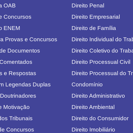
da OAB
Direito Penal
e Concursos
Direito Empresarial
do ENEM
Direito de Família
ra Provas e Concursos
Direito Individual do Tr
 de Documentos
Direito Coletivo do Trab
 Comentados
Direito Processual Civil
s e Respostas
Direito Processual do T
om Legendas Duplas
Condomínio
 Doutrinadores
Direito Administrativo
de Motivação
Direito Ambiental
dos Tribunais
Direito do Consumidor
 de Concursos
Direito Imobiliário