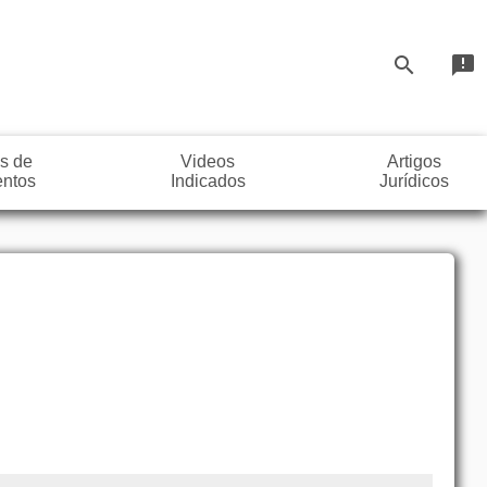
search
announcement
s de
Videos
Artigos
ntos
Indicados
Jurídicos