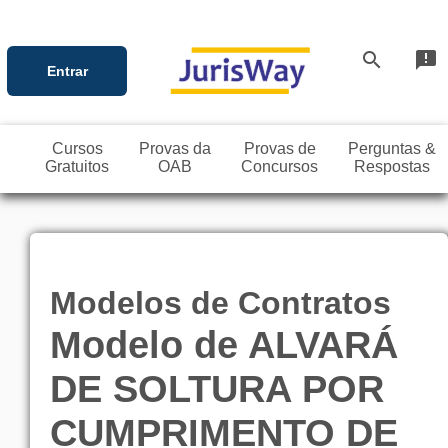
search
announcement
Entrar
Cursos
Provas da
Provas de
Perguntas &
Gratuitos
OAB
Concursos
Respostas
Modelos de Contratos
Modelo de ALVARÁ
DE SOLTURA POR
CUMPRIMENTO DE