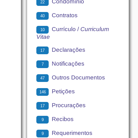
Condomínio
22
Contratos
40
Currículo /
Curriculum
10
Vitae
Declarações
17
Notificações
7
Outros Documentos
47
Petições
146
Procurações
17
Recibos
9
Requerimentos
9