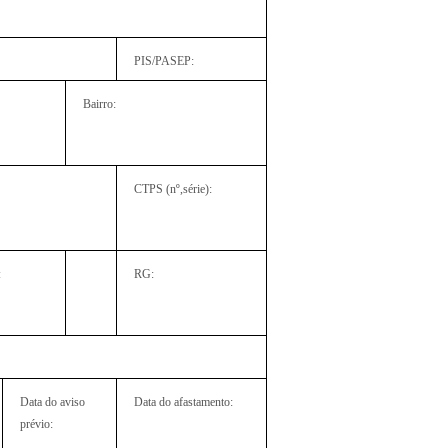
PIS/PASEP:
Bairro:
CTPS (nº,série):
:
RG:
Data do aviso
Data do afastamento:
prévio: