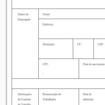
Dados do
Nome:
Empregado
Endereço:
Município:
UF:
CEP:
CPF:
Data de nascimento
:
Informações
Remuneração do
Data da
do Contrato
Trabalhador
admissão:
de Trabalho