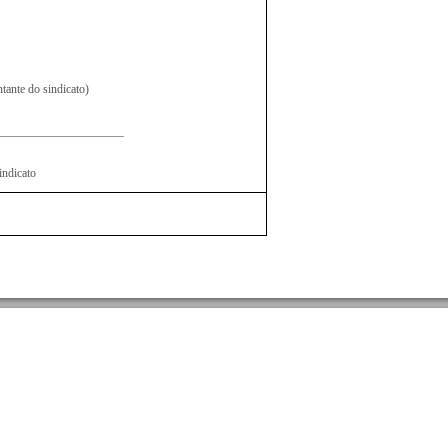
ntante do sindicato)
_____________________
ndicato