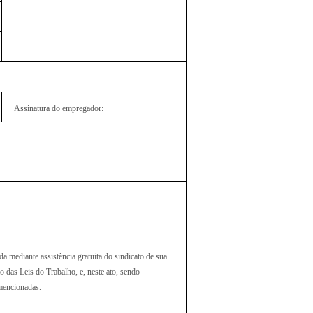
Assinatura do empregador:
da mediante assistência gratuita do sindicato de sua
o das Leis do Trabalho, e, neste ato, sendo
mencionadas.