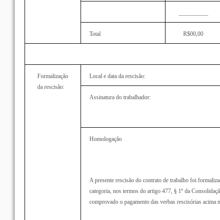
__________
Total
R$00,00
Formalização
Local e data da rescisão:
da rescisão:
Assinatura do trabalhador:
Homologação
A presente rescisão do contrato de trabalho foi formaliza
categoria, nos termos do artigo 477, § 1º da Consolidaçã
comprovado o pagamento das verbas rescisórias acima 