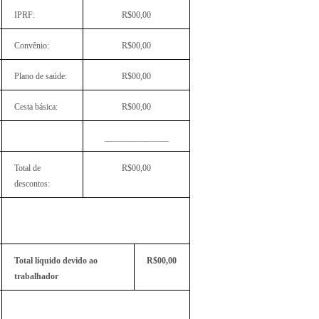
IPRF:
R$00,00
Convênio:
R$00,00
Plano de saúde:
R$00,00
Cesta básica:
R$00,00
_______________
Total de
R$00,00
descontos:
Total líquido devido ao
R$00,00
trabalhador