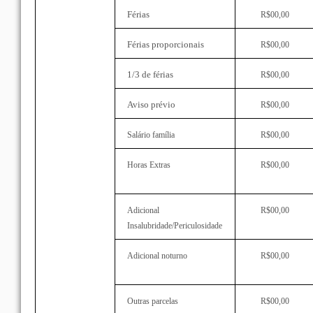
Férias
R$00,00
Férias proporcionais
R$00,00
1/3 de férias
R$00,00
Aviso prévio
R$00,00
Salário família
R$00,00
Horas Extras
R$00,00
Adicional
R$00,00
Insalubridade/Periculosidade
Adicional noturno
R$00,00
Outras parcelas
R$00,00