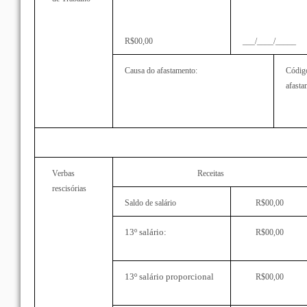
R$00,00
___/____/_____
Causa do afastamento:
Códig
afasta
Verbas
Receitas
rescisórias
Saldo de salário
R$00,00
13º salário:
R$00,00
13º salário proporcional
R$00,00