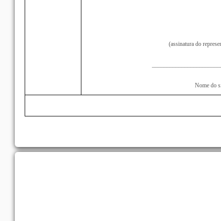
(assinatura do represe
_______________________
Nome do si