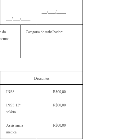
___/____/_____
___/____/_____
o do
Categoria do trabalhador:
mento:
Descontos
INSS
R$00,00
INSS 13º
R$00,00
salário
Assistência
R$00,00
médica