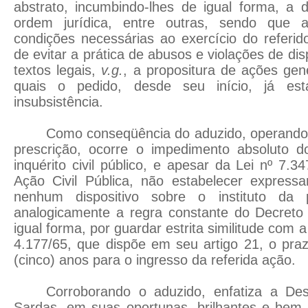
abstrato, incumbindo-lhes de igual forma, a 
ordem jurídica, entre outras, sendo que 
condições necessárias ao exercício do referid
de evitar a prática de abusos e violações de di
textos legais,
v.g.
, a propositura de ações gené
quais o pedido, desde seu início, já est
insubsistência.
Como conseqüência do aduzido, operand
prescrição, ocorre o impedimento absoluto 
inquérito civil público, e apesar da Lei nº 7.34
Ação Civil Pública, não estabelecer expres
nenhum dispositivo sobre o instituto da pr
analogicamente a regra constante do Decreto 
igual forma, por guardar estrita similitude com a
4.177/65, que dispõe em seu artigo 21, o praz
(cinco) anos para o ingresso da referida ação.
Corroborando o aduzido, enfatiza a De
Sardas, em suas oportunas, brilhantes e bem 