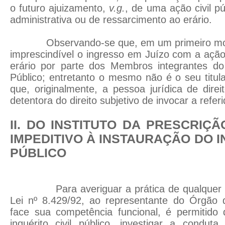
o futuro ajuizamento,
v.g.
, de uma ação civil p
administrativa ou de ressarcimento ao erário.
Observando-se que, em um primeiro mom
imprescindível o ingresso em Juízo com a açã
erário por parte dos Membros integrantes do
Público; entretanto o mesmo não é o seu titul
que, originalmente, a pessoa jurídica de direi
detentora do direito subjetivo de invocar a referid
II. DO INSTITUTO DA PRESCRIÇ
IMPEDITIVO À INSTAURAÇÃO DO I
PÚBLICO
Para averiguar a prática de qualquer fato 
Lei nº 8.429/92, ao representante do Órgão d
face sua competência funcional, é permitido 
inquérito civil público, investigar a condut