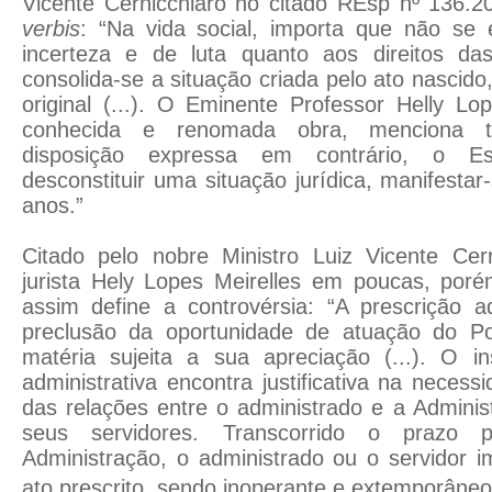
Vicente Cernicchiaro no citado REsp nº 136.2
verbis
: “Na vida social, importa que não se 
incerteza e de luta quanto aos direitos da
consolida-se a situação criada pelo ato nasci
original (...). O Eminente Professor Helly Lo
conhecida e renomada obra, menciona 
disposição expressa em contrário, o E
desconstituir uma situação jurídica, manifesta
anos.”
Citado pelo nobre Ministro Luiz Vicente Cer
jurista Hely Lopes Meirelles em poucas, poré
assim define a controvérsia: “A prescrição a
preclusão da oportunidade de atuação do Po
matéria sujeita a sua apreciação (...). O in
administrativa encontra justificativa na necess
das relações entre o administrado e a Adminis
seus servidores. Transcorrido o prazo pr
Administração, o administrado ou o servidor i
ato prescrito, sendo inoperante e extemporâneo