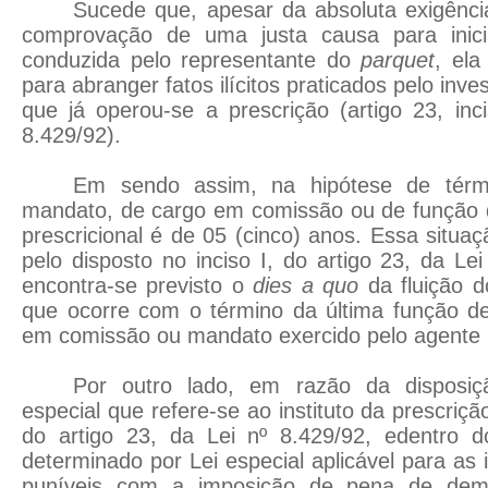
Sucede que, apesar da absoluta exigênc
comprovação de uma justa causa para inicia
conduzida pelo representante do
parquet
, ela
para abranger fatos ilícitos praticados pelo inv
que já operou-se a prescrição (artigo 23, inci
8.429/92).
Em sendo assim, na hipótese de térm
mandato, de cargo em comissão ou de função d
prescricional é de 05 (cinco) anos. Essa situaç
pelo disposto no inciso I, do artigo 23, da Le
encontra-se previsto o
dies a quo
da fluição d
que ocorre com o término da última função de
em comissão ou mandato exercido pelo agente p
Por outro lado, em razão da disposiç
especial que refere-se ao instituto da prescrição
do artigo 23, da Lei nº 8.429/92, edentro do
determinado por Lei especial aplicável para as i
puníveis com a imposição de pena de demi