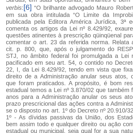
[6]
verbis
:
“O brilhante advogado Mauro Rober
em sua obra intitulada “O Limite da Improbid
publicada pela Editora América Jurídica, 3ª 
comenta os artigos da Lei nº 8.429/92, exaur
questões atinentes à prescrição qüinqüenal par
comentar o art. 23 da referida norma. Relata
cit. p. 800, que, após o julgamento do RES
STJ, no âmbito federal foi promulgada a Lei 
pacificado em seu art. 54, o contido no Decret
22, I, da Lei 8.429/92, tendo em vista que fix
direito de a Administração anular seus atos,
que foram praticados. A propósito, é bom res
estadual temos a Lei nº 3.870/02 que também f
anos para a Administração anular os seus ato
prazo prescricional das ações contra a Administ
se o disposto no art. 1º do Decreto nº 20.910/32
1º - As dívidas passivas da União, dos Estad
bem assim todo e qualquer direito ou ação cont
estadual ou municipal, seja qual for a sua na