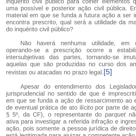
inquérito civil público para colher elemento
uma possível e posterior ação civil pública. En
material em que se funda a futura ação a ser 
encontra prescrito, qual será a utilidade da 
do inquérito civil público?
Não haverá nenhuma utilidade, em 
operando-se a prescrição ocorre a estabil
intersubjetivas das partes, tornando-se imut
aquelas que são produzidas no curso dos a
[5]
revistas ou atacadas no prazo legal.
Apesar do entendimento dos Legislador
jurisprudencial no sentido de que é imprescrití
em que se funda a ação de ressarcimento ao e
de eventual prática de ato ilícito por parte de a
§ 5º, da CF), o representante do
parquet
nã
ativa para investigar a referida infração e ingr
ação, pois somente a pessoa jurídica de direit
está legitimada para ajuizar a competente açã