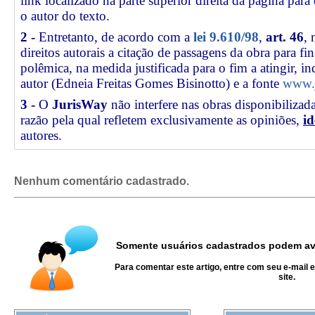
link
localizado na parte superior direita da página par
o autor do texto.
2 -
Entretanto, de acordo com a
lei 9.610/98
,
art. 46
, 
direitos autorais a citação de passagens da obra para fin
polêmica, na medida justificada para o fim a atingir, 
autor (Edneia Freitas Gomes Bisinotto) e a fonte
www.j
3 -
O
JurisWay
não interfere nas obras disponibilizad
razão pela qual refletem exclusivamente as opiniões,
id
autores.
Nenhum comentário cadastrado.
Somente usuários cadastrados podem ava
Para comentar este artigo, entre com seu e-mail 
site.