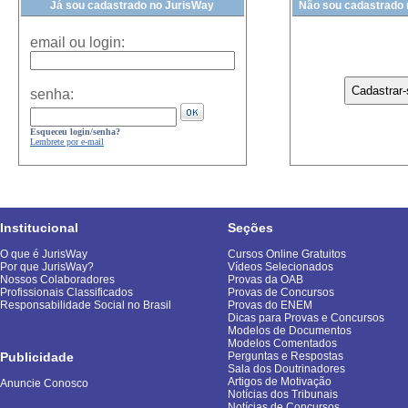
Já sou cadastrado no JurisWay
Não sou cadastrado
email ou login:
senha:
Esqueceu login/senha?
Lembrete por e-mail
Institucional
Seções
O que é JurisWay
Cursos Online Gratuitos
Por que JurisWay?
Vídeos Selecionados
Nossos Colaboradores
Provas da OAB
Profissionais Classificados
Provas de Concursos
Responsabilidade Social no Brasil
Provas do ENEM
Dicas para Provas e Concursos
Modelos de Documentos
Modelos Comentados
Publicidade
Perguntas e Respostas
Sala dos Doutrinadores
Artigos de Motivação
Anuncie Conosco
Notícias dos Tribunais
Notícias de Concursos