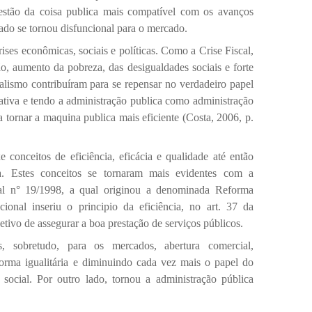
stão da coisa publica mais compatível com os avanços
stado se tornou disfuncional para o mercado.
ises econômicas, sociais e políticas. Como a Crise Fiscal,
o, aumento da pobreza, das desigualdades sociais e forte
ralismo contribuíram para se repensar no verdadeiro papel
ativa e tendo a administração publica como administração
ra tornar a maquina publica mais eficiente (Costa, 2006, p.
e conceitos de eficiência, eficácia e qualidade até então
da. Estes conceitos se tornaram mais evidentes com a
l n° 19/1998, a qual originou a denominada Reforma
ional inseriu o principio da eficiência, no art. 37 da
tivo de assegurar a boa prestação de serviços públicos.
, sobretudo, para os mercados, abertura comercial,
forma igualitária e diminuindo cada vez mais o papel do
ocial. Por outro lado, tornou a administração pública