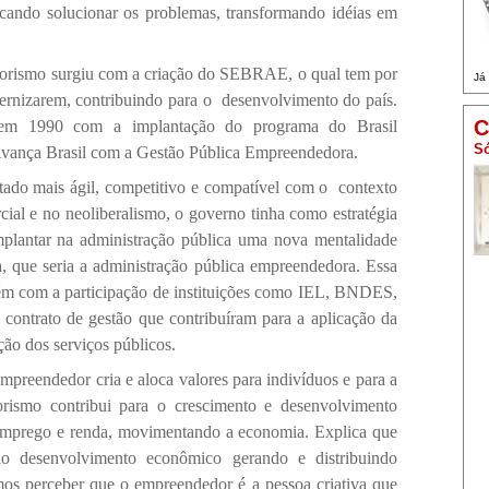
scando solucionar os problemas, transformando idéias em
orismo surgiu com a criação do SEBRAE, o qual tem por
Já
dernizarem, contribuindo para o
desenvolvimento do país.
C
e em 1990 com a implantação do programa do Brasil
Só
vança Brasil com a Gestão Pública Empreendedora.
tado mais ágil, competitivo e compatível com o
contexto
ial e no neoliberalismo, o governo tinha como estratégia
plantar na administração pública uma nova mentalidade
da, que seria a administração pública empreendedora. Essa
mbém com a participação de instituições como IEL, BNDES,
ontrato de gestão que contribuíram para a aplicação da
ção dos serviços públicos.
mpreendedor cria e aloca valores para indivíduos e para a
rismo contribui para o crescimento e desenvolvimento
emprego e renda, movimentando a economia. Explica que
o desenvolvimento econômico gerando e distribuindo
mos perceber que o empreendedor é a pessoa criativa que