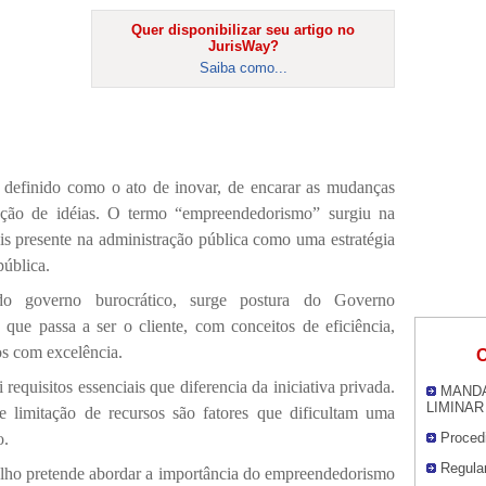
Quer disponibilizar seu artigo no
JurisWay?
Saiba como...
definido como o ato de inovar, de encarar as mudanças
ção de idéias. O termo “empreendedorismo” surgiu na
ais presente na administração pública como uma estratégia
pública.
o governo burocrático, surge postura do Governo
que passa a ser o cliente, com conceitos de eficiência,
cos com excelência.
O
requisitos essenciais que diferencia da iniciativa privada.
MANDA
LIMINAR
 e limitação de recursos são fatores que dificultam uma
o.
Proced
Regula
balho pretende abordar a importância do empreendedorismo