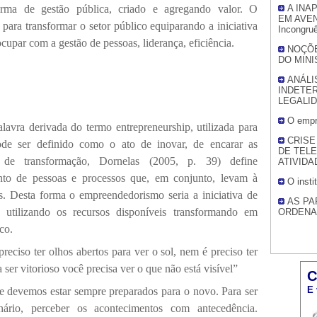
ma de gestão pública, criado e agregando valor. O
A INA
EM AVE
ara transformar o setor público equiparando a iniciativa
Incongruê
ocupar com a gestão de pessoas, liderança, eficiência.
NOÇÕE
DO MINI
ANÁLI
INDETER
LEGALI
O empre
vra derivada do termo entrepreneurship, utilizada para
CRISE
ode ser definido como o ato de inovar, de encarar as
DE TELE
e transformação, Dornelas (2005, p. 39) define
ATIVIDA
o de pessoas e processos que, em conjunto, levam à
O insti
s. Desta forma o empreendedorismo seria a iniciativa de
AS PA
s utilizando os recursos disponíveis transformando em
ORDENA
co.
eciso ter olhos abertos para ver o sol, nem é preciso ter
 ser vitorioso você precisa ver o que não está visível”
C
E 
 devemos estar sempre preparados para o novo. Para ser
nário, perceber os acontecimentos com antecedência.