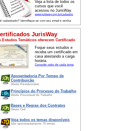
Veja a lista de todos os
cursos que você
acessou no JurisWay.
www.jurisway.org.br/cadastro
 é cadastrado? Identifique-se com seu email e senha
ertificados JurisWay
 Estudos Temáticos oferecem Certificado
Foque seus estudos e
receba um certificado em
casa atestando a carga
horária.
Consulte valor de cada tema
Aposentadoria Por Tempo de
Contribuição
Direito Previdenciário
Princípios do Processo do Trabalho
Direito Processual do Trabalho
Bases e Regras dos Contratos
Direito Civil
Veja todos os temas disponíveis
São aproximadamente 70 temas