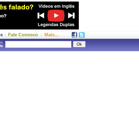
os
Fale Conosco
Mais...
 by
gle