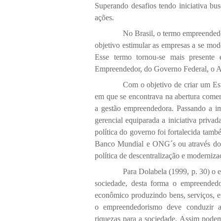
Superando desafios tendo iniciativa bu
ações.
No Brasil, o termo empreended
objetivo estimular as empresas a se mo
Esse termo tornou-se mais present
Empreendedor, do Governo Federal, o A
Com o objetivo de criar um Es
em que se encontrava na abertura comerc
a gestão empreendedora. Passando a im
gerencial equiparada a iniciativa priva
política do governo foi fortalecida ta
Banco Mundial e ONG´s ou através do c
política de descentralização e moderniza
Para Dolabela (1999, p. 30) o e
sociedade, desta forma o empreendedo
econômico produzindo bens, serviços, 
o empreendedorismo deve conduzir a
riquezas para a sociedade. Assim pode