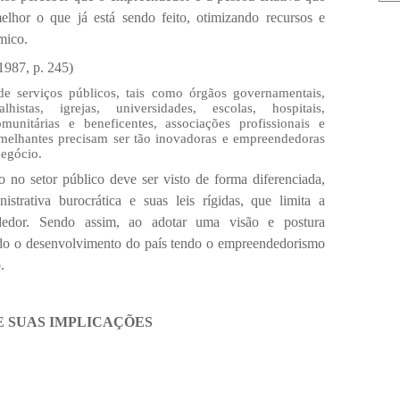
lhor o que já está sendo feito, otimizando recursos e
mico.
1987, p. 245)
 de serviços públicos, tais como órgãos governamentais,
alhistas, igrejas, universidades, escolas, hospitais,
munitárias e beneficentes, associações profissionais e
emelhantes precisam ser tão inovadoras e empreendedoras
egócio.
 no setor público deve ser visto de forma diferenciada,
istrativa burocrática e suas leis rígidas, que limita a
ndedor. Sendo assim, ao adotar uma visão e postura
do o desenvolvimento do país tendo o empreendedorismo
.
E SUAS IMPLICAÇÕES