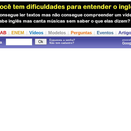
AB
ENEM
Vídeos
Modelos
Perguntas
Eventos
Artig
Esqueceu a senha?
powered
a
Goo
Não tem cadastro?