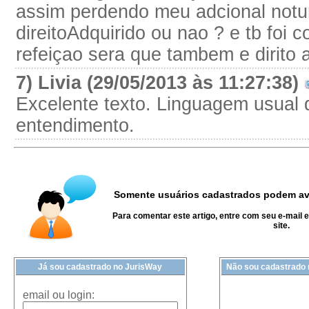
assim perdendo meu adcional notu
direitoAdquirido ou nao ? e tb foi c
refeiçao sera que tambem e dirito 
7) Livia (29/05/2013 às 11:27:38)
Excelente texto. Linguagem usual d
entendimento.
Somente usuários cadastrados podem ava
Para comentar este artigo, entre com seu e-mail 
site.
Já sou cadastrado no JurisWay
Não sou cadastrado
email ou login: