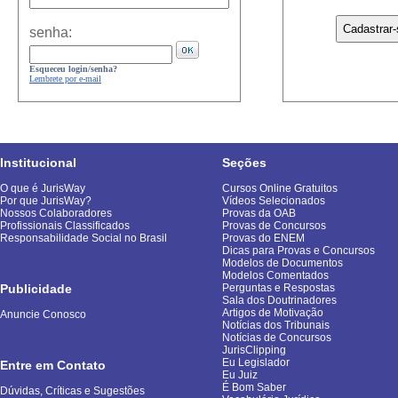
senha:
Esqueceu login/senha?
Lembrete por e-mail
Institucional
Seções
O que é JurisWay
Cursos Online Gratuitos
Por que JurisWay?
Vídeos Selecionados
Nossos Colaboradores
Provas da OAB
Profissionais Classificados
Provas de Concursos
Responsabilidade Social no Brasil
Provas do ENEM
Dicas para Provas e Concursos
Modelos de Documentos
Modelos Comentados
Publicidade
Perguntas e Respostas
Sala dos Doutrinadores
Artigos de Motivação
Anuncie Conosco
Notícias dos Tribunais
Notícias de Concursos
JurisClipping
Eu Legislador
Entre em Contato
Eu Juiz
É Bom Saber
Dúvidas, Críticas e Sugestões