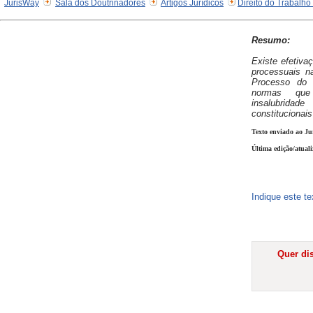
JurisWay
Sala dos Doutrinadores
Artigos Jurídicos
Direito do Trabalho
Resumo:
Existe efetivaç
processuais n
Processo do 
normas que
insalubridad
constitucionais
Texto enviado ao Ju
Última edição/atual
Indique este t
Quer dis