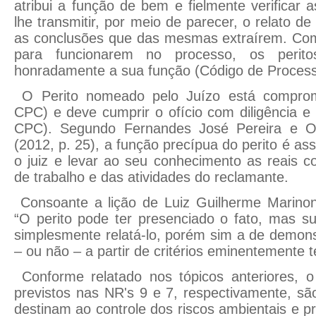
atribui a função de bem e fielmente verificar 
lhe transmitir, por meio de parecer, o relato 
as conclusões que das mesmas extraírem. Como
para funcionarem no processo, os perito
honradamente a sua função (Código de Processo 
O Perito nomeado pelo Juízo está comprom
CPC) e deve cumprir o ofício com diligência e 
CPC). Segundo Fernandes José Pereira e Orl
(2012, p. 25), a função precípua do perito é a
o juiz e levar ao seu conhecimento as reais 
de trabalho e das atividades do reclamante.
Consoante a lição de Luiz Guilherme Marinoni
“O perito pode ter presenciado o fato, mas s
simplesmente relatá-lo, porém sim a de demons
– ou não – a partir de critérios eminentemente t
Conforme relatado nos tópicos anteriores
previstos nas NR's 9 e 7, respectivamente, s
destinam ao controle dos riscos ambientais e 