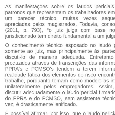
As manifestações sobre os laudos periciais
patronos que representam os trabalhadores em
um parecer técnico, muitas vezes sequ
apreciadas pelos magistrados. Todavia, conso
(2011, p. 793), “o juiz julga com base n
jurisdicionado tem direito fundamental a um jul
O conhecimento técnico esposado no laudo pe
somente ao juiz, mas principalmente às parte
discuti-lo de maneira adequada. Entretanto
produzidos através de transcrições das infor
PPRA's e PCMSO's tendem a terem informa
realidade fática dos elementos de risco encon
trabalho, porquanto tomam como modelo as in
unilateralmente pelos empregadores. Assim,
discutir adequadamente o laudo pericial firma
do PPRA e do PCMSO, sem assistente técni
vez, é drasticamente lenificado.
É possível afirmar, por isso, que o laudo peric