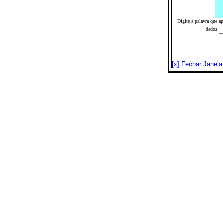
Digite a palavra que a
dados
[x] Fechar Janela