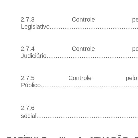
2.7.3 Controle p
Legislativo
...............................................
2.7.4 Controle p
Judiciário
................................................
2.7.5 Controle pelo
Público
...................................................
2.7.6 Con
social
......................................................