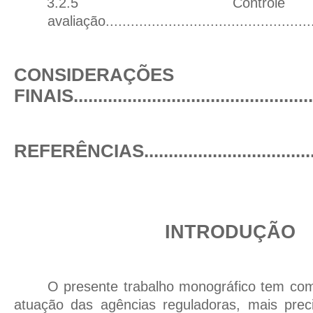
3.2.5 Cont
avaliação
................................................
CONSIDERAÇÕES
FINAIS
................................................
REFERÊNCIAS
..................................
INTRODUÇÃO
O presente trabalho monográfico tem com
atuação das agências reguladoras, mais pre