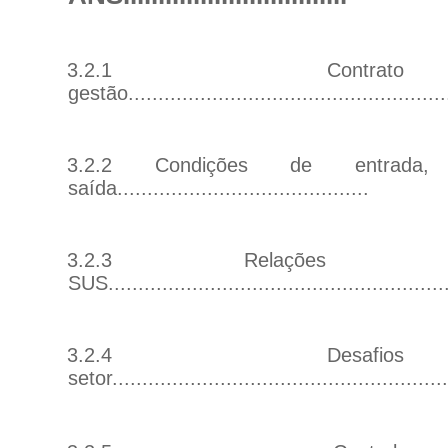
3.2.1 Contr
gestão
....................................................
3.2.2 Condições de entrada,
saída
..........................................
3.2.3 Relaçõe
SUS
.......................................................
3.2.4 Desaf
setor
.......................................................