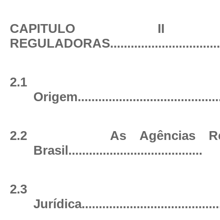
CAPITULO II A
REGULADORAS
................................
2.1
Origem
........................................
2.2
As Agências R
Brasil
.......................................
2.3
Jurídica
.......................................