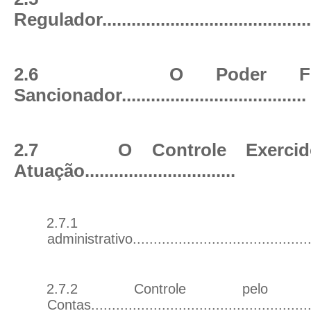
Regulador
..........................................
2.6
O Poder Fis
Sancionador
......................................
2.7
O Controle Exerci
Atuação
...............................
2.7.1 Con
administrativo
..........................................
2.7.2 Controle pelo 
Contas
...................................................