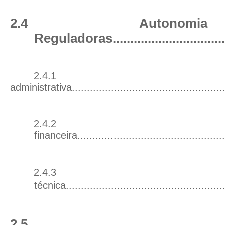
2.4
Autonomia 
Reguladoras
...............................
2.4.1 Aut
administrativa
..................................................
2.4.2 Aut
financeira
.................................................
2.4.3 Aut
técnica
....................................................
2.5