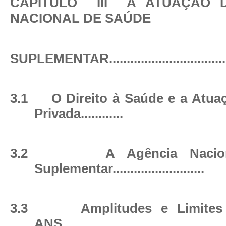
CAPÍTULO
III
A
ATUAÇÃO 
NACIONAL DE SAÚDE
SUPLEMENTAR
................................
3.1
O Direito à Saúde e a Atuaç
Privada
............
3.2
A Agência Naci
Suplementar
..........................
3.3
Amplitudes e Limite
ANS
................................