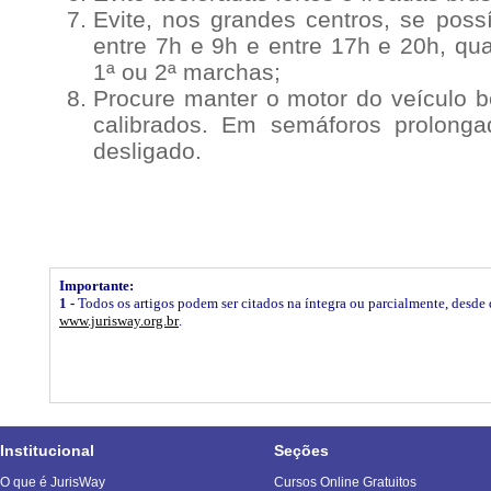
Evite, nos grandes centros, se possí
entre 7h e 9h e entre 17h e 20h, qu
1ª ou 2ª marchas;
Procure manter o motor do veículo 
calibrados. Em semáforos prolong
desligado.
Importante:
1 -
Todos os artigos podem ser citados na íntegra ou parcialmente, desde q
www.jurisway.org.br
.
Institucional
Seções
O que é JurisWay
Cursos Online Gratuitos