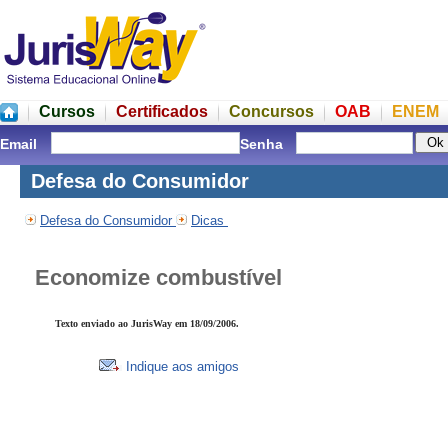
Cursos
Certificados
Concursos
OAB
ENEM
Email
Senha
Defesa do Consumidor
Defesa do Consumidor
Dicas
Economize combustível
Texto enviado ao JurisWay em 18/09/2006.
Indique aos amigos