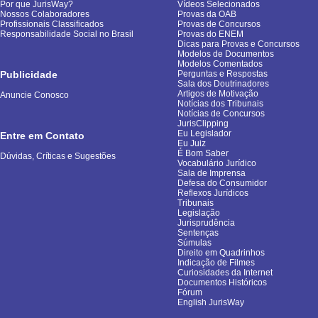
Por que JurisWay?
Vídeos Selecionados
Nossos Colaboradores
Provas da OAB
Profissionais Classificados
Provas de Concursos
Responsabilidade Social no Brasil
Provas do ENEM
Dicas para Provas e Concursos
Modelos de Documentos
Modelos Comentados
Publicidade
Perguntas e Respostas
Sala dos Doutrinadores
Artigos de Motivação
Anuncie Conosco
Notícias dos Tribunais
Notícias de Concursos
JurisClipping
Eu Legislador
Entre em Contato
Eu Juiz
É Bom Saber
Dúvidas, Críticas e Sugestões
Vocabulário Jurídico
Sala de Imprensa
Defesa do Consumidor
Reflexos Jurídicos
Tribunais
Legislação
Jurisprudência
Sentenças
Súmulas
Direito em Quadrinhos
Indicação de Filmes
Curiosidades da Internet
Documentos Históricos
Fórum
English JurisWay